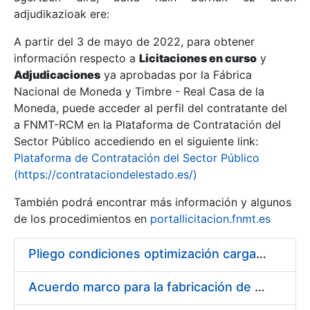
adjudikazioak ere:
A partir del 3 de mayo de 2022, para obtener
Erakutsi/Ezkutatu
información respecto a
Licitaciones en curso
y
Erakutsi/Ezkutatu
Adjudicaciones
ya aprobadas por la Fábrica
Nacional de Moneda y Timbre - Real Casa de la
Erakutsi/Ezkutatu
Moneda, puede acceder al perfil del contratante del
a FNMT-RCM en la Plataforma de Contratación del
Sector Público accediendo en el siguiente link:
Plataforma de Contratación del Sector Público
(https://contrataciondelestado.es/)
También podrá encontrar más información y algunos
de los procedimientos en
portallicitacion.fnmt.es
Pliego condiciones optimización cargas compras firmado
Erakutsi/Ezkutatu
Acuerdo marco para la fabricación de piezas