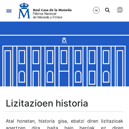
Nabigazioa
Erakutsi/Ezkutatu
Erakutsi/Ezkutatu
Erakutsi/Ezkutatu
Erakutsi/Ezkutatu
Erakutsi/Ezkutatu
Lizitazioen historia
Erakutsi/Ezkutatu
Atal honetan, historia gisa, ebatzi diren lizitazioak
agertzen dira, baita hain berriak ez diren