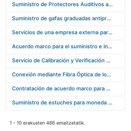
Suministro de Protectores Auditivos a medida para las personas trabajadoras de los Centros de Trabajo de Madrid y Burgos
Suministro de gafas graduadas antiproyecciones para los trabajadores de la FNMT-RCM en los centros de trabajo de Madrid y Burgos
Servicios de una empresa externa para el asesoramiento y resolución de los recursos de alzada que se presentan relacionados con procesos de selección para la FNMT-RCM
Acuerdo marco para el suministro e instalación de persianas, estores y otros complementos
Servicio de Calibración y Verificación Externa de los Equipos de Medición del Servicio de Prevención de la FNMT-RCM
Conexión mediante Fibra Óptica de los Centros de Proceso de Datos (CPDs) de las sedes de la FNMT-RCM de Burgos y Madrid
Contratación de acuerdo marco para el Suministro de Material de Electricidad para la Fábrica Nacional de Moneda y Timbre-Real Casa de la Moneda en su centro de trabajo de Burgos
Suministro de estuches para moneda de 30 €
1 - 10 erakusten 486 emaitzetatik.