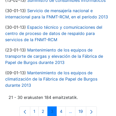
(13-02-13)
Suministro de consumibles informáticos
(30-01-13)
Servicio de mensajería nacional e
internacional para la FNMT-RCM, en el período 2013
(30-01-13)
Espacio técnico y comunicaciones del
centro de proceso de datos de respaldo para
servicios de la FNMT-RCM
(23-01-13)
Mantenimiento de los equipos de
transporte de cargas y elevación de la Fábrica de
Papel de Burgos durante 2013
(09-01-13)
Mantenimiento de los equipos de
climatización de la Fábrica de Papel de Burgos
durante 2013
21 - 30 erakusten 184 emaitzetatik.
1
2
3
4
...
19
Orrialdea
Orrialdea
Orrialdea
Orrialdea
Intermediate Pages Use
Orrialdea