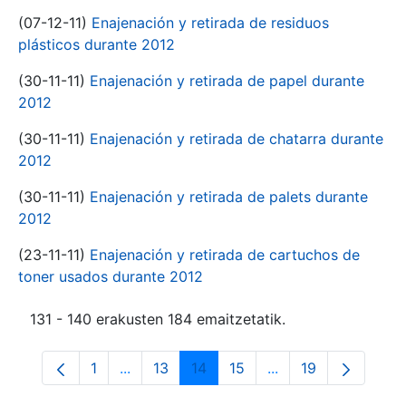
(07-12-11)
Enajenación y retirada de residuos
plásticos durante 2012
(30-11-11)
Enajenación y retirada de papel durante
2012
(30-11-11)
Enajenación y retirada de chatarra durante
2012
(30-11-11)
Enajenación y retirada de palets durante
2012
(23-11-11)
Enajenación y retirada de cartuchos de
toner usados durante 2012
131 - 140 erakusten 184 emaitzetatik.
1
...
13
14
15
...
19
Orrialdea
Intermediate Pages Use TAB to navigate.
Orrialdea
Orrialdea
Orrialdea
Intermediate Pages
Orrialdea