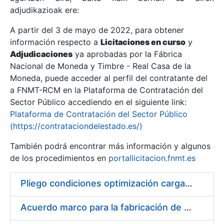
adjudikazioak ere:
A partir del 3 de mayo de 2022, para obtener
Erakutsi/Ezkutatu
información respecto a
Licitaciones en curso
y
Erakutsi/Ezkutatu
Adjudicaciones
ya aprobadas por la Fábrica
Nacional de Moneda y Timbre - Real Casa de la
Erakutsi/Ezkutatu
Moneda, puede acceder al perfil del contratante del
a FNMT-RCM en la Plataforma de Contratación del
Sector Público accediendo en el siguiente link:
Plataforma de Contratación del Sector Público
(https://contrataciondelestado.es/)
También podrá encontrar más información y algunos
de los procedimientos en
portallicitacion.fnmt.es
Pliego condiciones optimización cargas compras firmado
Erakutsi/Ezkutatu
Acuerdo marco para la fabricación de piezas