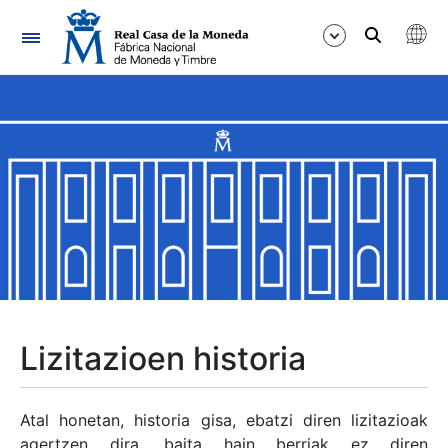
Nabigazioa
Erakutsi/Ezkutatu
Erakutsi/Ezkutatu
Erakutsi/Ezkutatu
Erakutsi/Ezkutatu
Erakutsi/Ezkutatu
Lizitazioen historia
Erakutsi/Ezkutatu
Atal honetan, historia gisa, ebatzi diren lizitazioak
agertzen dira, baita hain berriak ez diren