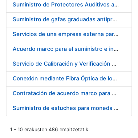
Suministro de Protectores Auditivos a medida para las personas trabajadoras de los Centros de Trabajo de Madrid y Burgos
Suministro de gafas graduadas antiproyecciones para los trabajadores de la FNMT-RCM en los centros de trabajo de Madrid y Burgos
Servicios de una empresa externa para el asesoramiento y resolución de los recursos de alzada que se presentan relacionados con procesos de selección para la FNMT-RCM
Acuerdo marco para el suministro e instalación de persianas, estores y otros complementos
Servicio de Calibración y Verificación Externa de los Equipos de Medición del Servicio de Prevención de la FNMT-RCM
Conexión mediante Fibra Óptica de los Centros de Proceso de Datos (CPDs) de las sedes de la FNMT-RCM de Burgos y Madrid
Contratación de acuerdo marco para el Suministro de Material de Electricidad para la Fábrica Nacional de Moneda y Timbre-Real Casa de la Moneda en su centro de trabajo de Burgos
Suministro de estuches para moneda de 30 €
1 - 10 erakusten 486 emaitzetatik.