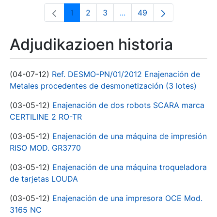
1
2
3
...
49
Orrialdea
Orrialdea
Orrialdea
Intermediate Pages Use T
Orrialdea
Adjudikazioen historia
(04-07-12)
Ref. DESMO-PN/01/2012 Enajenación de
Metales procedentes de desmonetización (3 lotes)
(03-05-12)
Enajenación de dos robots SCARA marca
CERTILINE 2 RO-TR
(03-05-12)
Enajenación de una máquina de impresión
RISO MOD. GR3770
(03-05-12)
Enajenación de una máquina troqueladora
de tarjetas LOUDA
(03-05-12)
Enajenación de una impresora OCE Mod.
3165 NC