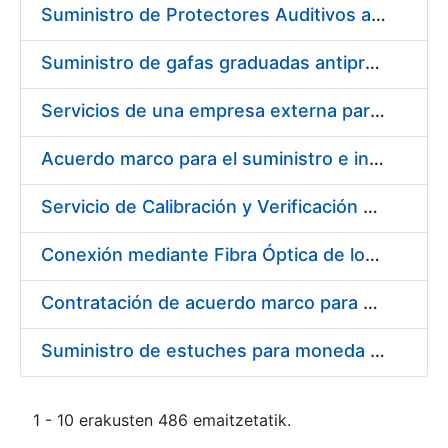
Suministro de Protectores Auditivos a medida para las personas trabajadoras de los Centros de Trabajo de Madrid y Burgos
Suministro de gafas graduadas antiproyecciones para los trabajadores de la FNMT-RCM en los centros de trabajo de Madrid y Burgos
Servicios de una empresa externa para el asesoramiento y resolución de los recursos de alzada que se presentan relacionados con procesos de selección para la FNMT-RCM
Acuerdo marco para el suministro e instalación de persianas, estores y otros complementos
Servicio de Calibración y Verificación Externa de los Equipos de Medición del Servicio de Prevención de la FNMT-RCM
Conexión mediante Fibra Óptica de los Centros de Proceso de Datos (CPDs) de las sedes de la FNMT-RCM de Burgos y Madrid
Contratación de acuerdo marco para el Suministro de Material de Electricidad para la Fábrica Nacional de Moneda y Timbre-Real Casa de la Moneda en su centro de trabajo de Burgos
Suministro de estuches para moneda de 30 €
1 - 10 erakusten 486 emaitzetatik.