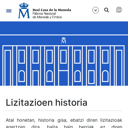
Nabigazioa
Erakutsi/Ezkutatu
Erakutsi/Ezkutatu
Erakutsi/Ezkutatu
Erakutsi/Ezkutatu
Erakutsi/Ezkutatu
Lizitazioen historia
Erakutsi/Ezkutatu
Atal honetan, historia gisa, ebatzi diren lizitazioak
agertzen dira, baita hain berriak ez diren