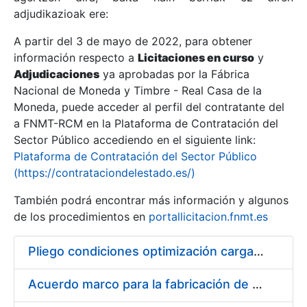
adjudikazioak ere:
A partir del 3 de mayo de 2022, para obtener
Erakutsi/Ezkutatu
información respecto a
Licitaciones en curso
y
Erakutsi/Ezkutatu
Adjudicaciones
ya aprobadas por la Fábrica
Nacional de Moneda y Timbre - Real Casa de la
Erakutsi/Ezkutatu
Moneda, puede acceder al perfil del contratante del
a FNMT-RCM en la Plataforma de Contratación del
Sector Público accediendo en el siguiente link:
Plataforma de Contratación del Sector Público
(https://contrataciondelestado.es/)
También podrá encontrar más información y algunos
de los procedimientos en
portallicitacion.fnmt.es
Pliego condiciones optimización cargas compras firmado
Erakutsi/Ezkutatu
Acuerdo marco para la fabricación de piezas