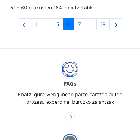
51 - 60 erakusten 184 emaitzetatik.
1
...
5
6
7
...
19
Orrialdea
Intermediate Pages Use TAB to navigat
Orrialdea
Orrialdea
Orrialdea
Intermediate Pages U
Orrialdea
FAQs
Ebatzi gure webgunean parte hartzen duten
prozesu exberdinei buruzko zalantzak