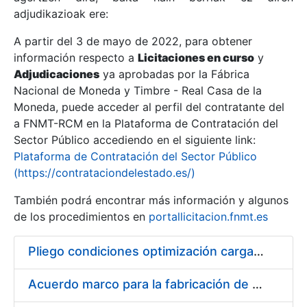
adjudikazioak ere:
A partir del 3 de mayo de 2022, para obtener
Erakutsi/Ezkutatu
información respecto a
Licitaciones en curso
y
Erakutsi/Ezkutatu
Adjudicaciones
ya aprobadas por la Fábrica
Nacional de Moneda y Timbre - Real Casa de la
Erakutsi/Ezkutatu
Moneda, puede acceder al perfil del contratante del
a FNMT-RCM en la Plataforma de Contratación del
Sector Público accediendo en el siguiente link:
Plataforma de Contratación del Sector Público
(https://contrataciondelestado.es/)
También podrá encontrar más información y algunos
de los procedimientos en
portallicitacion.fnmt.es
Pliego condiciones optimización cargas compras firmado
Erakutsi/Ezkutatu
Acuerdo marco para la fabricación de piezas