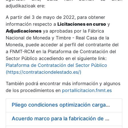
adjudikazioak ere:
A partir del 3 de mayo de 2022, para obtener
Erakutsi/Ezkutatu
información respecto a
Licitaciones en curso
y
Erakutsi/Ezkutatu
Adjudicaciones
ya aprobadas por la Fábrica
Nacional de Moneda y Timbre - Real Casa de la
Erakutsi/Ezkutatu
Moneda, puede acceder al perfil del contratante del
a FNMT-RCM en la Plataforma de Contratación del
Sector Público accediendo en el siguiente link:
Plataforma de Contratación del Sector Público
(https://contrataciondelestado.es/)
También podrá encontrar más información y algunos
de los procedimientos en
portallicitacion.fnmt.es
Pliego condiciones optimización cargas compras firmado
Erakutsi/Ezkutatu
Acuerdo marco para la fabricación de piezas