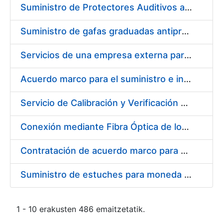
Suministro de Protectores Auditivos a medida para las personas trabajadoras de los Centros de Trabajo de Madrid y Burgos
Suministro de gafas graduadas antiproyecciones para los trabajadores de la FNMT-RCM en los centros de trabajo de Madrid y Burgos
Servicios de una empresa externa para el asesoramiento y resolución de los recursos de alzada que se presentan relacionados con procesos de selección para la FNMT-RCM
Acuerdo marco para el suministro e instalación de persianas, estores y otros complementos
Servicio de Calibración y Verificación Externa de los Equipos de Medición del Servicio de Prevención de la FNMT-RCM
Conexión mediante Fibra Óptica de los Centros de Proceso de Datos (CPDs) de las sedes de la FNMT-RCM de Burgos y Madrid
Contratación de acuerdo marco para el Suministro de Material de Electricidad para la Fábrica Nacional de Moneda y Timbre-Real Casa de la Moneda en su centro de trabajo de Burgos
Suministro de estuches para moneda de 30 €
1 - 10 erakusten 486 emaitzetatik.