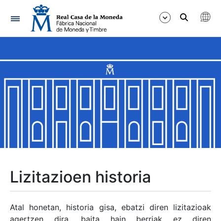
Nabigazioa
Erakutsi/Ezkutatu
Erakutsi/Ezkutatu
Erakutsi/Ezkutatu
Erakutsi/Ezkutatu
Erakutsi/Ezkutatu
Lizitazioen historia
Erakutsi/Ezkutatu
Atal honetan, historia gisa, ebatzi diren lizitazioak
agertzen dira, baita hain berriak ez diren