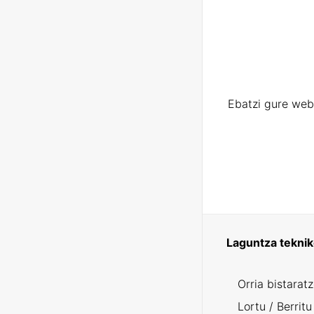
Ebatzi gure web
Laguntza tekni
Orria bistarat
Lortu / Berritu