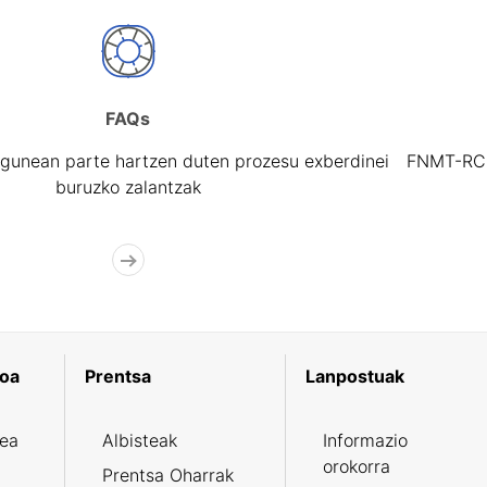
FAQs
gunean parte hartzen duten prozesu exberdinei
FNMT-RCM 
buruzko zalantzak
koa
Prentsa
Lanpostuak
zea
Albisteak
Informazio
orokorra
Prentsa Oharrak