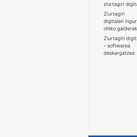
ziurtagiri digit
Ziurtagiri
digitalen ingu
ohiko galderak
Ziurtagiri digi
- softwarea
deskargatzea