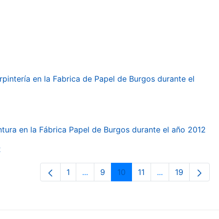
arpintería en la Fabrica de Papel de Burgos durante el
intura en la Fábrica Papel de Burgos durante el año 2012
2
1
...
9
10
11
...
19
Orrialdea
Intermediate Pages Use TAB to navi
Orrialdea
Orrialdea
Orrialdea
Intermediate Pa
Orrialdea