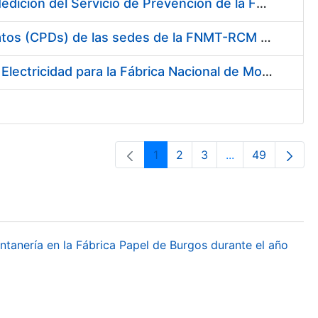
Servicio de Calibración y Verificación Externa de los Equipos de Medición del Servicio de Prevención de la FNMT-RCM
Conexión mediante Fibra Óptica de los Centros de Proceso de Datos (CPDs) de las sedes de la FNMT-RCM de Burgos y Madrid
Contratación de acuerdo marco para el Suministro de Material de Electricidad para la Fábrica Nacional de Moneda y Timbre-Real Casa de la Moneda en su centro de trabajo de Burgos
1
2
3
...
49
Orrialdea
Orrialdea
Orrialdea
Intermediate Pa
Orrialdea
ontanería en la Fábrica Papel de Burgos durante el año