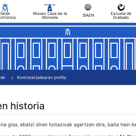
Sede
Museo Casa de la
Escuela de
SIAEN
ectrónica
Moneda
Grabado
tatu
tatu
tatu
tatu
nde
Kontratatzailearen profila
tatu
en historia
ria gisa, ebatzi diren lizitazioak agertzen dira, baita hain 
tu