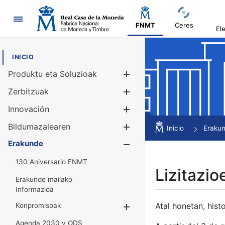
Nabigazioa
FNMT
Ceres
El
INICIO
Produktu eta Soluzioak
Erakutsi/Ezku
Zerbitzuak
Erakutsi/Ezku
Innovación
Erakutsi/Ezku
Bildumazalearen
Erakutsi/Ezku
Inicio
Eraku
Erakunde
Erakutsi/Ezku
130 Aniversario FNMT
Lizitazio
Erakunde mailako
Informazioa
Atal honetan, histo
Konpromisoak
Erakutsi/Ezkuta
Agenda 2030 y ODS