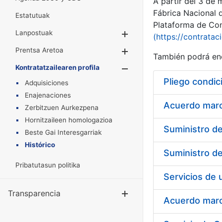
A partir del 3 de
Fábrica Nacional 
Estatutuak
Plataforma de Cont
Lanpostuak
Erakutsi/Ezkuta
(https://contratac
Prentsa Aretoa
Erakutsi/Ezkuta
También podrá enc
Kontratatzailearen profila
Erakutsi/Ezkut
Pliego condic
Adquisiciones
Enajenaciones
Acuerdo marco
Zerbitzuen Aurkezpena
Hornitzaileen homologazioa
Beste Gai Interesgarriak
Histórico
Pribatutasun politika
Transparencia
Erakutsi/Ezku
Acuerdo marco