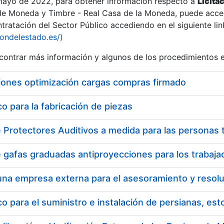
 mayo de 2022, para obtener información respecto a
Licita
de Moneda y Timbre - Real Casa de la Moneda, puede acced
ratación del Sector Público accediendo en el siguiente lin
tu
iondelestado.es/)
tu
ontrar más información y algunos de los procedimientos 
atu
iones optimización cargas compras firmado
 para la fabricación de piezas
tatu
 para el suministro e instalación de persianas, es