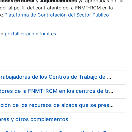
ciones en curso
y
Adjudicaciones
ya aprobadas por la
er al perfil del contratante del a FNMT-RCM en la
k:
Plataforma de Contratación del Sector Público
en
portallicitacion.fnmt.es
Suministro de Protectores Auditivos a medida para las personas trabajadoras de los Centros de Trabajo de Madrid y Burgos
Suministro de gafas graduadas antiproyecciones para los trabajadores de la FNMT-RCM en los centros de trabajo de Madrid y Burgos
Servicios de una empresa externa para el asesoramiento y resolución de los recursos de alzada que se presentan relacionados con procesos de selección para la FNMT-RCM
tores y otros complementos