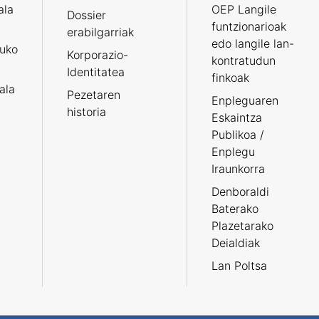
ala
OEP Langile
Dossier
funtzionarioak
erabilgarriak
edo langile lan-
ruko
Korporazio-
kontratudun
Identitatea
finkoak
tala
Pezetaren
Enpleguaren
historia
Eskaintza
Publikoa /
Enplegu
Iraunkorra
Denboraldi
Baterako
Plazetarako
Deialdiak
Lan Poltsa