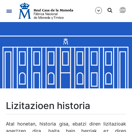
Nabigazioa
Erakutsi/Ezkutatu
Erakutsi/Ezkutatu
Erakutsi/Ezkutatu
Erakutsi/Ezkutatu
Erakutsi/Ezkutatu
Lizitazioen historia
Erakutsi/Ezkutatu
Atal honetan, historia gisa, ebatzi diren lizitazioak
agertzen dira, baita hain berriak ez diren