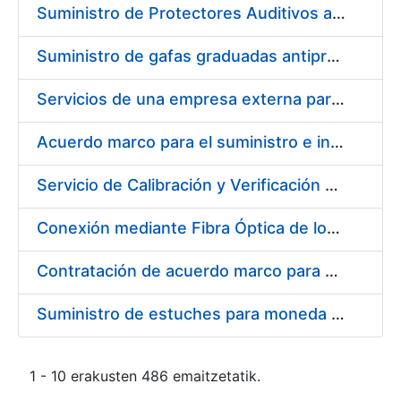
Suministro de Protectores Auditivos a medida para las personas trabajadoras de los Centros de Trabajo de Madrid y Burgos
Suministro de gafas graduadas antiproyecciones para los trabajadores de la FNMT-RCM en los centros de trabajo de Madrid y Burgos
Servicios de una empresa externa para el asesoramiento y resolución de los recursos de alzada que se presentan relacionados con procesos de selección para la FNMT-RCM
Acuerdo marco para el suministro e instalación de persianas, estores y otros complementos
Servicio de Calibración y Verificación Externa de los Equipos de Medición del Servicio de Prevención de la FNMT-RCM
Conexión mediante Fibra Óptica de los Centros de Proceso de Datos (CPDs) de las sedes de la FNMT-RCM de Burgos y Madrid
Contratación de acuerdo marco para el Suministro de Material de Electricidad para la Fábrica Nacional de Moneda y Timbre-Real Casa de la Moneda en su centro de trabajo de Burgos
Suministro de estuches para moneda de 30 €
1 - 10 erakusten 486 emaitzetatik.