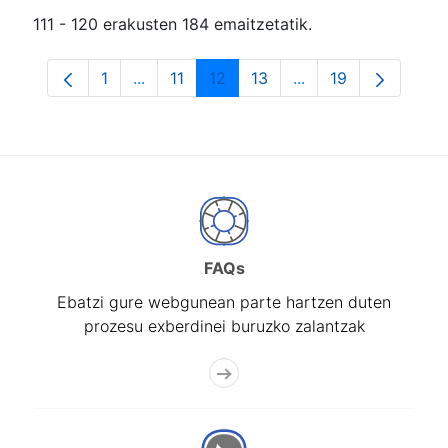
111 - 120 erakusten 184 emaitzetatik.
1
...
11
12
13
...
19
Orrialdea
Intermediate Pages Use TAB to navigate.
Orrialdea
Orrialdea
Orrialdea
Intermediate Pages
Orrialdea
FAQs
Ebatzi gure webgunean parte hartzen duten
prozesu exberdinei buruzko zalantzak