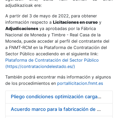
adjudikazioak ere:
A partir del 3 de mayo de 2022, para obtener
Erakutsi/Ezkutatu
información respecto a
Licitaciones en curso
y
Erakutsi/Ezkutatu
Adjudicaciones
ya aprobadas por la Fábrica
Nacional de Moneda y Timbre - Real Casa de la
Erakutsi/Ezkutatu
Moneda, puede acceder al perfil del contratante del
a FNMT-RCM en la Plataforma de Contratación del
Sector Público accediendo en el siguiente link:
Plataforma de Contratación del Sector Público
(https://contrataciondelestado.es/)
También podrá encontrar más información y algunos
de los procedimientos en
portallicitacion.fnmt.es
Pliego condiciones optimización cargas compras firmado
Erakutsi/Ezkutatu
Acuerdo marco para la fabricación de piezas