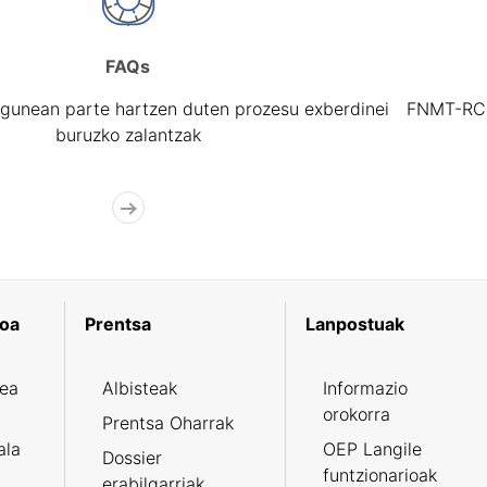
FAQs
gunean parte hartzen duten prozesu exberdinei
FNMT-RCM 
buruzko zalantzak
koa
Prentsa
Lanpostuak
zea
Albisteak
Informazio
orokorra
Prentsa Oharrak
ala
OEP Langile
Dossier
funtzionarioak
erabilgarriak