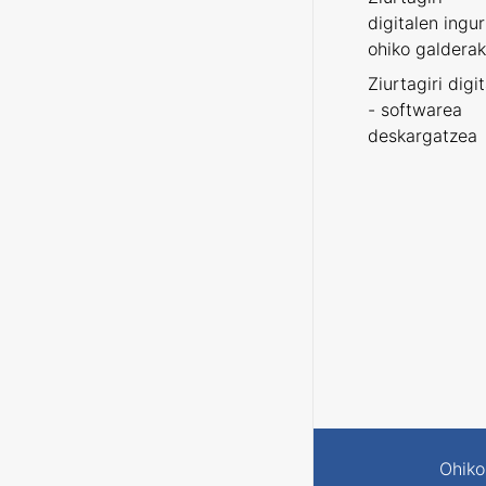
digitalen ingu
ohiko galderak
Ziurtagiri digi
- softwarea
deskargatzea
Ohiko