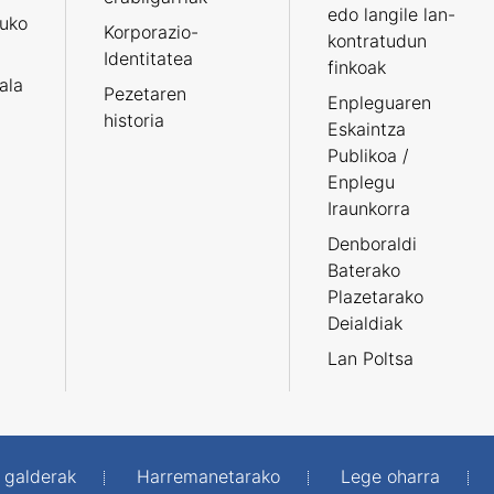
edo langile lan-
ruko
Korporazio-
kontratudun
Identitatea
finkoak
tala
Pezetaren
Enpleguaren
historia
Eskaintza
Publikoa /
Enplegu
Iraunkorra
Denboraldi
Baterako
Plazetarako
Deialdiak
Lan Poltsa
 galderak
Harremanetarako
Lege oharra