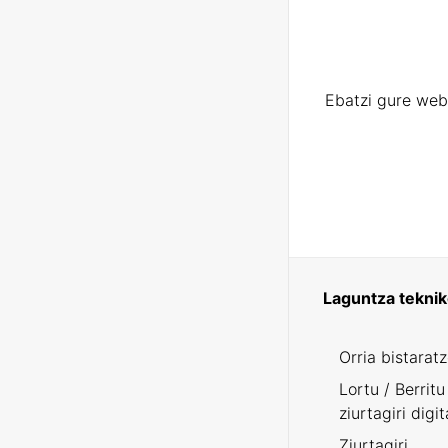
Ebatzi gure web
Laguntza tekni
Orria bistarat
Lortu / Berritu
ziurtagiri digit
Ziurtagiri