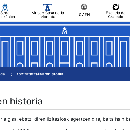
Sede
Museo Casa de la
Escuela de
SIAEN
ectrónica
Moneda
Grabado
tatu
tatu
tatu
tatu
nde
Kontratatzailearen profila
tatu
en historia
ria gisa, ebatzi diren lizitazioak agertzen dira, baita hain 
tu