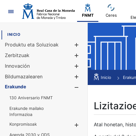
Nabigazioa
FNMT
Ceres
El
INICIO
Produktu eta Soluzioak
Erakutsi/Ezku
Zerbitzuak
Erakutsi/Ezku
Innovación
Erakutsi/Ezku
Bildumazalearen
Erakutsi/Ezku
Inicio
Eraku
Erakunde
Erakutsi/Ezku
130 Aniversario FNMT
Lizitazio
Erakunde mailako
Informazioa
Atal honetan, histo
Konpromisoak
Erakutsi/Ezkuta
Agenda 2030 y ODS