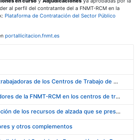
ciones en curso
y
Adjudicaciones
ya aprobadas por la
er al perfil del contratante del a FNMT-RCM en la
k:
Plataforma de Contratación del Sector Público
en
portallicitacion.fnmt.es
Suministro de Protectores Auditivos a medida para las personas trabajadoras de los Centros de Trabajo de Madrid y Burgos
Suministro de gafas graduadas antiproyecciones para los trabajadores de la FNMT-RCM en los centros de trabajo de Madrid y Burgos
Servicios de una empresa externa para el asesoramiento y resolución de los recursos de alzada que se presentan relacionados con procesos de selección para la FNMT-RCM
tores y otros complementos