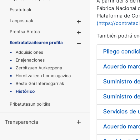
A partir del 3 de
Fábrica Nacional 
Estatutuak
Plataforma de Cont
Lanpostuak
Erakutsi/Ezkuta
(https://contratac
Prentsa Aretoa
Erakutsi/Ezkuta
También podrá enc
Kontratatzailearen profila
Erakutsi/Ezkut
Pliego condic
Adquisiciones
Enajenaciones
Acuerdo marco
Zerbitzuen Aurkezpena
Hornitzaileen homologazioa
Beste Gai Interesgarriak
Histórico
Pribatutasun politika
Transparencia
Erakutsi/Ezku
Acuerdo marco