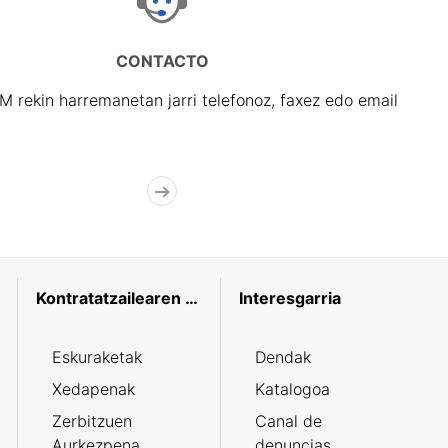
CONTACTO
rekin harremanetan jarri telefonoz, faxez edo email
Kontratatzailearen profila
Interesgarria
Eskuraketak
Dendak
Xedapenak
Katalogoa
Zerbitzuen
Canal de
Aurkezpena
denuncias