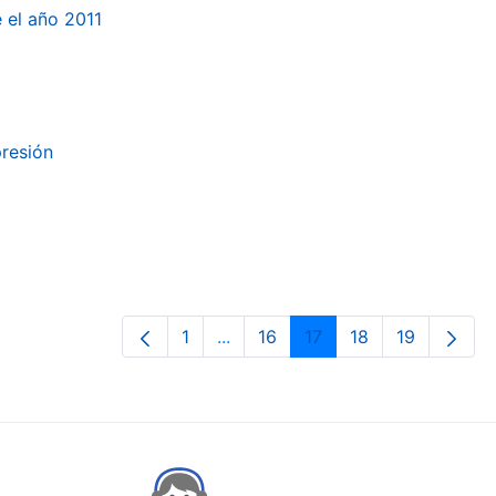
e el año 2011
presión
1
...
16
17
18
19
Orrialdea
Intermediate Pages Use TAB to n
Orrialdea
Orrialdea
Orrialdea
Orrialdea