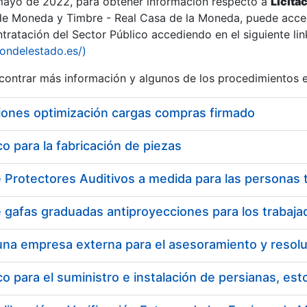
 mayo de 2022, para obtener información respecto a
Licita
de Moneda y Timbre - Real Casa de la Moneda, puede acced
ratación del Sector Público accediendo en el siguiente lin
tu
iondelestado.es/)
tu
ontrar más información y algunos de los procedimientos 
atu
iones optimización cargas compras firmado
 para la fabricación de piezas
tatu
 para el suministro e instalación de persianas, es