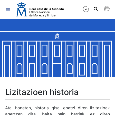
Nabigazioa
Erakutsi/Ezkutatu
Erakutsi/Ezkutatu
Erakutsi/Ezkutatu
Erakutsi/Ezkutatu
Erakutsi/Ezkutatu
Lizitazioen historia
Erakutsi/Ezkutatu
Atal honetan, historia gisa, ebatzi diren lizitazioak
agertzen dira, baita hain berriak ez diren