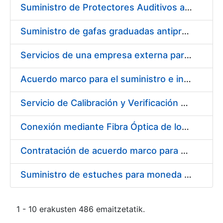
Suministro de Protectores Auditivos a medida para las personas trabajadoras de los Centros de Trabajo de Madrid y Burgos
Suministro de gafas graduadas antiproyecciones para los trabajadores de la FNMT-RCM en los centros de trabajo de Madrid y Burgos
Servicios de una empresa externa para el asesoramiento y resolución de los recursos de alzada que se presentan relacionados con procesos de selección para la FNMT-RCM
Acuerdo marco para el suministro e instalación de persianas, estores y otros complementos
Servicio de Calibración y Verificación Externa de los Equipos de Medición del Servicio de Prevención de la FNMT-RCM
Conexión mediante Fibra Óptica de los Centros de Proceso de Datos (CPDs) de las sedes de la FNMT-RCM de Burgos y Madrid
Contratación de acuerdo marco para el Suministro de Material de Electricidad para la Fábrica Nacional de Moneda y Timbre-Real Casa de la Moneda en su centro de trabajo de Burgos
Suministro de estuches para moneda de 30 €
1 - 10 erakusten 486 emaitzetatik.