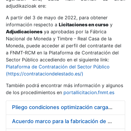
adjudikazioak ere:
A partir del 3 de mayo de 2022, para obtener
Erakutsi/Ezkutatu
información respecto a
Licitaciones en curso
y
Erakutsi/Ezkutatu
Adjudicaciones
ya aprobadas por la Fábrica
Nacional de Moneda y Timbre - Real Casa de la
Erakutsi/Ezkutatu
Moneda, puede acceder al perfil del contratante del
a FNMT-RCM en la Plataforma de Contratación del
Sector Público accediendo en el siguiente link:
Plataforma de Contratación del Sector Público
(https://contrataciondelestado.es/)
También podrá encontrar más información y algunos
de los procedimientos en
portallicitacion.fnmt.es
Pliego condiciones optimización cargas compras firmado
Erakutsi/Ezkutatu
Acuerdo marco para la fabricación de piezas