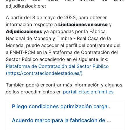
adjudikazioak ere:
A partir del 3 de mayo de 2022, para obtener
Erakutsi/Ezkutatu
información respecto a
Licitaciones en curso
y
Erakutsi/Ezkutatu
Adjudicaciones
ya aprobadas por la Fábrica
Nacional de Moneda y Timbre - Real Casa de la
Erakutsi/Ezkutatu
Moneda, puede acceder al perfil del contratante del
a FNMT-RCM en la Plataforma de Contratación del
Sector Público accediendo en el siguiente link:
Plataforma de Contratación del Sector Público
(https://contrataciondelestado.es/)
También podrá encontrar más información y algunos
de los procedimientos en
portallicitacion.fnmt.es
Pliego condiciones optimización cargas compras firmado
Erakutsi/Ezkutatu
Acuerdo marco para la fabricación de piezas