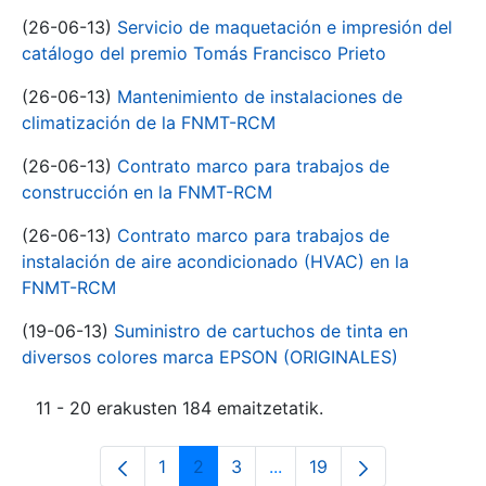
(26-06-13)
Servicio de maquetación e impresión del
catálogo del premio Tomás Francisco Prieto
(26-06-13)
Mantenimiento de instalaciones de
climatización de la FNMT-RCM
(26-06-13)
Contrato marco para trabajos de
construcción en la FNMT-RCM
(26-06-13)
Contrato marco para trabajos de
instalación de aire acondicionado (HVAC) en la
FNMT-RCM
(19-06-13)
Suministro de cartuchos de tinta en
diversos colores marca EPSON (ORIGINALES)
11 - 20 erakusten 184 emaitzetatik.
1
2
3
...
19
Orrialdea
Orrialdea
Orrialdea
Intermediate Pages Use T
Orrialdea