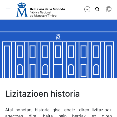
Nabigazioa
Erakutsi/Ezkutatu
Erakutsi/Ezkutatu
Erakutsi/Ezkutatu
Erakutsi/Ezkutatu
Erakutsi/Ezkutatu
Lizitazioen historia
Erakutsi/Ezkutatu
Atal honetan, historia gisa, ebatzi diren lizitazioak
agertzen dira, baita hain berriak ez diren