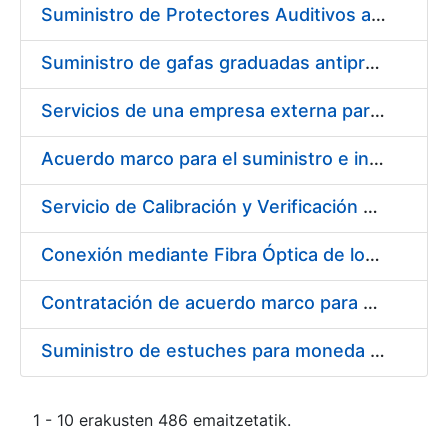
Suministro de Protectores Auditivos a medida para las personas trabajadoras de los Centros de Trabajo de Madrid y Burgos
Suministro de gafas graduadas antiproyecciones para los trabajadores de la FNMT-RCM en los centros de trabajo de Madrid y Burgos
Servicios de una empresa externa para el asesoramiento y resolución de los recursos de alzada que se presentan relacionados con procesos de selección para la FNMT-RCM
Acuerdo marco para el suministro e instalación de persianas, estores y otros complementos
Servicio de Calibración y Verificación Externa de los Equipos de Medición del Servicio de Prevención de la FNMT-RCM
Conexión mediante Fibra Óptica de los Centros de Proceso de Datos (CPDs) de las sedes de la FNMT-RCM de Burgos y Madrid
Contratación de acuerdo marco para el Suministro de Material de Electricidad para la Fábrica Nacional de Moneda y Timbre-Real Casa de la Moneda en su centro de trabajo de Burgos
Suministro de estuches para moneda de 30 €
1 - 10 erakusten 486 emaitzetatik.