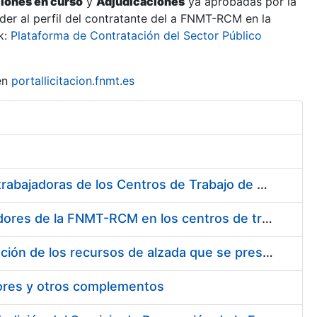
ciones en curso
y
Adjudicaciones
ya aprobadas por la
er al perfil del contratante del a FNMT-RCM en la
k:
Plataforma de Contratación del Sector Público
en
portallicitacion.fnmt.es
Suministro de Protectores Auditivos a medida para las personas trabajadoras de los Centros de Trabajo de Madrid y Burgos
Suministro de gafas graduadas antiproyecciones para los trabajadores de la FNMT-RCM en los centros de trabajo de Madrid y Burgos
Servicios de una empresa externa para el asesoramiento y resolución de los recursos de alzada que se presentan relacionados con procesos de selección para la FNMT-RCM
tores y otros complementos