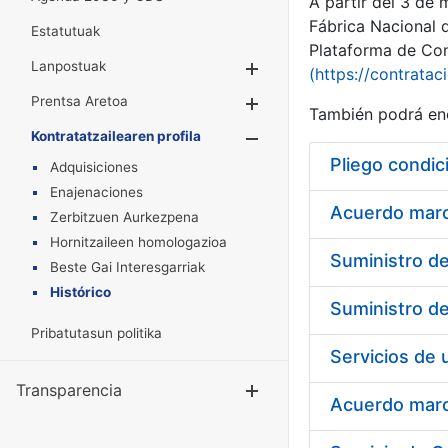
A partir del 3 de
Fábrica Nacional 
Estatutuak
Plataforma de Cont
Lanpostuak
Erakutsi/Ezkuta
(https://contratac
Prentsa Aretoa
Erakutsi/Ezkuta
También podrá enc
Kontratatzailearen profila
Erakutsi/Ezkut
Pliego condic
Adquisiciones
Enajenaciones
Acuerdo marco
Zerbitzuen Aurkezpena
Hornitzaileen homologazioa
Beste Gai Interesgarriak
Histórico
Pribatutasun politika
Transparencia
Erakutsi/Ezku
Acuerdo marco