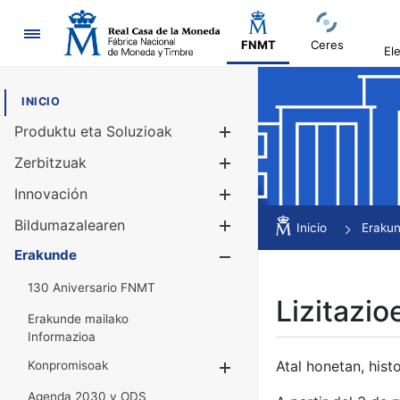
Nabigazioa
FNMT
Ceres
El
INICIO
Produktu eta Soluzioak
Erakutsi/Ezku
Zerbitzuak
Erakutsi/Ezku
Innovación
Erakutsi/Ezku
Bildumazalearen
Erakutsi/Ezku
Inicio
Eraku
Erakunde
Erakutsi/Ezku
130 Aniversario FNMT
Lizitazio
Erakunde mailako
Informazioa
Atal honetan, histo
Konpromisoak
Erakutsi/Ezkuta
Agenda 2030 y ODS