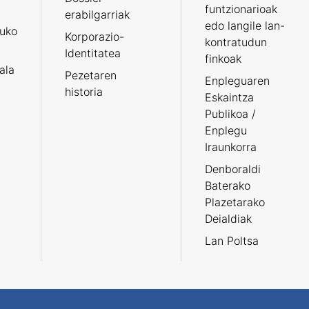
funtzionarioak
erabilgarriak
edo langile lan-
ruko
Korporazio-
kontratudun
Identitatea
finkoak
tala
Pezetaren
Enpleguaren
historia
Eskaintza
Publikoa /
Enplegu
Iraunkorra
Denboraldi
Baterako
Plazetarako
Deialdiak
Lan Poltsa