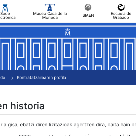
Sede
Museo Casa de la
Escuela de
SIAEN
ectrónica
Moneda
Grabado
tatu
tatu
tatu
tatu
nde
Kontratatzailearen profila
tatu
en historia
ria gisa, ebatzi diren lizitazioak agertzen dira, baita hain 
tu