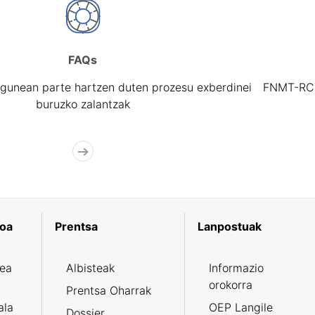
FAQs
gunean parte hartzen duten prozesu exberdinei
FNMT-RCM 
buruzko zalantzak
koa
Prentsa
Lanpostuak
zea
Albisteak
Informazio
orokorra
Prentsa Oharrak
ala
OEP Langile
Dossier