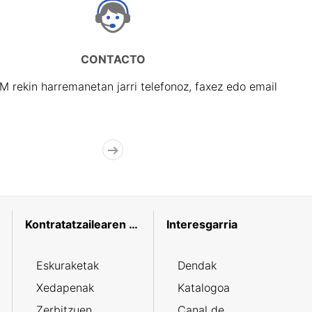
CONTACTO
rekin harremanetan jarri telefonoz, faxez edo email
Kontratatzailearen profila
Interesgarria
Eskuraketak
Dendak
Xedapenak
Katalogoa
Zerbitzuen
Canal de