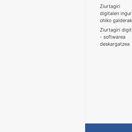
Ziurtagiri
digitalen ingu
ohiko galderak
Ziurtagiri digi
- softwarea
deskargatzea