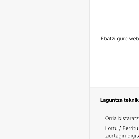
Ebatzi gure web
Laguntza tekni
Orria bistarat
Lortu / Berritu
ziurtagiri digit