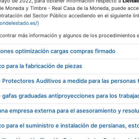
 mayo de 2022, para obtener información respecto a
Licita
de Moneda y Timbre - Real Casa de la Moneda, puede acced
ratación del Sector Público accediendo en el siguiente lin
tu
iondelestado.es/)
tu
ontrar más información y algunos de los procedimientos 
atu
iones optimización cargas compras firmado
 para la fabricación de piezas
tatu
 para el suministro e instalación de persianas, es