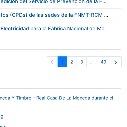
Servicio de Calibración y Verificación Externa de los Equipos de Medición del Servicio de Prevención de la FNMT-RCM
Conexión mediante Fibra Óptica de los Centros de Proceso de Datos (CPDs) de las sedes de la FNMT-RCM de Burgos y Madrid
Contratación de acuerdo marco para el Suministro de Material de Electricidad para la Fábrica Nacional de Moneda y Timbre-Real Casa de la Moneda en su centro de trabajo de Burgos
1
2
3
...
49
Orrialdea
Orrialdea
Orrialdea
Intermediate Pa
Orrialdea
oneda Y Timbre – Real Casa De La Moneda durante el
g.