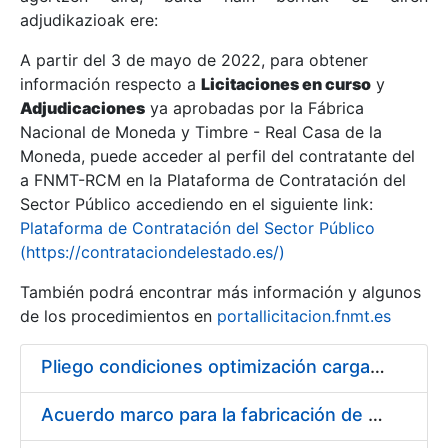
adjudikazioak ere:
A partir del 3 de mayo de 2022, para obtener
Erakutsi/Ezkutatu
información respecto a
Licitaciones en curso
y
Erakutsi/Ezkutatu
Adjudicaciones
ya aprobadas por la Fábrica
Nacional de Moneda y Timbre - Real Casa de la
Erakutsi/Ezkutatu
Moneda, puede acceder al perfil del contratante del
a FNMT-RCM en la Plataforma de Contratación del
Sector Público accediendo en el siguiente link:
Plataforma de Contratación del Sector Público
(https://contrataciondelestado.es/)
También podrá encontrar más información y algunos
de los procedimientos en
portallicitacion.fnmt.es
Pliego condiciones optimización cargas compras firmado
Erakutsi/Ezkutatu
Acuerdo marco para la fabricación de piezas