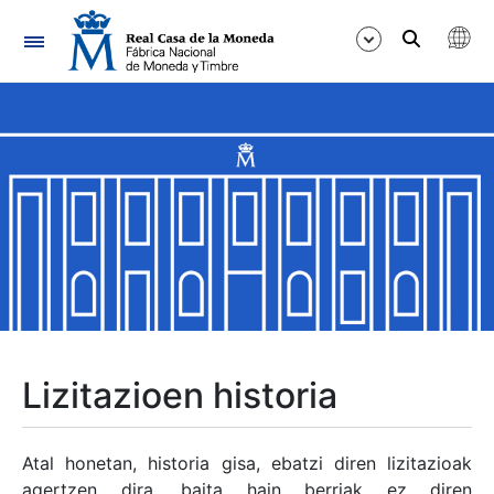
Nabigazioa
Erakutsi/Ezkutatu
Erakutsi/Ezkutatu
Erakutsi/Ezkutatu
Erakutsi/Ezkutatu
Erakutsi/Ezkutatu
Lizitazioen historia
Erakutsi/Ezkutatu
Atal honetan, historia gisa, ebatzi diren lizitazioak
agertzen dira, baita hain berriak ez diren