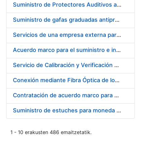
Suministro de Protectores Auditivos a medida para las personas trabajadoras de los Centros de Trabajo de Madrid y Burgos
Suministro de gafas graduadas antiproyecciones para los trabajadores de la FNMT-RCM en los centros de trabajo de Madrid y Burgos
Servicios de una empresa externa para el asesoramiento y resolución de los recursos de alzada que se presentan relacionados con procesos de selección para la FNMT-RCM
Acuerdo marco para el suministro e instalación de persianas, estores y otros complementos
Servicio de Calibración y Verificación Externa de los Equipos de Medición del Servicio de Prevención de la FNMT-RCM
Conexión mediante Fibra Óptica de los Centros de Proceso de Datos (CPDs) de las sedes de la FNMT-RCM de Burgos y Madrid
Contratación de acuerdo marco para el Suministro de Material de Electricidad para la Fábrica Nacional de Moneda y Timbre-Real Casa de la Moneda en su centro de trabajo de Burgos
Suministro de estuches para moneda de 30 €
1 - 10 erakusten 486 emaitzetatik.