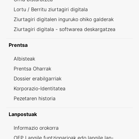
Lortu / Berritu ziurtagiri digitala
Ziurtagiri digitalen inguruko ohiko galderak
Ziurtagiri digitala - softwarea deskargatzea
Prentsa
Albisteak
Prentsa Oharrak
Dossier erabilgarriak
Korporazio-Identitatea
Pezetaren historia
Lanpostuak
Informazio orokorra
OEP Langile funtzionarioak edo langile lan-