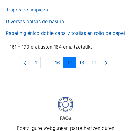
Trapos de limpieza
Diversas bolsas de basura
Papel higiénico doble capa y toallas en rollo de papel
161 - 170 erakusten 184 emaitzetatik.
1
...
16
17
18
19
Orrialdea
Intermediate Pages Use TAB to naviga
Orrialdea
Orrialdea
Orrialdea
Orrialdea
FAQs
Ebatzi gure webgunean parte hartzen duten