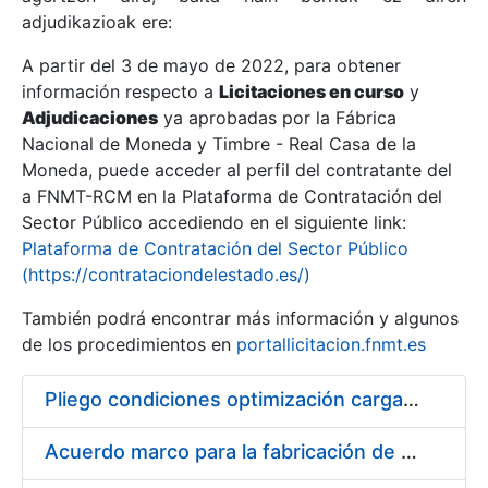
adjudikazioak ere:
A partir del 3 de mayo de 2022, para obtener
Erakutsi/Ezkutatu
información respecto a
Licitaciones en curso
y
Erakutsi/Ezkutatu
Adjudicaciones
ya aprobadas por la Fábrica
Nacional de Moneda y Timbre - Real Casa de la
Erakutsi/Ezkutatu
Moneda, puede acceder al perfil del contratante del
a FNMT-RCM en la Plataforma de Contratación del
Sector Público accediendo en el siguiente link:
Plataforma de Contratación del Sector Público
(https://contrataciondelestado.es/)
También podrá encontrar más información y algunos
de los procedimientos en
portallicitacion.fnmt.es
Pliego condiciones optimización cargas compras firmado
Erakutsi/Ezkutatu
Acuerdo marco para la fabricación de piezas