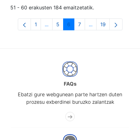
51 - 60 erakusten 184 emaitzetatik.
1
...
5
6
7
...
19
Orrialdea
Intermediate Pages Use TAB to navigat
Orrialdea
Orrialdea
Orrialdea
Intermediate Pages U
Orrialdea
FAQs
Ebatzi gure webgunean parte hartzen duten
prozesu exberdinei buruzko zalantzak