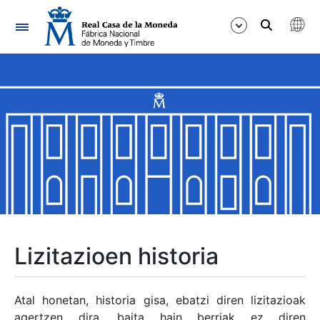
Nabigazioa
Erakutsi/Ezkutatu
Erakutsi/Ezkutatu
Erakutsi/Ezkutatu
Erakutsi/Ezkutatu
Erakutsi/Ezkutatu
Lizitazioen historia
Erakutsi/Ezkutatu
Atal honetan, historia gisa, ebatzi diren lizitazioak
agertzen dira, baita hain berriak ez diren