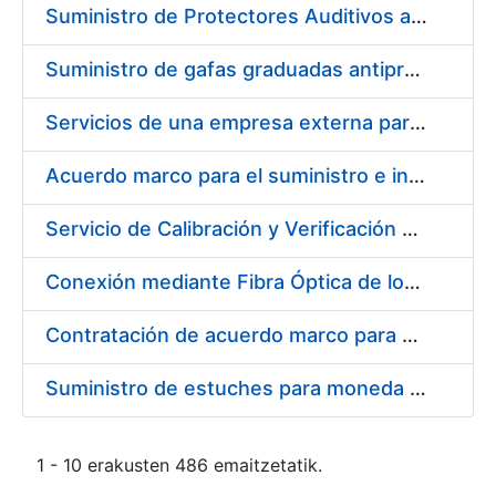
Suministro de Protectores Auditivos a medida para las personas trabajadoras de los Centros de Trabajo de Madrid y Burgos
Suministro de gafas graduadas antiproyecciones para los trabajadores de la FNMT-RCM en los centros de trabajo de Madrid y Burgos
Servicios de una empresa externa para el asesoramiento y resolución de los recursos de alzada que se presentan relacionados con procesos de selección para la FNMT-RCM
Acuerdo marco para el suministro e instalación de persianas, estores y otros complementos
Servicio de Calibración y Verificación Externa de los Equipos de Medición del Servicio de Prevención de la FNMT-RCM
Conexión mediante Fibra Óptica de los Centros de Proceso de Datos (CPDs) de las sedes de la FNMT-RCM de Burgos y Madrid
Contratación de acuerdo marco para el Suministro de Material de Electricidad para la Fábrica Nacional de Moneda y Timbre-Real Casa de la Moneda en su centro de trabajo de Burgos
Suministro de estuches para moneda de 30 €
1 - 10 erakusten 486 emaitzetatik.