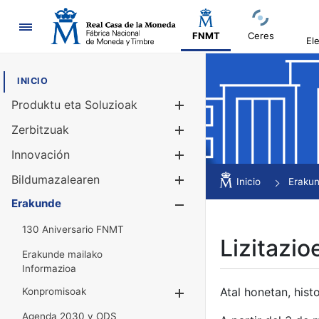
Nabigazioa
FNMT
Ceres
El
INICIO
Produktu eta Soluzioak
Erakutsi/Ezku
Zerbitzuak
Erakutsi/Ezku
Innovación
Erakutsi/Ezku
Bildumazalearen
Erakutsi/Ezku
Inicio
Eraku
Erakunde
Erakutsi/Ezku
130 Aniversario FNMT
Lizitazio
Erakunde mailako
Informazioa
Atal honetan, histo
Konpromisoak
Erakutsi/Ezkuta
Agenda 2030 y ODS