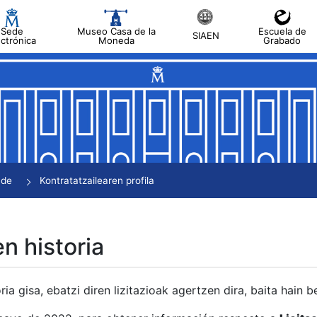
Sede
Museo Casa de la
Escuela de
SIAEN
ectrónica
Moneda
Grabado
tatu
tatu
tatu
tatu
nde
Kontratatzailearen profila
tatu
en historia
ria gisa, ebatzi diren lizitazioak agertzen dira, baita hain 
tu