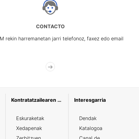
CONTACTO
rekin harremanetan jarri telefonoz, faxez edo email
Kontratatzailearen profila
Interesgarria
Eskuraketak
Dendak
Xedapenak
Katalogoa
Zerbitzuen
Canal de