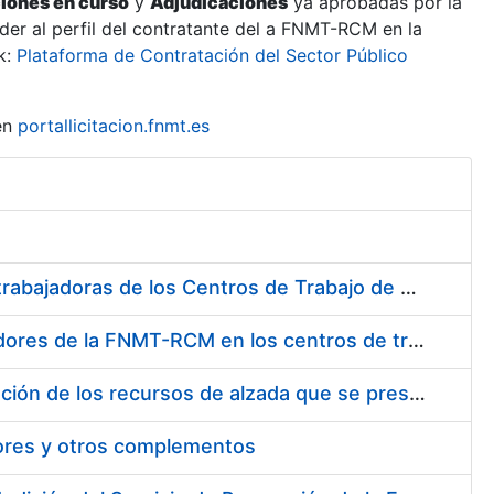
ciones en curso
y
Adjudicaciones
ya aprobadas por la
er al perfil del contratante del a FNMT-RCM en la
k:
Plataforma de Contratación del Sector Público
en
portallicitacion.fnmt.es
Suministro de Protectores Auditivos a medida para las personas trabajadoras de los Centros de Trabajo de Madrid y Burgos
Suministro de gafas graduadas antiproyecciones para los trabajadores de la FNMT-RCM en los centros de trabajo de Madrid y Burgos
Servicios de una empresa externa para el asesoramiento y resolución de los recursos de alzada que se presentan relacionados con procesos de selección para la FNMT-RCM
tores y otros complementos