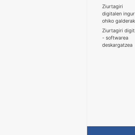
Ziurtagiri
digitalen ingu
ohiko galderak
Ziurtagiri digi
- softwarea
deskargatzea