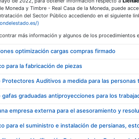
 mayo de 2022, para obtener información respecto a
Licita
de Moneda y Timbre - Real Casa de la Moneda, puede acced
ratación del Sector Público accediendo en el siguiente lin
tu
iondelestado.es/)
tu
ontrar más información y algunos de los procedimientos 
atu
iones optimización cargas compras firmado
 para la fabricación de piezas
tatu
 para el suministro e instalación de persianas, es