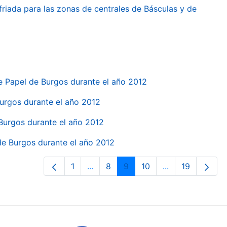
friada para las zonas de centrales de Básculas y de
e Papel de Burgos durante el año 2012
 Burgos durante el año 2012
 Burgos durante el año 2012
 de Burgos durante el año 2012
1
...
8
9
10
...
19
Orrialdea
Intermediate Pages Use TAB to navi
Orrialdea
Orrialdea
Orrialdea
Intermediate Pa
Orrialdea