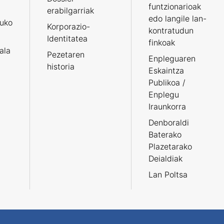
funtzionarioak
erabilgarriak
edo langile lan-
ruko
Korporazio-
kontratudun
Identitatea
finkoak
tala
Pezetaren
Enpleguaren
historia
Eskaintza
Publikoa /
Enplegu
Iraunkorra
Denboraldi
Baterako
Plazetarako
Deialdiak
Lan Poltsa