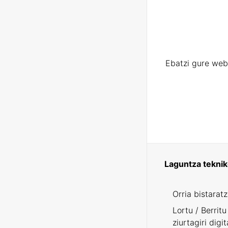
Ebatzi gure web
Laguntza tekni
Orria bistarat
Lortu / Berritu
ziurtagiri digit