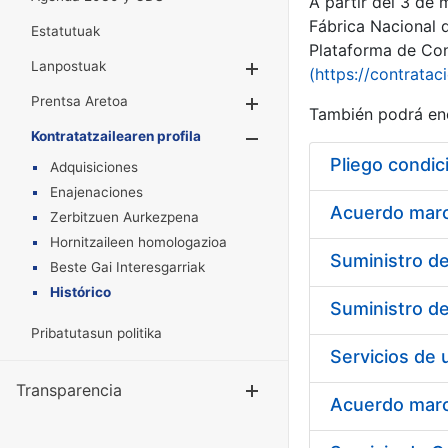
A partir del 3 de
Fábrica Nacional 
Estatutuak
Plataforma de Cont
Lanpostuak
Erakutsi/Ezkuta
(https://contratac
Prentsa Aretoa
Erakutsi/Ezkuta
También podrá enc
Kontratatzailearen profila
Erakutsi/Ezkut
Pliego condic
Adquisiciones
Enajenaciones
Acuerdo marco
Zerbitzuen Aurkezpena
Hornitzaileen homologazioa
Beste Gai Interesgarriak
Histórico
Pribatutasun politika
Transparencia
Erakutsi/Ezku
Acuerdo marco