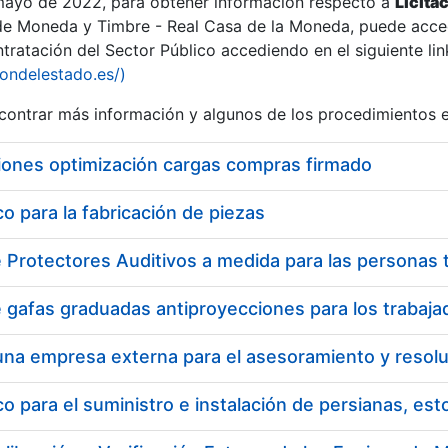
 mayo de 2022, para obtener información respecto a
Licita
de Moneda y Timbre - Real Casa de la Moneda, puede acced
ratación del Sector Público accediendo en el siguiente lin
tu
iondelestado.es/)
tu
ontrar más información y algunos de los procedimientos 
atu
iones optimización cargas compras firmado
 para la fabricación de piezas
tatu
 para el suministro e instalación de persianas, es