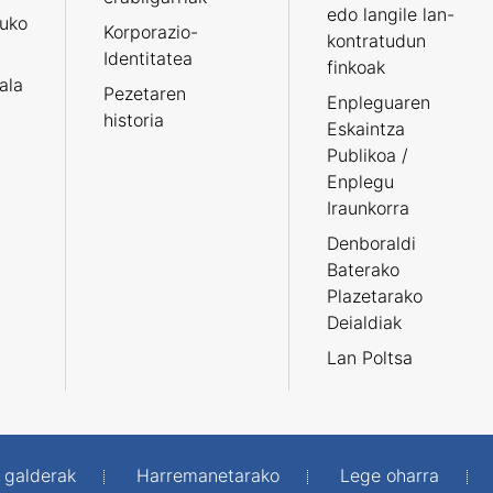
edo langile lan-
ruko
Korporazio-
kontratudun
Identitatea
finkoak
tala
Pezetaren
Enpleguaren
historia
Eskaintza
Publikoa /
Enplegu
Iraunkorra
Denboraldi
Baterako
Plazetarako
Deialdiak
Lan Poltsa
 galderak
Harremanetarako
Lege oharra