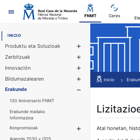
Nabigazioa
FNMT
Ceres
El
INICIO
Produktu eta Soluzioak
Erakutsi/Ezku
Zerbitzuak
Erakutsi/Ezku
Innovación
Erakutsi/Ezku
Bildumazalearen
Erakutsi/Ezku
Inicio
Eraku
Erakunde
Erakutsi/Ezku
130 Aniversario FNMT
Lizitazio
Erakunde mailako
Informazioa
Atal honetan, histo
Konpromisoak
Erakutsi/Ezkuta
Agenda 2030 y ODS