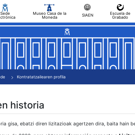
Sede
Museo Casa de la
Escuela de
SIAEN
ectrónica
Moneda
Grabado
tatu
tatu
tatu
tatu
nde
Kontratatzailearen profila
tatu
en historia
ria gisa, ebatzi diren lizitazioak agertzen dira, baita hain 
tu