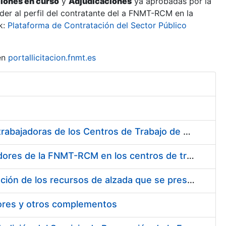
ciones en curso
y
Adjudicaciones
ya aprobadas por la
er al perfil del contratante del a FNMT-RCM en la
k:
Plataforma de Contratación del Sector Público
en
portallicitacion.fnmt.es
Suministro de Protectores Auditivos a medida para las personas trabajadoras de los Centros de Trabajo de Madrid y Burgos
Suministro de gafas graduadas antiproyecciones para los trabajadores de la FNMT-RCM en los centros de trabajo de Madrid y Burgos
Servicios de una empresa externa para el asesoramiento y resolución de los recursos de alzada que se presentan relacionados con procesos de selección para la FNMT-RCM
tores y otros complementos