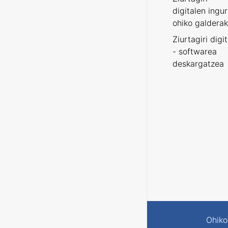
digitalen ingu
ohiko galderak
Ziurtagiri digi
- softwarea
deskargatzea
Ohiko