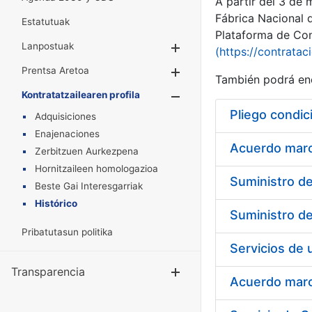
A partir del 3 de
Fábrica Nacional 
Estatutuak
Plataforma de Cont
Lanpostuak
Erakutsi/Ezkuta
(https://contratac
Prentsa Aretoa
Erakutsi/Ezkuta
También podrá enc
Kontratatzailearen profila
Erakutsi/Ezkut
Pliego condic
Adquisiciones
Enajenaciones
Acuerdo marco
Zerbitzuen Aurkezpena
Hornitzaileen homologazioa
Beste Gai Interesgarriak
Histórico
Pribatutasun politika
Transparencia
Erakutsi/Ezku
Acuerdo marco