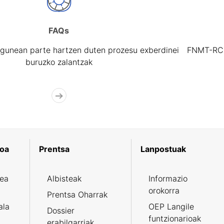
FAQs
gunean parte hartzen duten prozesu exberdinei
FNMT-RCM 
buruzko zalantzak
koa
Prentsa
Lanpostuak
zea
Albisteak
Informazio
orokorra
Prentsa Oharrak
ala
OEP Langile
Dossier
funtzionarioak
erabilgarriak