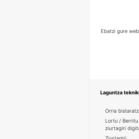
Ebatzi gure web
Laguntza tekni
Orria bistarat
Lortu / Berritu
ziurtagiri digit
Ziurtagiri