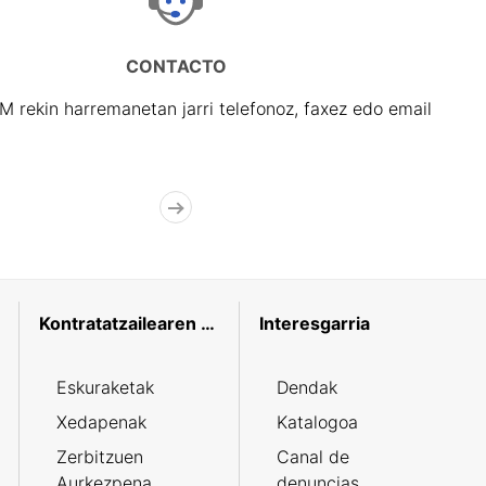
CONTACTO
rekin harremanetan jarri telefonoz, faxez edo email
Kontratatzailearen profila
Interesgarria
Eskuraketak
Dendak
Xedapenak
Katalogoa
Zerbitzuen
Canal de
Aurkezpena
denuncias