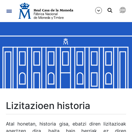
Nabigazioa
Erakutsi/Ezkutatu
Erakutsi/Ezkutatu
Erakutsi/Ezkutatu
Erakutsi/Ezkutatu
Erakutsi/Ezkutatu
Lizitazioen historia
Erakutsi/Ezkutatu
Atal honetan, historia gisa, ebatzi diren lizitazioak
agertzen dira, baita hain berriak ez diren