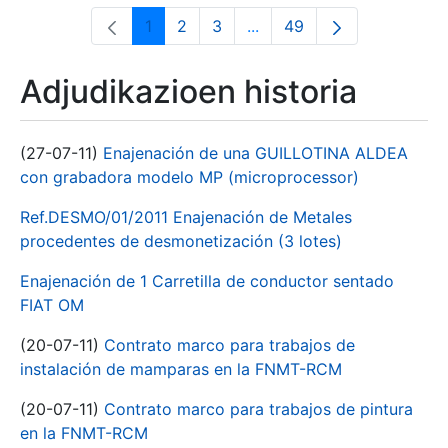
1
2
3
...
49
Orrialdea
Orrialdea
Orrialdea
Intermediate Pages Use T
Orrialdea
Adjudikazioen historia
(27-07-11)
Enajenación de una GUILLOTINA ALDEA
con grabadora modelo MP (microprocessor)
Ref.DESMO/01/2011 Enajenación de Metales
procedentes de desmonetización (3 lotes)
Enajenación de 1 Carretilla de conductor sentado
FIAT OM
(20-07-11)
Contrato marco para trabajos de
instalación de mamparas en la FNMT-RCM
(20-07-11)
Contrato marco para trabajos de pintura
en la FNMT-RCM