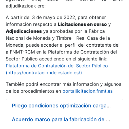
adjudikazioak ere:
A partir del 3 de mayo de 2022, para obtener
Erakutsi/Ezkutatu
información respecto a
Licitaciones en curso
y
Erakutsi/Ezkutatu
Adjudicaciones
ya aprobadas por la Fábrica
Nacional de Moneda y Timbre - Real Casa de la
Erakutsi/Ezkutatu
Moneda, puede acceder al perfil del contratante del
a FNMT-RCM en la Plataforma de Contratación del
Sector Público accediendo en el siguiente link:
Plataforma de Contratación del Sector Público
(https://contrataciondelestado.es/)
También podrá encontrar más información y algunos
de los procedimientos en
portallicitacion.fnmt.es
Pliego condiciones optimización cargas compras firmado
Erakutsi/Ezkutatu
Acuerdo marco para la fabricación de piezas