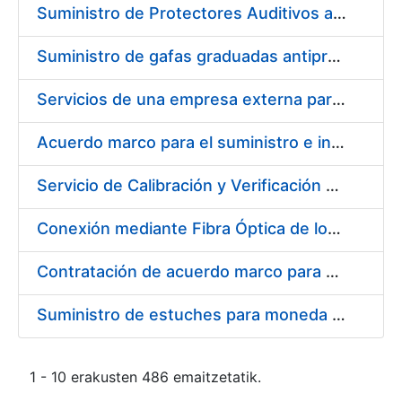
Suministro de Protectores Auditivos a medida para las personas trabajadoras de los Centros de Trabajo de Madrid y Burgos
Suministro de gafas graduadas antiproyecciones para los trabajadores de la FNMT-RCM en los centros de trabajo de Madrid y Burgos
Servicios de una empresa externa para el asesoramiento y resolución de los recursos de alzada que se presentan relacionados con procesos de selección para la FNMT-RCM
Acuerdo marco para el suministro e instalación de persianas, estores y otros complementos
Servicio de Calibración y Verificación Externa de los Equipos de Medición del Servicio de Prevención de la FNMT-RCM
Conexión mediante Fibra Óptica de los Centros de Proceso de Datos (CPDs) de las sedes de la FNMT-RCM de Burgos y Madrid
Contratación de acuerdo marco para el Suministro de Material de Electricidad para la Fábrica Nacional de Moneda y Timbre-Real Casa de la Moneda en su centro de trabajo de Burgos
Suministro de estuches para moneda de 30 €
1 - 10 erakusten 486 emaitzetatik.