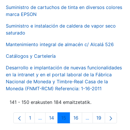
Suministro de cartuchos de tinta en diversos colores
marca EPSON
Suministro e instalación de caldera de vapor seco
saturado
Mantenimiento integral de almacén c/ Alcalá 526
Catálogos y Cartelería
Desarrollo e implantación de nuevas funcionalidades
en la intranet y en el portal laboral de la Fábrica
Nacional de Moneda y Timbre-Real Casa de la
Moneda (FNMT-RCM) Referencia: 1-16-2011
141 - 150 erakusten 184 emaitzetatik.
1
...
14
15
16
...
19
Orrialdea
Intermediate Pages Use TAB to navigate.
Orrialdea
Orrialdea
Orrialdea
Intermediate Pages
Orrialdea