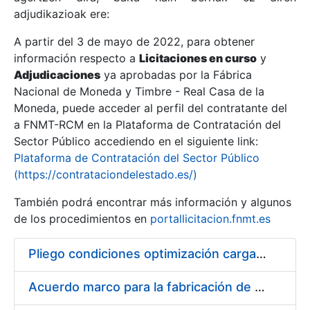
adjudikazioak ere:
A partir del 3 de mayo de 2022, para obtener
Erakutsi/Ezkutatu
información respecto a
Licitaciones en curso
y
Erakutsi/Ezkutatu
Adjudicaciones
ya aprobadas por la Fábrica
Nacional de Moneda y Timbre - Real Casa de la
Erakutsi/Ezkutatu
Moneda, puede acceder al perfil del contratante del
a FNMT-RCM en la Plataforma de Contratación del
Sector Público accediendo en el siguiente link:
Plataforma de Contratación del Sector Público
(https://contrataciondelestado.es/)
También podrá encontrar más información y algunos
de los procedimientos en
portallicitacion.fnmt.es
Pliego condiciones optimización cargas compras firmado
Erakutsi/Ezkutatu
Acuerdo marco para la fabricación de piezas