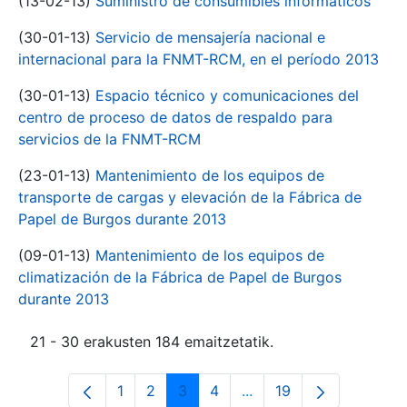
(13-02-13)
Suministro de consumibles informáticos
(30-01-13)
Servicio de mensajería nacional e
internacional para la FNMT-RCM, en el período 2013
(30-01-13)
Espacio técnico y comunicaciones del
centro de proceso de datos de respaldo para
servicios de la FNMT-RCM
(23-01-13)
Mantenimiento de los equipos de
transporte de cargas y elevación de la Fábrica de
Papel de Burgos durante 2013
(09-01-13)
Mantenimiento de los equipos de
climatización de la Fábrica de Papel de Burgos
durante 2013
21 - 30 erakusten 184 emaitzetatik.
1
2
3
4
...
19
Orrialdea
Orrialdea
Orrialdea
Orrialdea
Intermediate Pages Use
Orrialdea