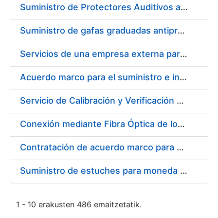
Suministro de Protectores Auditivos a medida para las personas trabajadoras de los Centros de Trabajo de Madrid y Burgos
Suministro de gafas graduadas antiproyecciones para los trabajadores de la FNMT-RCM en los centros de trabajo de Madrid y Burgos
Servicios de una empresa externa para el asesoramiento y resolución de los recursos de alzada que se presentan relacionados con procesos de selección para la FNMT-RCM
Acuerdo marco para el suministro e instalación de persianas, estores y otros complementos
Servicio de Calibración y Verificación Externa de los Equipos de Medición del Servicio de Prevención de la FNMT-RCM
Conexión mediante Fibra Óptica de los Centros de Proceso de Datos (CPDs) de las sedes de la FNMT-RCM de Burgos y Madrid
Contratación de acuerdo marco para el Suministro de Material de Electricidad para la Fábrica Nacional de Moneda y Timbre-Real Casa de la Moneda en su centro de trabajo de Burgos
Suministro de estuches para moneda de 30 €
1 - 10 erakusten 486 emaitzetatik.