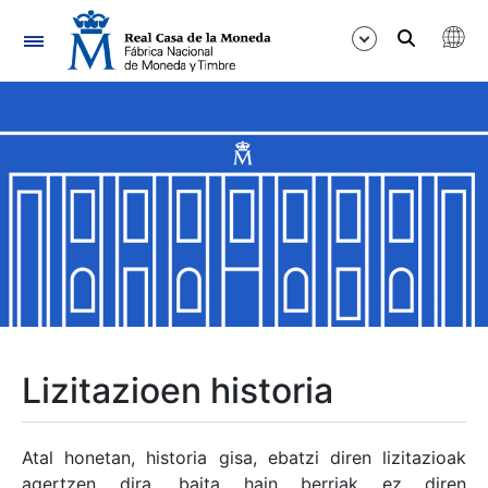
Nabigazioa
Erakutsi/Ezkutatu
Erakutsi/Ezkutatu
Erakutsi/Ezkutatu
Erakutsi/Ezkutatu
Erakutsi/Ezkutatu
Lizitazioen historia
Erakutsi/Ezkutatu
Atal honetan, historia gisa, ebatzi diren lizitazioak
agertzen dira, baita hain berriak ez diren