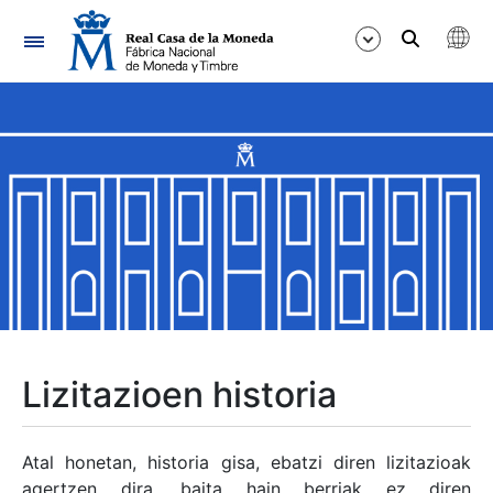
Nabigazioa
Erakutsi/Ezkutatu
Erakutsi/Ezkutatu
Erakutsi/Ezkutatu
Erakutsi/Ezkutatu
Erakutsi/Ezkutatu
Lizitazioen historia
Erakutsi/Ezkutatu
Atal honetan, historia gisa, ebatzi diren lizitazioak
agertzen dira, baita hain berriak ez diren