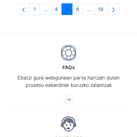
1
...
4
5
6
...
19
Orrialdea
Intermediate Pages Use TAB to navigat
Orrialdea
Orrialdea
Orrialdea
Intermediate Pages U
Orrialdea
FAQs
Ebatzi gure webgunean parte hartzen duten
prozesu exberdinei buruzko zalantzak