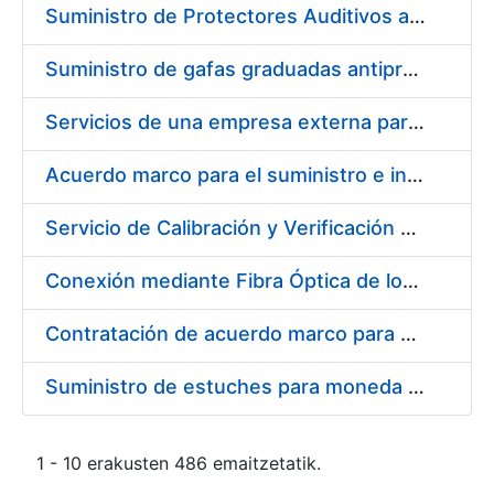
Suministro de Protectores Auditivos a medida para las personas trabajadoras de los Centros de Trabajo de Madrid y Burgos
Suministro de gafas graduadas antiproyecciones para los trabajadores de la FNMT-RCM en los centros de trabajo de Madrid y Burgos
Servicios de una empresa externa para el asesoramiento y resolución de los recursos de alzada que se presentan relacionados con procesos de selección para la FNMT-RCM
Acuerdo marco para el suministro e instalación de persianas, estores y otros complementos
Servicio de Calibración y Verificación Externa de los Equipos de Medición del Servicio de Prevención de la FNMT-RCM
Conexión mediante Fibra Óptica de los Centros de Proceso de Datos (CPDs) de las sedes de la FNMT-RCM de Burgos y Madrid
Contratación de acuerdo marco para el Suministro de Material de Electricidad para la Fábrica Nacional de Moneda y Timbre-Real Casa de la Moneda en su centro de trabajo de Burgos
Suministro de estuches para moneda de 30 €
1 - 10 erakusten 486 emaitzetatik.