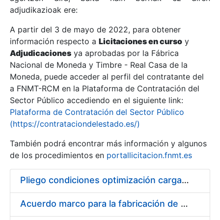
adjudikazioak ere:
A partir del 3 de mayo de 2022, para obtener
Erakutsi/Ezkutatu
información respecto a
Licitaciones en curso
y
Erakutsi/Ezkutatu
Adjudicaciones
ya aprobadas por la Fábrica
Nacional de Moneda y Timbre - Real Casa de la
Erakutsi/Ezkutatu
Moneda, puede acceder al perfil del contratante del
a FNMT-RCM en la Plataforma de Contratación del
Sector Público accediendo en el siguiente link:
Plataforma de Contratación del Sector Público
(https://contrataciondelestado.es/)
También podrá encontrar más información y algunos
de los procedimientos en
portallicitacion.fnmt.es
Pliego condiciones optimización cargas compras firmado
Erakutsi/Ezkutatu
Acuerdo marco para la fabricación de piezas