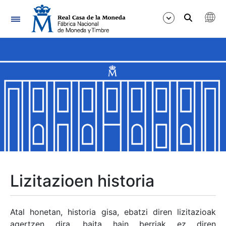
Nabigazioa
Erakutsi/Ezkutatu
Erakutsi/Ezkutatu
Erakutsi/Ezkutatu
Erakutsi/Ezkutatu
Erakutsi/Ezkutatu
Lizitazioen historia
Erakutsi/Ezkutatu
Atal honetan, historia gisa, ebatzi diren lizitazioak
agertzen dira, baita hain berriak ez diren