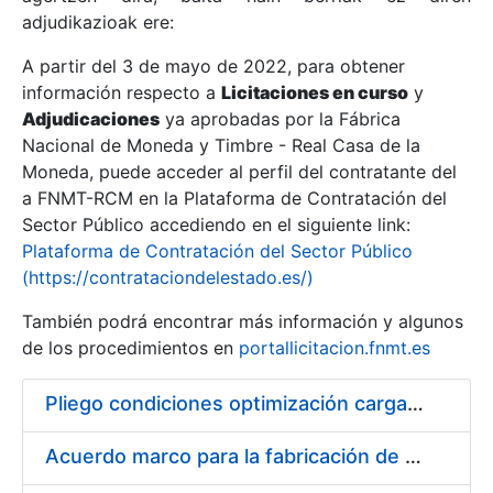
adjudikazioak ere:
A partir del 3 de mayo de 2022, para obtener
Erakutsi/Ezkutatu
información respecto a
Licitaciones en curso
y
Erakutsi/Ezkutatu
Adjudicaciones
ya aprobadas por la Fábrica
Nacional de Moneda y Timbre - Real Casa de la
Erakutsi/Ezkutatu
Moneda, puede acceder al perfil del contratante del
a FNMT-RCM en la Plataforma de Contratación del
Sector Público accediendo en el siguiente link:
Plataforma de Contratación del Sector Público
(https://contrataciondelestado.es/)
También podrá encontrar más información y algunos
de los procedimientos en
portallicitacion.fnmt.es
Pliego condiciones optimización cargas compras firmado
Erakutsi/Ezkutatu
Acuerdo marco para la fabricación de piezas