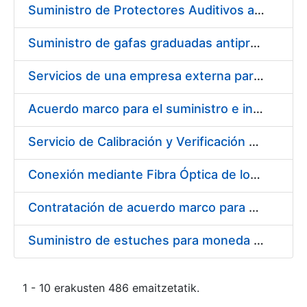
Suministro de Protectores Auditivos a medida para las personas trabajadoras de los Centros de Trabajo de Madrid y Burgos
Suministro de gafas graduadas antiproyecciones para los trabajadores de la FNMT-RCM en los centros de trabajo de Madrid y Burgos
Servicios de una empresa externa para el asesoramiento y resolución de los recursos de alzada que se presentan relacionados con procesos de selección para la FNMT-RCM
Acuerdo marco para el suministro e instalación de persianas, estores y otros complementos
Servicio de Calibración y Verificación Externa de los Equipos de Medición del Servicio de Prevención de la FNMT-RCM
Conexión mediante Fibra Óptica de los Centros de Proceso de Datos (CPDs) de las sedes de la FNMT-RCM de Burgos y Madrid
Contratación de acuerdo marco para el Suministro de Material de Electricidad para la Fábrica Nacional de Moneda y Timbre-Real Casa de la Moneda en su centro de trabajo de Burgos
Suministro de estuches para moneda de 30 €
1 - 10 erakusten 486 emaitzetatik.