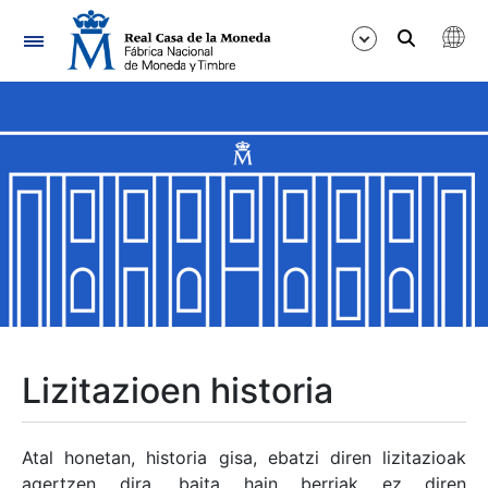
Nabigazioa
Erakutsi/Ezkutatu
Erakutsi/Ezkutatu
Erakutsi/Ezkutatu
Erakutsi/Ezkutatu
Erakutsi/Ezkutatu
Lizitazioen historia
Erakutsi/Ezkutatu
Atal honetan, historia gisa, ebatzi diren lizitazioak
agertzen dira, baita hain berriak ez diren