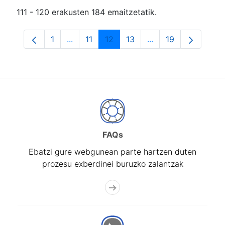
111 - 120 erakusten 184 emaitzetatik.
1
...
11
12
13
...
19
Orrialdea
Intermediate Pages Use TAB to navigate.
Orrialdea
Orrialdea
Orrialdea
Intermediate Pages
Orrialdea
FAQs
Ebatzi gure webgunean parte hartzen duten
prozesu exberdinei buruzko zalantzak