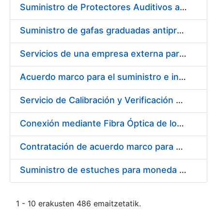
Suministro de Protectores Auditivos a medida para las personas trabajadoras de los Centros de Trabajo de Madrid y Burgos
Suministro de gafas graduadas antiproyecciones para los trabajadores de la FNMT-RCM en los centros de trabajo de Madrid y Burgos
Servicios de una empresa externa para el asesoramiento y resolución de los recursos de alzada que se presentan relacionados con procesos de selección para la FNMT-RCM
Acuerdo marco para el suministro e instalación de persianas, estores y otros complementos
Servicio de Calibración y Verificación Externa de los Equipos de Medición del Servicio de Prevención de la FNMT-RCM
Conexión mediante Fibra Óptica de los Centros de Proceso de Datos (CPDs) de las sedes de la FNMT-RCM de Burgos y Madrid
Contratación de acuerdo marco para el Suministro de Material de Electricidad para la Fábrica Nacional de Moneda y Timbre-Real Casa de la Moneda en su centro de trabajo de Burgos
Suministro de estuches para moneda de 30 €
1 - 10 erakusten 486 emaitzetatik.