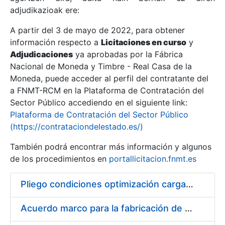
adjudikazioak ere:
A partir del 3 de mayo de 2022, para obtener
Erakutsi/Ezkutatu
información respecto a
Licitaciones en curso
y
Erakutsi/Ezkutatu
Adjudicaciones
ya aprobadas por la Fábrica
Nacional de Moneda y Timbre - Real Casa de la
Erakutsi/Ezkutatu
Moneda, puede acceder al perfil del contratante del
a FNMT-RCM en la Plataforma de Contratación del
Sector Público accediendo en el siguiente link:
Plataforma de Contratación del Sector Público
(https://contrataciondelestado.es/)
También podrá encontrar más información y algunos
de los procedimientos en
portallicitacion.fnmt.es
Pliego condiciones optimización cargas compras firmado
Erakutsi/Ezkutatu
Acuerdo marco para la fabricación de piezas