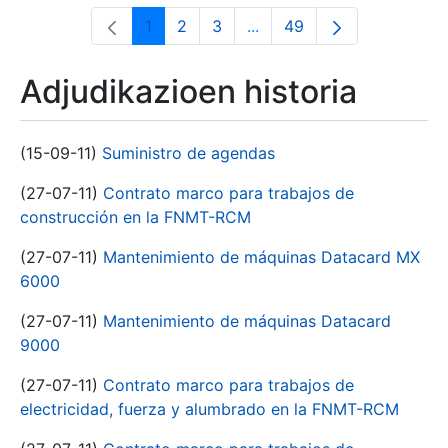
1
2
3
...
49
Orrialdea
Orrialdea
Orrialdea
Intermediate Pages Use T
Orrialdea
Adjudikazioen historia
(15-09-11)
Suministro de agendas
(27-07-11)
Contrato marco para trabajos de
construcción en la FNMT-RCM
(27-07-11)
Mantenimiento de máquinas Datacard MX
6000
(27-07-11)
Mantenimiento de máquinas Datacard
9000
(27-07-11)
Contrato marco para trabajos de
electricidad, fuerza y alumbrado en la FNMT-RCM