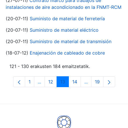
(27-07-11)
Contrato marco para trabajos de
instalaciones de aire acondicionado en la FNMT-RCM
(20-07-11)
Suministo de material de ferretería
(20-07-11)
Suministro de material eléctrico
(20-07-11)
Suministro de material de transmisión
(18-07-12)
Enajenación de cableado de cobre
121 - 130 erakusten 184 emaitzetatik.
1
...
12
13
14
...
19
Orrialdea
Intermediate Pages Use TAB to navigate.
Orrialdea
Orrialdea
Orrialdea
Intermediate Pages
Orrialdea