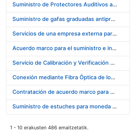
Suministro de Protectores Auditivos a medida para las personas trabajadoras de los Centros de Trabajo de Madrid y Burgos
Suministro de gafas graduadas antiproyecciones para los trabajadores de la FNMT-RCM en los centros de trabajo de Madrid y Burgos
Servicios de una empresa externa para el asesoramiento y resolución de los recursos de alzada que se presentan relacionados con procesos de selección para la FNMT-RCM
Acuerdo marco para el suministro e instalación de persianas, estores y otros complementos
Servicio de Calibración y Verificación Externa de los Equipos de Medición del Servicio de Prevención de la FNMT-RCM
Conexión mediante Fibra Óptica de los Centros de Proceso de Datos (CPDs) de las sedes de la FNMT-RCM de Burgos y Madrid
Contratación de acuerdo marco para el Suministro de Material de Electricidad para la Fábrica Nacional de Moneda y Timbre-Real Casa de la Moneda en su centro de trabajo de Burgos
Suministro de estuches para moneda de 30 €
1 - 10 erakusten 486 emaitzetatik.