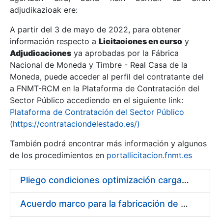
adjudikazioak ere:
A partir del 3 de mayo de 2022, para obtener
Erakutsi/Ezkutatu
información respecto a
Licitaciones en curso
y
Erakutsi/Ezkutatu
Adjudicaciones
ya aprobadas por la Fábrica
Nacional de Moneda y Timbre - Real Casa de la
Erakutsi/Ezkutatu
Moneda, puede acceder al perfil del contratante del
a FNMT-RCM en la Plataforma de Contratación del
Sector Público accediendo en el siguiente link:
Plataforma de Contratación del Sector Público
(https://contrataciondelestado.es/)
También podrá encontrar más información y algunos
de los procedimientos en
portallicitacion.fnmt.es
Pliego condiciones optimización cargas compras firmado
Erakutsi/Ezkutatu
Acuerdo marco para la fabricación de piezas