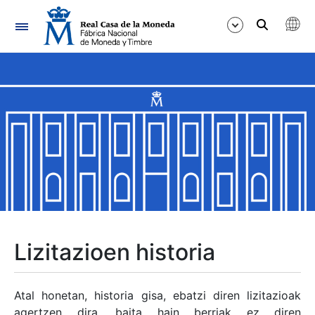
Nabigazioa
Erakutsi/Ezkutatu
Erakutsi/Ezkutatu
Erakutsi/Ezkutatu
Erakutsi/Ezkutatu
Erakutsi/Ezkutatu
Lizitazioen historia
Erakutsi/Ezkutatu
Atal honetan, historia gisa, ebatzi diren lizitazioak
agertzen dira, baita hain berriak ez diren