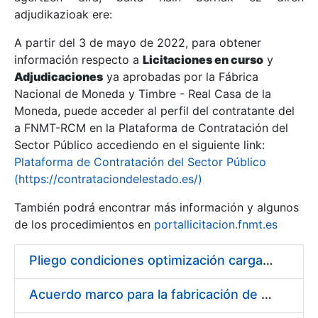
adjudikazioak ere:
A partir del 3 de mayo de 2022, para obtener
Erakutsi/Ezkutatu
información respecto a
Licitaciones en curso
y
Erakutsi/Ezkutatu
Adjudicaciones
ya aprobadas por la Fábrica
Nacional de Moneda y Timbre - Real Casa de la
Erakutsi/Ezkutatu
Moneda, puede acceder al perfil del contratante del
a FNMT-RCM en la Plataforma de Contratación del
Sector Público accediendo en el siguiente link:
Plataforma de Contratación del Sector Público
(https://contrataciondelestado.es/)
También podrá encontrar más información y algunos
de los procedimientos en
portallicitacion.fnmt.es
Pliego condiciones optimización cargas compras firmado
Erakutsi/Ezkutatu
Acuerdo marco para la fabricación de piezas