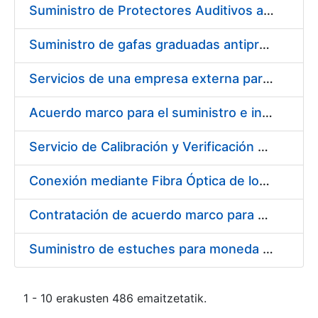
Suministro de Protectores Auditivos a medida para las personas trabajadoras de los Centros de Trabajo de Madrid y Burgos
Suministro de gafas graduadas antiproyecciones para los trabajadores de la FNMT-RCM en los centros de trabajo de Madrid y Burgos
Servicios de una empresa externa para el asesoramiento y resolución de los recursos de alzada que se presentan relacionados con procesos de selección para la FNMT-RCM
Acuerdo marco para el suministro e instalación de persianas, estores y otros complementos
Servicio de Calibración y Verificación Externa de los Equipos de Medición del Servicio de Prevención de la FNMT-RCM
Conexión mediante Fibra Óptica de los Centros de Proceso de Datos (CPDs) de las sedes de la FNMT-RCM de Burgos y Madrid
Contratación de acuerdo marco para el Suministro de Material de Electricidad para la Fábrica Nacional de Moneda y Timbre-Real Casa de la Moneda en su centro de trabajo de Burgos
Suministro de estuches para moneda de 30 €
1 - 10 erakusten 486 emaitzetatik.