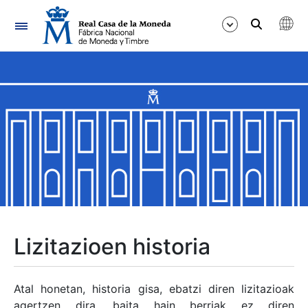
Nabigazioa
Erakutsi/Ezkutatu
Erakutsi/Ezkutatu
Erakutsi/Ezkutatu
Erakutsi/Ezkutatu
Erakutsi/Ezkutatu
Lizitazioen historia
Erakutsi/Ezkutatu
Atal honetan, historia gisa, ebatzi diren lizitazioak
agertzen dira, baita hain berriak ez diren