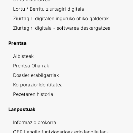
Lortu / Berritu ziurtagiri digitala
Ziurtagiri digitalen inguruko ohiko galderak
Ziurtagiri digitala - softwarea deskargatzea
Prentsa
Albisteak
Prentsa Oharrak
Dossier erabilgarriak
Korporazio-Identitatea
Pezetaren historia
Lanpostuak
Informazio orokorra
OEP Langile funtzionarioak edo langile lan-