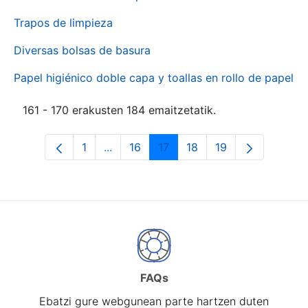
Trapos de limpieza
Diversas bolsas de basura
Papel higiénico doble capa y toallas en rollo de papel
161 - 170 erakusten 184 emaitzetatik.
1
...
16
17
18
19
Orrialdea
Intermediate Pages Use TAB to naviga
Orrialdea
Orrialdea
Orrialdea
Orrialdea
FAQs
Ebatzi gure webgunean parte hartzen duten