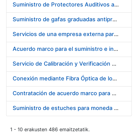
Suministro de Protectores Auditivos a medida para las personas trabajadoras de los Centros de Trabajo de Madrid y Burgos
Suministro de gafas graduadas antiproyecciones para los trabajadores de la FNMT-RCM en los centros de trabajo de Madrid y Burgos
Servicios de una empresa externa para el asesoramiento y resolución de los recursos de alzada que se presentan relacionados con procesos de selección para la FNMT-RCM
Acuerdo marco para el suministro e instalación de persianas, estores y otros complementos
Servicio de Calibración y Verificación Externa de los Equipos de Medición del Servicio de Prevención de la FNMT-RCM
Conexión mediante Fibra Óptica de los Centros de Proceso de Datos (CPDs) de las sedes de la FNMT-RCM de Burgos y Madrid
Contratación de acuerdo marco para el Suministro de Material de Electricidad para la Fábrica Nacional de Moneda y Timbre-Real Casa de la Moneda en su centro de trabajo de Burgos
Suministro de estuches para moneda de 30 €
1 - 10 erakusten 486 emaitzetatik.