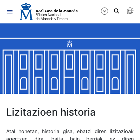
Nabigazioa
Erakutsi/Ezkutatu
Erakutsi/Ezkutatu
Erakutsi/Ezkutatu
Erakutsi/Ezkutatu
Erakutsi/Ezkutatu
Lizitazioen historia
Erakutsi/Ezkutatu
Atal honetan, historia gisa, ebatzi diren lizitazioak
agertzen dira, baita hain berriak ez diren