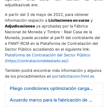
adjudikazioak ere:
A partir del 3 de mayo de 2022, para obtener
Erakutsi/Ezkutatu
información respecto a
Licitaciones en curso
y
Erakutsi/Ezkutatu
Adjudicaciones
ya aprobadas por la Fábrica
Nacional de Moneda y Timbre - Real Casa de la
Erakutsi/Ezkutatu
Moneda, puede acceder al perfil del contratante del
a FNMT-RCM en la Plataforma de Contratación del
Sector Público accediendo en el siguiente link:
Plataforma de Contratación del Sector Público
(https://contrataciondelestado.es/)
También podrá encontrar más información y algunos
de los procedimientos en
portallicitacion.fnmt.es
Pliego condiciones optimización cargas compras firmado
Erakutsi/Ezkutatu
Acuerdo marco para la fabricación de piezas