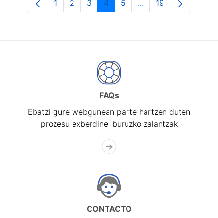
1
2
3
4
5
...
19
Orrialdea
Orrialdea
Orrialdea
Orrialdea
Orrialdea
Intermediate Pages U
Orrialdea
FAQs
Ebatzi gure webgunean parte hartzen duten
prozesu exberdinei buruzko zalantzak
CONTACTO