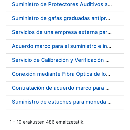
Suministro de Protectores Auditivos a medida para las personas trabajadoras de los Centros de Trabajo de Madrid y Burgos
Suministro de gafas graduadas antiproyecciones para los trabajadores de la FNMT-RCM en los centros de trabajo de Madrid y Burgos
Servicios de una empresa externa para el asesoramiento y resolución de los recursos de alzada que se presentan relacionados con procesos de selección para la FNMT-RCM
Acuerdo marco para el suministro e instalación de persianas, estores y otros complementos
Servicio de Calibración y Verificación Externa de los Equipos de Medición del Servicio de Prevención de la FNMT-RCM
Conexión mediante Fibra Óptica de los Centros de Proceso de Datos (CPDs) de las sedes de la FNMT-RCM de Burgos y Madrid
Contratación de acuerdo marco para el Suministro de Material de Electricidad para la Fábrica Nacional de Moneda y Timbre-Real Casa de la Moneda en su centro de trabajo de Burgos
Suministro de estuches para moneda de 30 €
1 - 10 erakusten 486 emaitzetatik.