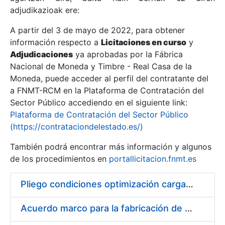
adjudikazioak ere:
A partir del 3 de mayo de 2022, para obtener
Erakutsi/Ezkutatu
información respecto a
Licitaciones en curso
y
Erakutsi/Ezkutatu
Adjudicaciones
ya aprobadas por la Fábrica
Nacional de Moneda y Timbre - Real Casa de la
Erakutsi/Ezkutatu
Moneda, puede acceder al perfil del contratante del
a FNMT-RCM en la Plataforma de Contratación del
Sector Público accediendo en el siguiente link:
Plataforma de Contratación del Sector Público
(https://contrataciondelestado.es/)
También podrá encontrar más información y algunos
de los procedimientos en
portallicitacion.fnmt.es
Pliego condiciones optimización cargas compras firmado
Erakutsi/Ezkutatu
Acuerdo marco para la fabricación de piezas