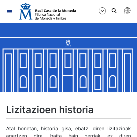
Nabigazioa
Erakutsi/Ezkutatu
Erakutsi/Ezkutatu
Erakutsi/Ezkutatu
Erakutsi/Ezkutatu
Erakutsi/Ezkutatu
Lizitazioen historia
Erakutsi/Ezkutatu
Atal honetan, historia gisa, ebatzi diren lizitazioak
agertzen dira, baita hain berriak ez diren