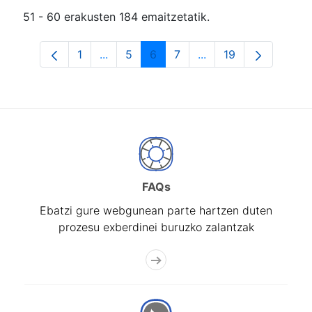
51 - 60 erakusten 184 emaitzetatik.
1
...
5
6
7
...
19
Orrialdea
Intermediate Pages Use TAB to navigat
Orrialdea
Orrialdea
Orrialdea
Intermediate Pages U
Orrialdea
FAQs
Ebatzi gure webgunean parte hartzen duten
prozesu exberdinei buruzko zalantzak