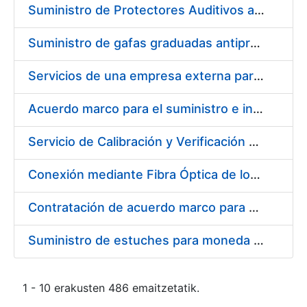
Suministro de Protectores Auditivos a medida para las personas trabajadoras de los Centros de Trabajo de Madrid y Burgos
Suministro de gafas graduadas antiproyecciones para los trabajadores de la FNMT-RCM en los centros de trabajo de Madrid y Burgos
Servicios de una empresa externa para el asesoramiento y resolución de los recursos de alzada que se presentan relacionados con procesos de selección para la FNMT-RCM
Acuerdo marco para el suministro e instalación de persianas, estores y otros complementos
Servicio de Calibración y Verificación Externa de los Equipos de Medición del Servicio de Prevención de la FNMT-RCM
Conexión mediante Fibra Óptica de los Centros de Proceso de Datos (CPDs) de las sedes de la FNMT-RCM de Burgos y Madrid
Contratación de acuerdo marco para el Suministro de Material de Electricidad para la Fábrica Nacional de Moneda y Timbre-Real Casa de la Moneda en su centro de trabajo de Burgos
Suministro de estuches para moneda de 30 €
1 - 10 erakusten 486 emaitzetatik.