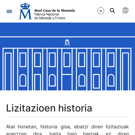
Nabigazioa
Erakutsi/Ezkutatu
Erakutsi/Ezkutatu
Erakutsi/Ezkutatu
Erakutsi/Ezkutatu
Erakutsi/Ezkutatu
Lizitazioen historia
Erakutsi/Ezkutatu
Atal honetan, historia gisa, ebatzi diren lizitazioak
agertzen dira, baita hain berriak ez diren