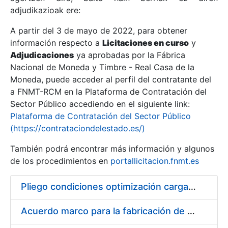
adjudikazioak ere:
A partir del 3 de mayo de 2022, para obtener
Erakutsi/Ezkutatu
información respecto a
Licitaciones en curso
y
Erakutsi/Ezkutatu
Adjudicaciones
ya aprobadas por la Fábrica
Nacional de Moneda y Timbre - Real Casa de la
Erakutsi/Ezkutatu
Moneda, puede acceder al perfil del contratante del
a FNMT-RCM en la Plataforma de Contratación del
Sector Público accediendo en el siguiente link:
Plataforma de Contratación del Sector Público
(https://contrataciondelestado.es/)
También podrá encontrar más información y algunos
de los procedimientos en
portallicitacion.fnmt.es
Pliego condiciones optimización cargas compras firmado
Erakutsi/Ezkutatu
Acuerdo marco para la fabricación de piezas