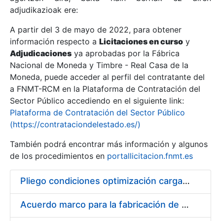
adjudikazioak ere:
A partir del 3 de mayo de 2022, para obtener
Erakutsi/Ezkutatu
información respecto a
Licitaciones en curso
y
Erakutsi/Ezkutatu
Adjudicaciones
ya aprobadas por la Fábrica
Nacional de Moneda y Timbre - Real Casa de la
Erakutsi/Ezkutatu
Moneda, puede acceder al perfil del contratante del
a FNMT-RCM en la Plataforma de Contratación del
Sector Público accediendo en el siguiente link:
Plataforma de Contratación del Sector Público
(https://contrataciondelestado.es/)
También podrá encontrar más información y algunos
de los procedimientos en
portallicitacion.fnmt.es
Pliego condiciones optimización cargas compras firmado
Erakutsi/Ezkutatu
Acuerdo marco para la fabricación de piezas