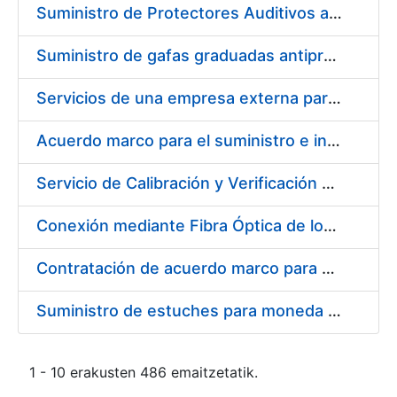
Suministro de Protectores Auditivos a medida para las personas trabajadoras de los Centros de Trabajo de Madrid y Burgos
Suministro de gafas graduadas antiproyecciones para los trabajadores de la FNMT-RCM en los centros de trabajo de Madrid y Burgos
Servicios de una empresa externa para el asesoramiento y resolución de los recursos de alzada que se presentan relacionados con procesos de selección para la FNMT-RCM
Acuerdo marco para el suministro e instalación de persianas, estores y otros complementos
Servicio de Calibración y Verificación Externa de los Equipos de Medición del Servicio de Prevención de la FNMT-RCM
Conexión mediante Fibra Óptica de los Centros de Proceso de Datos (CPDs) de las sedes de la FNMT-RCM de Burgos y Madrid
Contratación de acuerdo marco para el Suministro de Material de Electricidad para la Fábrica Nacional de Moneda y Timbre-Real Casa de la Moneda en su centro de trabajo de Burgos
Suministro de estuches para moneda de 30 €
1 - 10 erakusten 486 emaitzetatik.