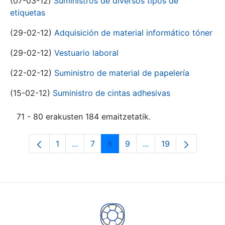
(07-03-12)
Suministros de diversos tipos de
etiquetas
(29-02-12)
Adquisición de material informático tóner
(29-02-12)
Vestuario laboral
(22-02-12)
Suministro de material de papelería
(15-02-12)
Suministro de cintas adhesivas
71 - 80 erakusten 184 emaitzetatik.
1
...
7
8
9
...
19
Orrialdea
Intermediate Pages Use TAB to navigat
Orrialdea
Orrialdea
Orrialdea
Intermediate Pages U
Orrialdea