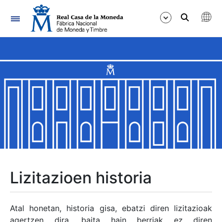
Nabigazioa
Erakutsi/Ezkutatu
Erakutsi/Ezkutatu
Erakutsi/Ezkutatu
Erakutsi/Ezkutatu
Erakutsi/Ezkutatu
Lizitazioen historia
Erakutsi/Ezkutatu
Atal honetan, historia gisa, ebatzi diren lizitazioak
agertzen dira, baita hain berriak ez diren