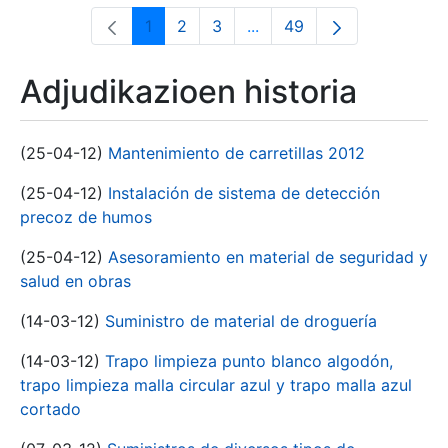
1
2
3
...
49
Orrialdea
Orrialdea
Orrialdea
Intermediate Pages Use T
Orrialdea
Adjudikazioen historia
(25-04-12)
Mantenimiento de carretillas 2012
(25-04-12)
Instalación de sistema de detección
precoz de humos
(25-04-12)
Asesoramiento en material de seguridad y
salud en obras
(14-03-12)
Suministro de material de droguería
(14-03-12)
Trapo limpieza punto blanco algodón,
trapo limpieza malla circular azul y trapo malla azul
cortado