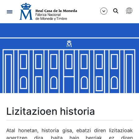
Nabigazioa
Erakutsi/Ezkutatu
Erakutsi/Ezkutatu
Erakutsi/Ezkutatu
Erakutsi/Ezkutatu
Erakutsi/Ezkutatu
Lizitazioen historia
Erakutsi/Ezkutatu
Atal honetan, historia gisa, ebatzi diren lizitazioak
agertzen dira, baita hain berriak ez diren