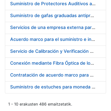
Suministro de Protectores Auditivos a medida para las personas trabajadoras de los Centros de Trabajo de Madrid y Burgos
Suministro de gafas graduadas antiproyecciones para los trabajadores de la FNMT-RCM en los centros de trabajo de Madrid y Burgos
Servicios de una empresa externa para el asesoramiento y resolución de los recursos de alzada que se presentan relacionados con procesos de selección para la FNMT-RCM
Acuerdo marco para el suministro e instalación de persianas, estores y otros complementos
Servicio de Calibración y Verificación Externa de los Equipos de Medición del Servicio de Prevención de la FNMT-RCM
Conexión mediante Fibra Óptica de los Centros de Proceso de Datos (CPDs) de las sedes de la FNMT-RCM de Burgos y Madrid
Contratación de acuerdo marco para el Suministro de Material de Electricidad para la Fábrica Nacional de Moneda y Timbre-Real Casa de la Moneda en su centro de trabajo de Burgos
Suministro de estuches para moneda de 30 €
1 - 10 erakusten 486 emaitzetatik.