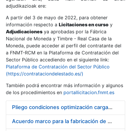
adjudikazioak ere:
A partir del 3 de mayo de 2022, para obtener
Erakutsi/Ezkutatu
información respecto a
Licitaciones en curso
y
Erakutsi/Ezkutatu
Adjudicaciones
ya aprobadas por la Fábrica
Nacional de Moneda y Timbre - Real Casa de la
Erakutsi/Ezkutatu
Moneda, puede acceder al perfil del contratante del
a FNMT-RCM en la Plataforma de Contratación del
Sector Público accediendo en el siguiente link:
Plataforma de Contratación del Sector Público
(https://contrataciondelestado.es/)
También podrá encontrar más información y algunos
de los procedimientos en
portallicitacion.fnmt.es
Pliego condiciones optimización cargas compras firmado
Erakutsi/Ezkutatu
Acuerdo marco para la fabricación de piezas