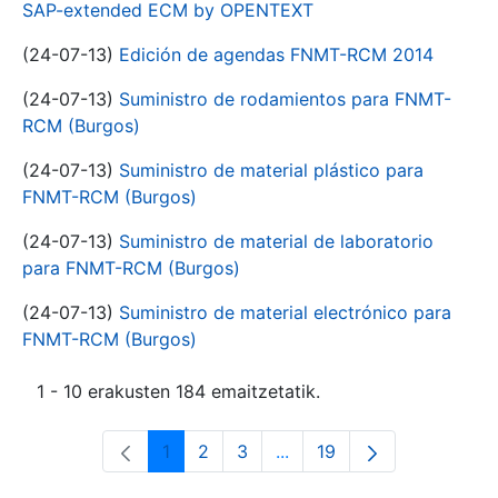
SAP-extended ECM by OPENTEXT
(24-07-13)
Edición de agendas FNMT-RCM 2014
(24-07-13)
Suministro de rodamientos para FNMT-
RCM (Burgos)
(24-07-13)
Suministro de material plástico para
FNMT-RCM (Burgos)
(24-07-13)
Suministro de material de laboratorio
para FNMT-RCM (Burgos)
(24-07-13)
Suministro de material electrónico para
FNMT-RCM (Burgos)
1 - 10 erakusten 184 emaitzetatik.
1
2
3
...
19
Orrialdea
Orrialdea
Orrialdea
Intermediate Pages Use T
Orrialdea