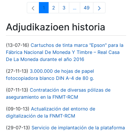
1
2
3
...
49
Orrialdea
Orrialdea
Orrialdea
Intermediate Pages Use T
Orrialdea
Adjudikazioen historia
(13-07-16)
Cartuchos de tinta marca "Epson" para la
Fábrica Nacional De Moneda Y Timbre – Real Casa
De La Moneda durante el año 2016
(27-11-13)
3.000.000 de hojas de papel
fotocopiadora blanco DIN A-4 de 80 g.
(07-11-13)
Contratación de diversas pólizas de
aseguramiento en la FNMT-RCM
(09-10-13)
Actualización del entorno de
digitalización de la FNMT-RCM
(29-07-13)
Servicio de implantación de la plataforma