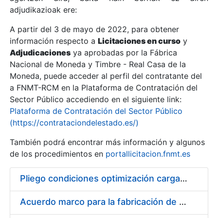
adjudikazioak ere:
A partir del 3 de mayo de 2022, para obtener
Erakutsi/Ezkutatu
información respecto a
Licitaciones en curso
y
Erakutsi/Ezkutatu
Adjudicaciones
ya aprobadas por la Fábrica
Nacional de Moneda y Timbre - Real Casa de la
Erakutsi/Ezkutatu
Moneda, puede acceder al perfil del contratante del
a FNMT-RCM en la Plataforma de Contratación del
Sector Público accediendo en el siguiente link:
Plataforma de Contratación del Sector Público
(https://contrataciondelestado.es/)
También podrá encontrar más información y algunos
de los procedimientos en
portallicitacion.fnmt.es
Pliego condiciones optimización cargas compras firmado
Erakutsi/Ezkutatu
Acuerdo marco para la fabricación de piezas