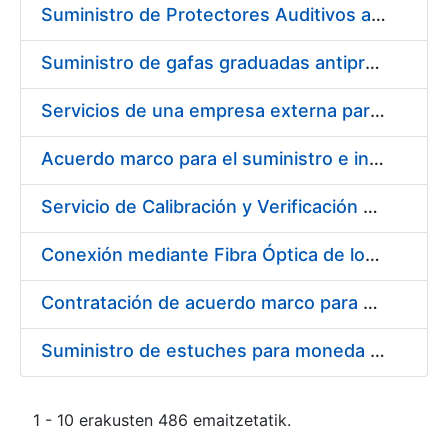
Suministro de Protectores Auditivos a medida para las personas trabajadoras de los Centros de Trabajo de Madrid y Burgos
Suministro de gafas graduadas antiproyecciones para los trabajadores de la FNMT-RCM en los centros de trabajo de Madrid y Burgos
Servicios de una empresa externa para el asesoramiento y resolución de los recursos de alzada que se presentan relacionados con procesos de selección para la FNMT-RCM
Acuerdo marco para el suministro e instalación de persianas, estores y otros complementos
Servicio de Calibración y Verificación Externa de los Equipos de Medición del Servicio de Prevención de la FNMT-RCM
Conexión mediante Fibra Óptica de los Centros de Proceso de Datos (CPDs) de las sedes de la FNMT-RCM de Burgos y Madrid
Contratación de acuerdo marco para el Suministro de Material de Electricidad para la Fábrica Nacional de Moneda y Timbre-Real Casa de la Moneda en su centro de trabajo de Burgos
Suministro de estuches para moneda de 30 €
1 - 10 erakusten 486 emaitzetatik.