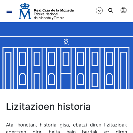
Nabigazioa
Erakutsi/Ezkutatu
Erakutsi/Ezkutatu
Erakutsi/Ezkutatu
Erakutsi/Ezkutatu
Erakutsi/Ezkutatu
Lizitazioen historia
Erakutsi/Ezkutatu
Atal honetan, historia gisa, ebatzi diren lizitazioak
agertzen dira, baita hain berriak ez diren