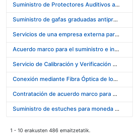
Suministro de Protectores Auditivos a medida para las personas trabajadoras de los Centros de Trabajo de Madrid y Burgos
Suministro de gafas graduadas antiproyecciones para los trabajadores de la FNMT-RCM en los centros de trabajo de Madrid y Burgos
Servicios de una empresa externa para el asesoramiento y resolución de los recursos de alzada que se presentan relacionados con procesos de selección para la FNMT-RCM
Acuerdo marco para el suministro e instalación de persianas, estores y otros complementos
Servicio de Calibración y Verificación Externa de los Equipos de Medición del Servicio de Prevención de la FNMT-RCM
Conexión mediante Fibra Óptica de los Centros de Proceso de Datos (CPDs) de las sedes de la FNMT-RCM de Burgos y Madrid
Contratación de acuerdo marco para el Suministro de Material de Electricidad para la Fábrica Nacional de Moneda y Timbre-Real Casa de la Moneda en su centro de trabajo de Burgos
Suministro de estuches para moneda de 30 €
1 - 10 erakusten 486 emaitzetatik.