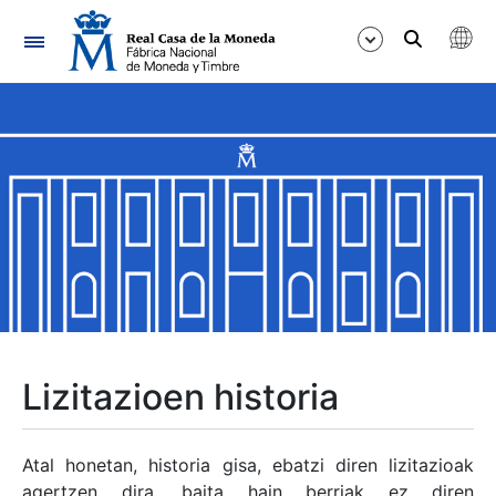
Nabigazioa
Erakutsi/Ezkutatu
Erakutsi/Ezkutatu
Erakutsi/Ezkutatu
Erakutsi/Ezkutatu
Erakutsi/Ezkutatu
Lizitazioen historia
Erakutsi/Ezkutatu
Atal honetan, historia gisa, ebatzi diren lizitazioak
agertzen dira, baita hain berriak ez diren