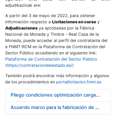
adjudikazioak ere:
A partir del 3 de mayo de 2022, para obtener
Erakutsi/Ezkutatu
información respecto a
Licitaciones en curso
y
Erakutsi/Ezkutatu
Adjudicaciones
ya aprobadas por la Fábrica
Nacional de Moneda y Timbre - Real Casa de la
Erakutsi/Ezkutatu
Moneda, puede acceder al perfil del contratante del
a FNMT-RCM en la Plataforma de Contratación del
Sector Público accediendo en el siguiente link:
Plataforma de Contratación del Sector Público
(https://contrataciondelestado.es/)
También podrá encontrar más información y algunos
de los procedimientos en
portallicitacion.fnmt.es
Pliego condiciones optimización cargas compras firmado
Erakutsi/Ezkutatu
Acuerdo marco para la fabricación de piezas