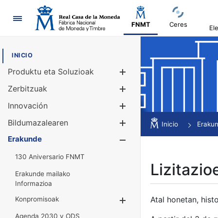
Nabigazioa
FNMT
Ceres
El
INICIO
Produktu eta Soluzioak
Erakutsi/Ezku
Zerbitzuak
Erakutsi/Ezku
Innovación
Erakutsi/Ezku
Bildumazalearen
Erakutsi/Ezku
Inicio
Eraku
Erakunde
Erakutsi/Ezku
130 Aniversario FNMT
Lizitazio
Erakunde mailako
Informazioa
Atal honetan, histo
Konpromisoak
Erakutsi/Ezkuta
Agenda 2030 y ODS