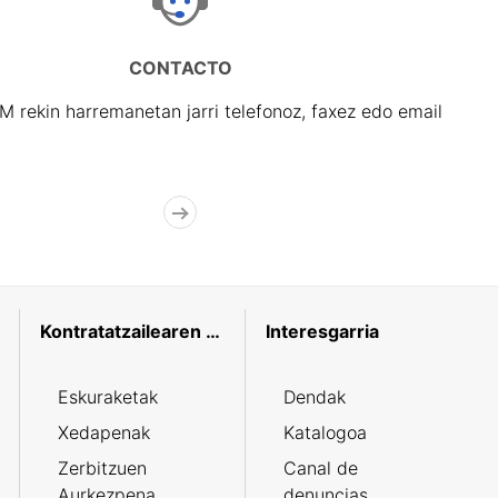
CONTACTO
rekin harremanetan jarri telefonoz, faxez edo email
Kontratatzailearen profila
Interesgarria
Eskuraketak
Dendak
Xedapenak
Katalogoa
Zerbitzuen
Canal de
Aurkezpena
denuncias