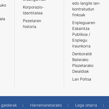
edo langile lan-
ruko
Korporazio-
kontratudun
Identitatea
finkoak
tala
Pezetaren
Enpleguaren
historia
Eskaintza
Publikoa /
Enplegu
Iraunkorra
Denboraldi
Baterako
Plazetarako
Deialdiak
Lan Poltsa
 galderak
Harremanetarako
Lege oharra