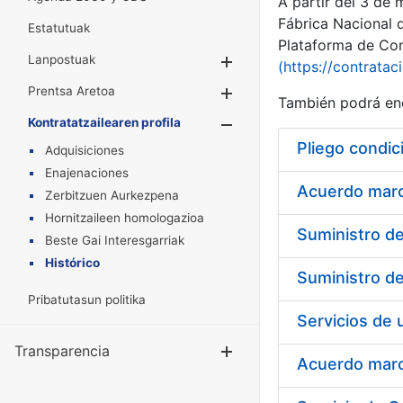
A partir del 3 de
Fábrica Nacional 
Estatutuak
Plataforma de Cont
Lanpostuak
Erakutsi/Ezkuta
(https://contratac
Prentsa Aretoa
Erakutsi/Ezkuta
También podrá enc
Kontratatzailearen profila
Erakutsi/Ezkut
Pliego condic
Adquisiciones
Enajenaciones
Acuerdo marco
Zerbitzuen Aurkezpena
Hornitzaileen homologazioa
Beste Gai Interesgarriak
Histórico
Pribatutasun politika
Transparencia
Erakutsi/Ezku
Acuerdo marco