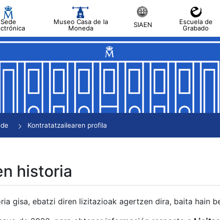
Sede
Museo Casa de la
Escuela de
SIAEN
ectrónica
Moneda
Grabado
tatu
tatu
tatu
tatu
nde
Kontratatzailearen profila
tatu
en historia
ria gisa, ebatzi diren lizitazioak agertzen dira, baita hain 
tu