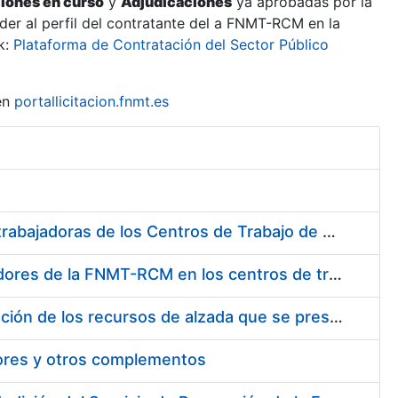
ciones en curso
y
Adjudicaciones
ya aprobadas por la
er al perfil del contratante del a FNMT-RCM en la
k:
Plataforma de Contratación del Sector Público
en
portallicitacion.fnmt.es
Suministro de Protectores Auditivos a medida para las personas trabajadoras de los Centros de Trabajo de Madrid y Burgos
Suministro de gafas graduadas antiproyecciones para los trabajadores de la FNMT-RCM en los centros de trabajo de Madrid y Burgos
Servicios de una empresa externa para el asesoramiento y resolución de los recursos de alzada que se presentan relacionados con procesos de selección para la FNMT-RCM
tores y otros complementos