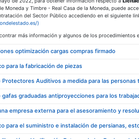
 mayo de 2022, para obtener información respecto a
Licita
de Moneda y Timbre - Real Casa de la Moneda, puede acced
ratación del Sector Público accediendo en el siguiente lin
tu
iondelestado.es/)
tu
ontrar más información y algunos de los procedimientos 
atu
iones optimización cargas compras firmado
 para la fabricación de piezas
tatu
 para el suministro e instalación de persianas, es