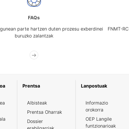
FAQs
gunean parte hartzen duten prozesu exberdinei
FNMT-RCM 
buruzko zalantzak
koa
Prentsa
Lanpostuak
zea
Albisteak
Informazio
orokorra
Prentsa Oharrak
ala
OEP Langile
Dossier
funtzionarioak
erabilgarriak