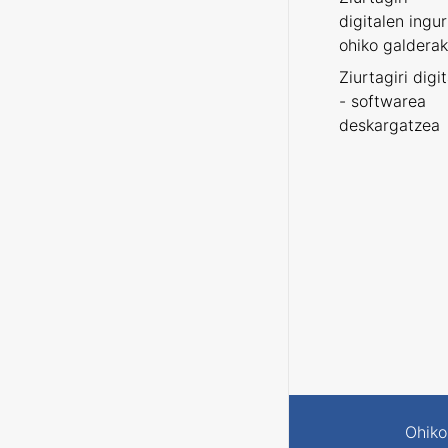
digitalen ingu
ohiko galderak
Ziurtagiri digi
- softwarea
deskargatzea
Ohiko