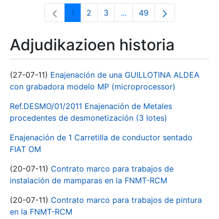
1
2
3
...
49
Orrialdea
Orrialdea
Orrialdea
Intermediate Pages Use T
Orrialdea
Adjudikazioen historia
(27-07-11)
Enajenación de una GUILLOTINA ALDEA
con grabadora modelo MP (microprocessor)
Ref.DESMO/01/2011 Enajenación de Metales
procedentes de desmonetización (3 lotes)
Enajenación de 1 Carretilla de conductor sentado
FIAT OM
(20-07-11)
Contrato marco para trabajos de
instalación de mamparas en la FNMT-RCM
(20-07-11)
Contrato marco para trabajos de pintura
en la FNMT-RCM