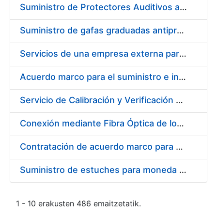
Suministro de Protectores Auditivos a medida para las personas trabajadoras de los Centros de Trabajo de Madrid y Burgos
Suministro de gafas graduadas antiproyecciones para los trabajadores de la FNMT-RCM en los centros de trabajo de Madrid y Burgos
Servicios de una empresa externa para el asesoramiento y resolución de los recursos de alzada que se presentan relacionados con procesos de selección para la FNMT-RCM
Acuerdo marco para el suministro e instalación de persianas, estores y otros complementos
Servicio de Calibración y Verificación Externa de los Equipos de Medición del Servicio de Prevención de la FNMT-RCM
Conexión mediante Fibra Óptica de los Centros de Proceso de Datos (CPDs) de las sedes de la FNMT-RCM de Burgos y Madrid
Contratación de acuerdo marco para el Suministro de Material de Electricidad para la Fábrica Nacional de Moneda y Timbre-Real Casa de la Moneda en su centro de trabajo de Burgos
Suministro de estuches para moneda de 30 €
1 - 10 erakusten 486 emaitzetatik.