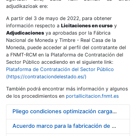
adjudikazioak ere:
A partir del 3 de mayo de 2022, para obtener
Erakutsi/Ezkutatu
información respecto a
Licitaciones en curso
y
Erakutsi/Ezkutatu
Adjudicaciones
ya aprobadas por la Fábrica
Nacional de Moneda y Timbre - Real Casa de la
Erakutsi/Ezkutatu
Moneda, puede acceder al perfil del contratante del
a FNMT-RCM en la Plataforma de Contratación del
Sector Público accediendo en el siguiente link:
Plataforma de Contratación del Sector Público
(https://contrataciondelestado.es/)
También podrá encontrar más información y algunos
de los procedimientos en
portallicitacion.fnmt.es
Pliego condiciones optimización cargas compras firmado
Erakutsi/Ezkutatu
Acuerdo marco para la fabricación de piezas