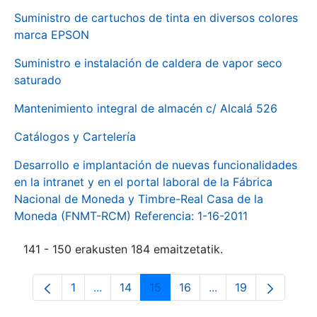
Suministro de cartuchos de tinta en diversos colores
marca EPSON
Suministro e instalación de caldera de vapor seco
saturado
Mantenimiento integral de almacén c/ Alcalá 526
Catálogos y Cartelería
Desarrollo e implantación de nuevas funcionalidades
en la intranet y en el portal laboral de la Fábrica
Nacional de Moneda y Timbre-Real Casa de la
Moneda (FNMT-RCM) Referencia: 1-16-2011
141 - 150 erakusten 184 emaitzetatik.
1
...
14
15
16
...
19
Orrialdea
Intermediate Pages Use TAB to navigate.
Orrialdea
Orrialdea
Orrialdea
Intermediate Pages
Orrialdea