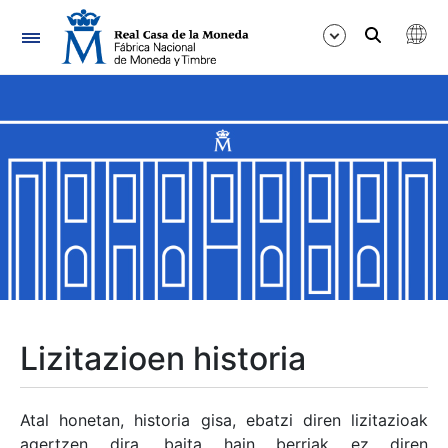
Nabigazioa
Erakutsi/Ezkutatu
Erakutsi/Ezkutatu
Erakutsi/Ezkutatu
Erakutsi/Ezkutatu
Erakutsi/Ezkutatu
Lizitazioen historia
Erakutsi/Ezkutatu
Atal honetan, historia gisa, ebatzi diren lizitazioak
agertzen dira, baita hain berriak ez diren