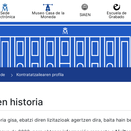
Sede
Museo Casa de la
Escuela de
SIAEN
ectrónica
Moneda
Grabado
tatu
tatu
tatu
tatu
nde
Kontratatzailearen profila
tatu
en historia
ria gisa, ebatzi diren lizitazioak agertzen dira, baita hain 
tu