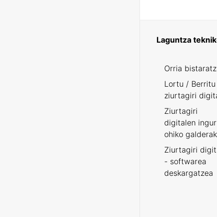
Laguntza tekni
Orria bistarat
Lortu / Berritu
ziurtagiri digit
Ziurtagiri
digitalen ingu
ohiko galderak
Ziurtagiri digi
- softwarea
deskargatzea