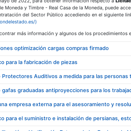
 mayo de 2022, para obtener información respecto a
Licita
de Moneda y Timbre - Real Casa de la Moneda, puede acced
ratación del Sector Público accediendo en el siguiente lin
tu
iondelestado.es/)
tu
ontrar más información y algunos de los procedimientos 
atu
iones optimización cargas compras firmado
 para la fabricación de piezas
tatu
 para el suministro e instalación de persianas, es