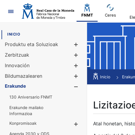
Nabigazioa
FNMT
Ceres
El
INICIO
Produktu eta Soluzioak
Erakutsi/Ezku
Zerbitzuak
Erakutsi/Ezku
Innovación
Erakutsi/Ezku
Bildumazalearen
Erakutsi/Ezku
Inicio
Eraku
Erakunde
Erakutsi/Ezku
130 Aniversario FNMT
Lizitazio
Erakunde mailako
Informazioa
Atal honetan, histo
Konpromisoak
Erakutsi/Ezkuta
Agenda 2030 y ODS