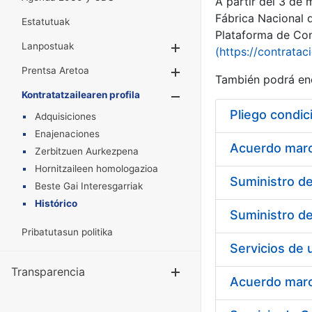
A partir del 3 de
Fábrica Nacional 
Estatutuak
Plataforma de Cont
Lanpostuak
Erakutsi/Ezkuta
(https://contratac
Prentsa Aretoa
Erakutsi/Ezkuta
También podrá enc
Kontratatzailearen profila
Erakutsi/Ezkut
Pliego condic
Adquisiciones
Enajenaciones
Acuerdo marco
Zerbitzuen Aurkezpena
Hornitzaileen homologazioa
Beste Gai Interesgarriak
Histórico
Pribatutasun politika
Transparencia
Erakutsi/Ezku
Acuerdo marco