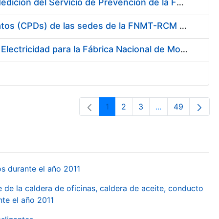
Servicio de Calibración y Verificación Externa de los Equipos de Medición del Servicio de Prevención de la FNMT-RCM
Conexión mediante Fibra Óptica de los Centros de Proceso de Datos (CPDs) de las sedes de la FNMT-RCM de Burgos y Madrid
Contratación de acuerdo marco para el Suministro de Material de Electricidad para la Fábrica Nacional de Moneda y Timbre-Real Casa de la Moneda en su centro de trabajo de Burgos
1
2
3
...
49
Orrialdea
Orrialdea
Orrialdea
Intermediate Pa
Orrialdea
os durante el año 2011
 de la caldera de oficinas, caldera de aceite, conducto
te el año 2011