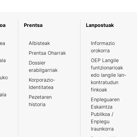
koa
Prentsa
Lanpostuak
zea
Albisteak
Informazio
orokorra
Prentsa Oharrak
ala
OEP Langile
Dossier
funtzionarioak
erabilgarriak
edo langile lan-
ruko
Korporazio-
kontratudun
Identitatea
finkoak
tala
Pezetaren
Enpleguaren
historia
Eskaintza
Publikoa /
Enplegu
Iraunkorra