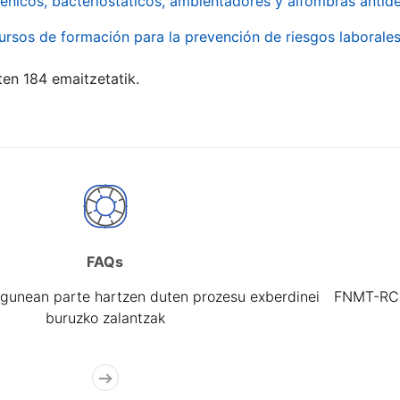
énicos, bacteriostáticos, ambientadores y alfombras antide
ursos de formación para la prevención de riesgos laborale
ten 184 emaitzetatik.
FAQs
gunean parte hartzen duten prozesu exberdinei
FNMT-RCM 
buruzko zalantzak