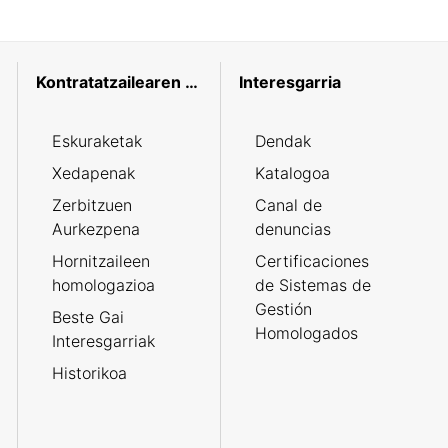
Kontratatzailearen profila
Interesgarria
Eskuraketak
Dendak
Xedapenak
Katalogoa
Zerbitzuen
Canal de
Aurkezpena
denuncias
Hornitzaileen
Certificaciones
homologazioa
de Sistemas de
Gestión
Beste Gai
Homologados
Interesgarriak
Historikoa