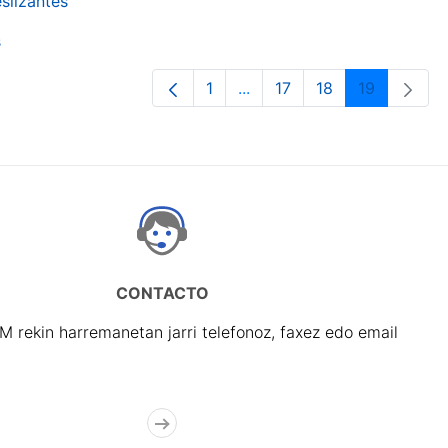
slizantes
s
1
...
17
18
19
Orrialdea
Intermediate Pages Use TA
Orrialdea
Orrialdea
Orrialdea
CONTACTO
rekin harremanetan jarri telefonoz, faxez edo email