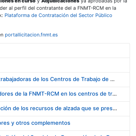
ciones en curso
y
Adjudicaciones
ya aprobadas por la
er al perfil del contratante del a FNMT-RCM en la
k:
Plataforma de Contratación del Sector Público
en
portallicitacion.fnmt.es
Suministro de Protectores Auditivos a medida para las personas trabajadoras de los Centros de Trabajo de Madrid y Burgos
Suministro de gafas graduadas antiproyecciones para los trabajadores de la FNMT-RCM en los centros de trabajo de Madrid y Burgos
Servicios de una empresa externa para el asesoramiento y resolución de los recursos de alzada que se presentan relacionados con procesos de selección para la FNMT-RCM
tores y otros complementos