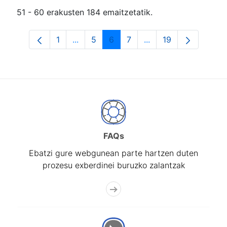
51 - 60 erakusten 184 emaitzetatik.
1
...
5
6
7
...
19
Orrialdea
Intermediate Pages Use TAB to navigat
Orrialdea
Orrialdea
Orrialdea
Intermediate Pages U
Orrialdea
FAQs
Ebatzi gure webgunean parte hartzen duten
prozesu exberdinei buruzko zalantzak