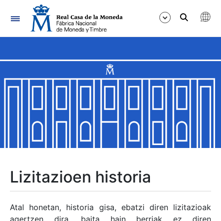
Nabigazioa
Erakutsi/Ezkutatu
Erakutsi/Ezkutatu
Erakutsi/Ezkutatu
Erakutsi/Ezkutatu
Erakutsi/Ezkutatu
Lizitazioen historia
Erakutsi/Ezkutatu
Atal honetan, historia gisa, ebatzi diren lizitazioak
agertzen dira, baita hain berriak ez diren