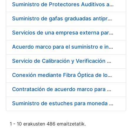
Suministro de Protectores Auditivos a medida para las personas trabajadoras de los Centros de Trabajo de Madrid y Burgos
Suministro de gafas graduadas antiproyecciones para los trabajadores de la FNMT-RCM en los centros de trabajo de Madrid y Burgos
Servicios de una empresa externa para el asesoramiento y resolución de los recursos de alzada que se presentan relacionados con procesos de selección para la FNMT-RCM
Acuerdo marco para el suministro e instalación de persianas, estores y otros complementos
Servicio de Calibración y Verificación Externa de los Equipos de Medición del Servicio de Prevención de la FNMT-RCM
Conexión mediante Fibra Óptica de los Centros de Proceso de Datos (CPDs) de las sedes de la FNMT-RCM de Burgos y Madrid
Contratación de acuerdo marco para el Suministro de Material de Electricidad para la Fábrica Nacional de Moneda y Timbre-Real Casa de la Moneda en su centro de trabajo de Burgos
Suministro de estuches para moneda de 30 €
1 - 10 erakusten 486 emaitzetatik.