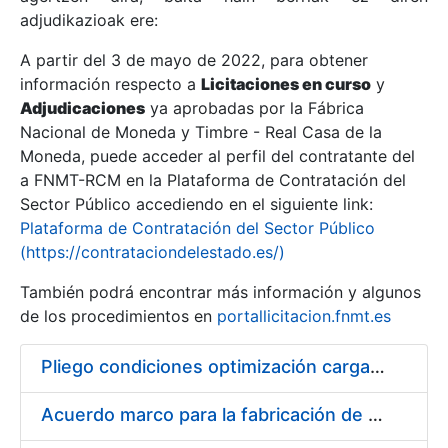
adjudikazioak ere:
A partir del 3 de mayo de 2022, para obtener
Erakutsi/Ezkutatu
información respecto a
Licitaciones en curso
y
Erakutsi/Ezkutatu
Adjudicaciones
ya aprobadas por la Fábrica
Nacional de Moneda y Timbre - Real Casa de la
Erakutsi/Ezkutatu
Moneda, puede acceder al perfil del contratante del
a FNMT-RCM en la Plataforma de Contratación del
Sector Público accediendo en el siguiente link:
Plataforma de Contratación del Sector Público
(https://contrataciondelestado.es/)
También podrá encontrar más información y algunos
de los procedimientos en
portallicitacion.fnmt.es
Pliego condiciones optimización cargas compras firmado
Erakutsi/Ezkutatu
Acuerdo marco para la fabricación de piezas