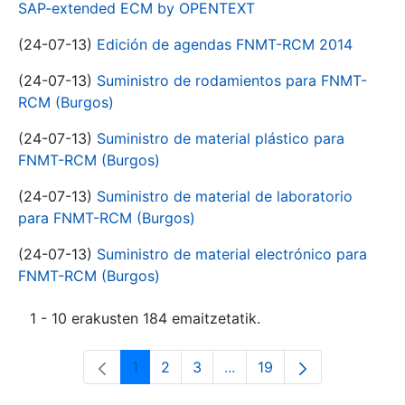
SAP-extended ECM by OPENTEXT
(24-07-13)
Edición de agendas FNMT-RCM 2014
(24-07-13)
Suministro de rodamientos para FNMT-
RCM (Burgos)
(24-07-13)
Suministro de material plástico para
FNMT-RCM (Burgos)
(24-07-13)
Suministro de material de laboratorio
para FNMT-RCM (Burgos)
(24-07-13)
Suministro de material electrónico para
FNMT-RCM (Burgos)
1 - 10 erakusten 184 emaitzetatik.
1
2
3
...
19
Orrialdea
Orrialdea
Orrialdea
Intermediate Pages Use T
Orrialdea