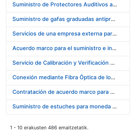
Suministro de Protectores Auditivos a medida para las personas trabajadoras de los Centros de Trabajo de Madrid y Burgos
Suministro de gafas graduadas antiproyecciones para los trabajadores de la FNMT-RCM en los centros de trabajo de Madrid y Burgos
Servicios de una empresa externa para el asesoramiento y resolución de los recursos de alzada que se presentan relacionados con procesos de selección para la FNMT-RCM
Acuerdo marco para el suministro e instalación de persianas, estores y otros complementos
Servicio de Calibración y Verificación Externa de los Equipos de Medición del Servicio de Prevención de la FNMT-RCM
Conexión mediante Fibra Óptica de los Centros de Proceso de Datos (CPDs) de las sedes de la FNMT-RCM de Burgos y Madrid
Contratación de acuerdo marco para el Suministro de Material de Electricidad para la Fábrica Nacional de Moneda y Timbre-Real Casa de la Moneda en su centro de trabajo de Burgos
Suministro de estuches para moneda de 30 €
1 - 10 erakusten 486 emaitzetatik.