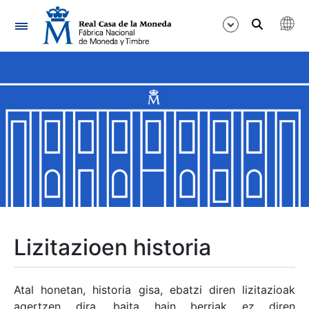
Nabigazioa
Erakutsi/Ezkutatu
Erakutsi/Ezkutatu
Erakutsi/Ezkutatu
Erakutsi/Ezkutatu
Erakutsi/Ezkutatu
Lizitazioen historia
Erakutsi/Ezkutatu
Atal honetan, historia gisa, ebatzi diren lizitazioak
agertzen dira, baita hain berriak ez diren