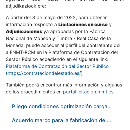
adjudikazioak ere:
A partir del 3 de mayo de 2022, para obtener
Erakutsi/Ezkutatu
información respecto a
Licitaciones en curso
y
Erakutsi/Ezkutatu
Adjudicaciones
ya aprobadas por la Fábrica
Nacional de Moneda y Timbre - Real Casa de la
Erakutsi/Ezkutatu
Moneda, puede acceder al perfil del contratante del
a FNMT-RCM en la Plataforma de Contratación del
Sector Público accediendo en el siguiente link:
Plataforma de Contratación del Sector Público
(https://contrataciondelestado.es/)
También podrá encontrar más información y algunos
de los procedimientos en
portallicitacion.fnmt.es
Pliego condiciones optimización cargas compras firmado
Erakutsi/Ezkutatu
Acuerdo marco para la fabricación de piezas