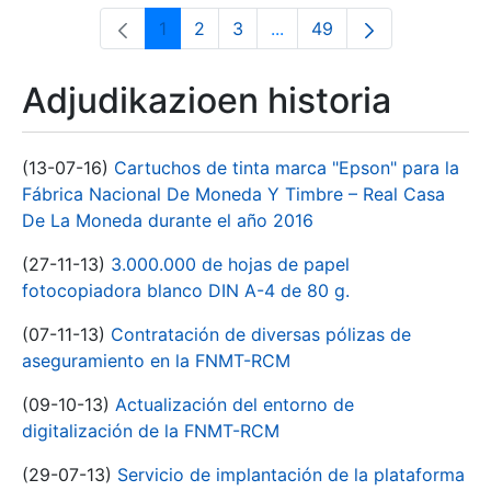
1
2
3
...
49
Orrialdea
Orrialdea
Orrialdea
Intermediate Pages Use T
Orrialdea
Adjudikazioen historia
(13-07-16)
Cartuchos de tinta marca "Epson" para la
Fábrica Nacional De Moneda Y Timbre – Real Casa
De La Moneda durante el año 2016
(27-11-13)
3.000.000 de hojas de papel
fotocopiadora blanco DIN A-4 de 80 g.
(07-11-13)
Contratación de diversas pólizas de
aseguramiento en la FNMT-RCM
(09-10-13)
Actualización del entorno de
digitalización de la FNMT-RCM
(29-07-13)
Servicio de implantación de la plataforma