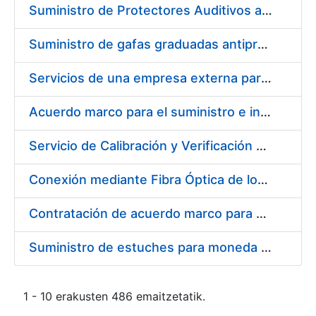
Suministro de Protectores Auditivos a medida para las personas trabajadoras de los Centros de Trabajo de Madrid y Burgos
Suministro de gafas graduadas antiproyecciones para los trabajadores de la FNMT-RCM en los centros de trabajo de Madrid y Burgos
Servicios de una empresa externa para el asesoramiento y resolución de los recursos de alzada que se presentan relacionados con procesos de selección para la FNMT-RCM
Acuerdo marco para el suministro e instalación de persianas, estores y otros complementos
Servicio de Calibración y Verificación Externa de los Equipos de Medición del Servicio de Prevención de la FNMT-RCM
Conexión mediante Fibra Óptica de los Centros de Proceso de Datos (CPDs) de las sedes de la FNMT-RCM de Burgos y Madrid
Contratación de acuerdo marco para el Suministro de Material de Electricidad para la Fábrica Nacional de Moneda y Timbre-Real Casa de la Moneda en su centro de trabajo de Burgos
Suministro de estuches para moneda de 30 €
1 - 10 erakusten 486 emaitzetatik.