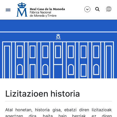
Nabigazioa
Erakutsi/Ezkutatu
Erakutsi/Ezkutatu
Erakutsi/Ezkutatu
Erakutsi/Ezkutatu
Erakutsi/Ezkutatu
Lizitazioen historia
Erakutsi/Ezkutatu
Atal honetan, historia gisa, ebatzi diren lizitazioak
agertzen dira, baita hain berriak ez diren