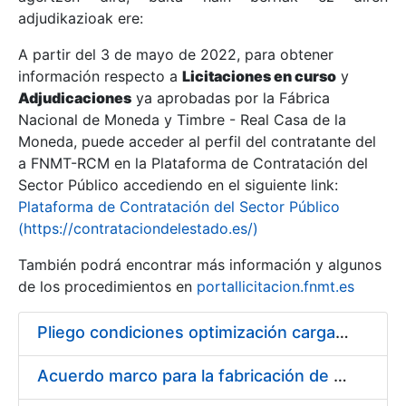
adjudikazioak ere:
A partir del 3 de mayo de 2022, para obtener
Erakutsi/Ezkutatu
información respecto a
Licitaciones en curso
y
Erakutsi/Ezkutatu
Adjudicaciones
ya aprobadas por la Fábrica
Nacional de Moneda y Timbre - Real Casa de la
Erakutsi/Ezkutatu
Moneda, puede acceder al perfil del contratante del
a FNMT-RCM en la Plataforma de Contratación del
Sector Público accediendo en el siguiente link:
Plataforma de Contratación del Sector Público
(https://contrataciondelestado.es/)
También podrá encontrar más información y algunos
de los procedimientos en
portallicitacion.fnmt.es
Pliego condiciones optimización cargas compras firmado
Erakutsi/Ezkutatu
Acuerdo marco para la fabricación de piezas