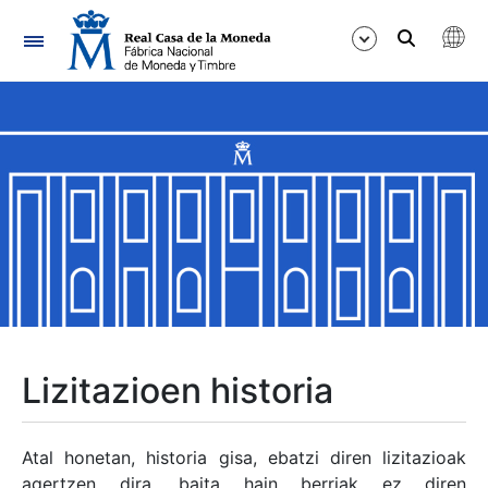
Nabigazioa
Erakutsi/Ezkutatu
Erakutsi/Ezkutatu
Erakutsi/Ezkutatu
Erakutsi/Ezkutatu
Erakutsi/Ezkutatu
Lizitazioen historia
Erakutsi/Ezkutatu
Atal honetan, historia gisa, ebatzi diren lizitazioak
agertzen dira, baita hain berriak ez diren