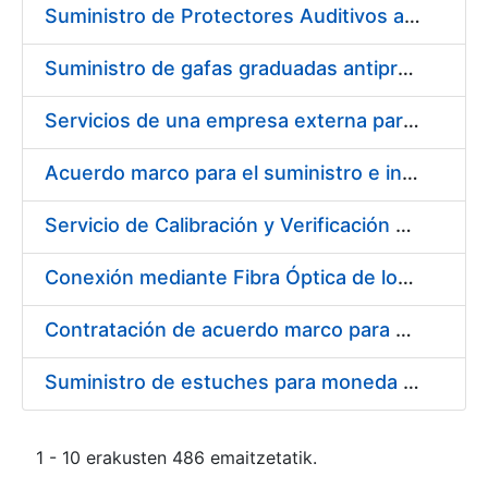
Suministro de Protectores Auditivos a medida para las personas trabajadoras de los Centros de Trabajo de Madrid y Burgos
Suministro de gafas graduadas antiproyecciones para los trabajadores de la FNMT-RCM en los centros de trabajo de Madrid y Burgos
Servicios de una empresa externa para el asesoramiento y resolución de los recursos de alzada que se presentan relacionados con procesos de selección para la FNMT-RCM
Acuerdo marco para el suministro e instalación de persianas, estores y otros complementos
Servicio de Calibración y Verificación Externa de los Equipos de Medición del Servicio de Prevención de la FNMT-RCM
Conexión mediante Fibra Óptica de los Centros de Proceso de Datos (CPDs) de las sedes de la FNMT-RCM de Burgos y Madrid
Contratación de acuerdo marco para el Suministro de Material de Electricidad para la Fábrica Nacional de Moneda y Timbre-Real Casa de la Moneda en su centro de trabajo de Burgos
Suministro de estuches para moneda de 30 €
1 - 10 erakusten 486 emaitzetatik.