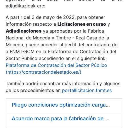
adjudikazioak ere:
A partir del 3 de mayo de 2022, para obtener
Erakutsi/Ezkutatu
información respecto a
Licitaciones en curso
y
Erakutsi/Ezkutatu
Adjudicaciones
ya aprobadas por la Fábrica
Nacional de Moneda y Timbre - Real Casa de la
Erakutsi/Ezkutatu
Moneda, puede acceder al perfil del contratante del
a FNMT-RCM en la Plataforma de Contratación del
Sector Público accediendo en el siguiente link:
Plataforma de Contratación del Sector Público
(https://contrataciondelestado.es/)
También podrá encontrar más información y algunos
de los procedimientos en
portallicitacion.fnmt.es
Pliego condiciones optimización cargas compras firmado
Erakutsi/Ezkutatu
Acuerdo marco para la fabricación de piezas