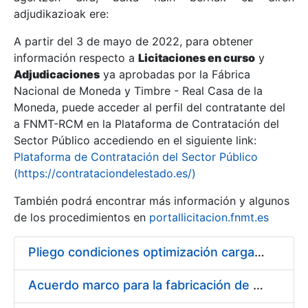
adjudikazioak ere:
A partir del 3 de mayo de 2022, para obtener
Erakutsi/Ezkutatu
información respecto a
Licitaciones en curso
y
Erakutsi/Ezkutatu
Adjudicaciones
ya aprobadas por la Fábrica
Nacional de Moneda y Timbre - Real Casa de la
Erakutsi/Ezkutatu
Moneda, puede acceder al perfil del contratante del
a FNMT-RCM en la Plataforma de Contratación del
Sector Público accediendo en el siguiente link:
Plataforma de Contratación del Sector Público
(https://contrataciondelestado.es/)
También podrá encontrar más información y algunos
de los procedimientos en
portallicitacion.fnmt.es
Pliego condiciones optimización cargas compras firmado
Erakutsi/Ezkutatu
Acuerdo marco para la fabricación de piezas