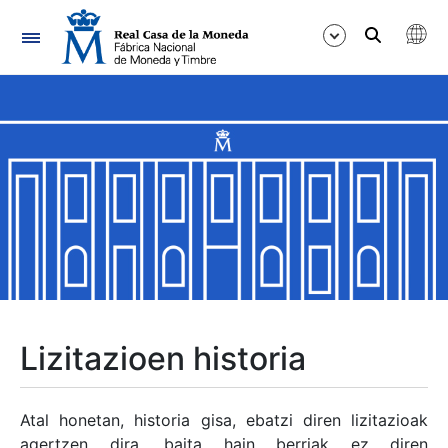
Nabigazioa
Erakutsi/Ezkutatu
Erakutsi/Ezkutatu
Erakutsi/Ezkutatu
Erakutsi/Ezkutatu
Erakutsi/Ezkutatu
Lizitazioen historia
Erakutsi/Ezkutatu
Atal honetan, historia gisa, ebatzi diren lizitazioak
agertzen dira, baita hain berriak ez diren