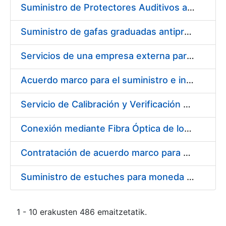
Suministro de Protectores Auditivos a medida para las personas trabajadoras de los Centros de Trabajo de Madrid y Burgos
Suministro de gafas graduadas antiproyecciones para los trabajadores de la FNMT-RCM en los centros de trabajo de Madrid y Burgos
Servicios de una empresa externa para el asesoramiento y resolución de los recursos de alzada que se presentan relacionados con procesos de selección para la FNMT-RCM
Acuerdo marco para el suministro e instalación de persianas, estores y otros complementos
Servicio de Calibración y Verificación Externa de los Equipos de Medición del Servicio de Prevención de la FNMT-RCM
Conexión mediante Fibra Óptica de los Centros de Proceso de Datos (CPDs) de las sedes de la FNMT-RCM de Burgos y Madrid
Contratación de acuerdo marco para el Suministro de Material de Electricidad para la Fábrica Nacional de Moneda y Timbre-Real Casa de la Moneda en su centro de trabajo de Burgos
Suministro de estuches para moneda de 30 €
1 - 10 erakusten 486 emaitzetatik.