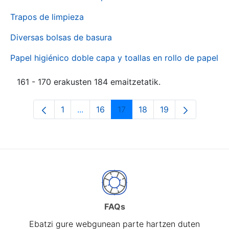
Trapos de limpieza
Diversas bolsas de basura
Papel higiénico doble capa y toallas en rollo de papel
161 - 170 erakusten 184 emaitzetatik.
1
...
16
17
18
19
Orrialdea
Intermediate Pages Use TAB to naviga
Orrialdea
Orrialdea
Orrialdea
Orrialdea
FAQs
Ebatzi gure webgunean parte hartzen duten