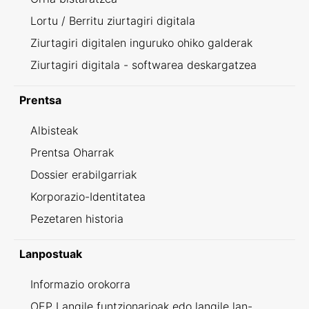
Lortu / Berritu ziurtagiri digitala
Ziurtagiri digitalen inguruko ohiko galderak
Ziurtagiri digitala - softwarea deskargatzea
Prentsa
Albisteak
Prentsa Oharrak
Dossier erabilgarriak
Korporazio-Identitatea
Pezetaren historia
Lanpostuak
Informazio orokorra
OEP Langile funtzionarioak edo langile lan-