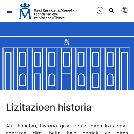
Nabigazioa
Erakutsi/Ezkutatu
Erakutsi/Ezkutatu
Erakutsi/Ezkutatu
Erakutsi/Ezkutatu
Erakutsi/Ezkutatu
Lizitazioen historia
Erakutsi/Ezkutatu
Atal honetan, historia gisa, ebatzi diren lizitazioak
agertzen dira, baita hain berriak ez diren