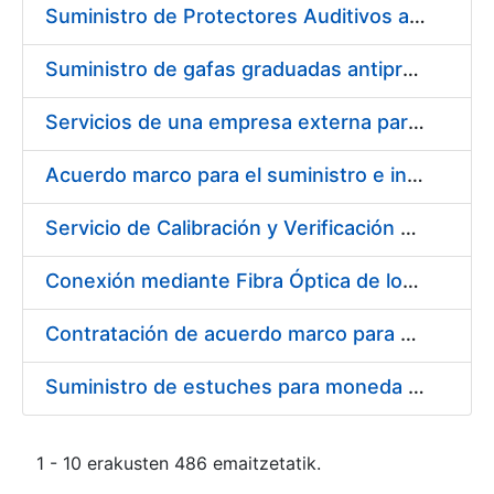
Suministro de Protectores Auditivos a medida para las personas trabajadoras de los Centros de Trabajo de Madrid y Burgos
Suministro de gafas graduadas antiproyecciones para los trabajadores de la FNMT-RCM en los centros de trabajo de Madrid y Burgos
Servicios de una empresa externa para el asesoramiento y resolución de los recursos de alzada que se presentan relacionados con procesos de selección para la FNMT-RCM
Acuerdo marco para el suministro e instalación de persianas, estores y otros complementos
Servicio de Calibración y Verificación Externa de los Equipos de Medición del Servicio de Prevención de la FNMT-RCM
Conexión mediante Fibra Óptica de los Centros de Proceso de Datos (CPDs) de las sedes de la FNMT-RCM de Burgos y Madrid
Contratación de acuerdo marco para el Suministro de Material de Electricidad para la Fábrica Nacional de Moneda y Timbre-Real Casa de la Moneda en su centro de trabajo de Burgos
Suministro de estuches para moneda de 30 €
1 - 10 erakusten 486 emaitzetatik.