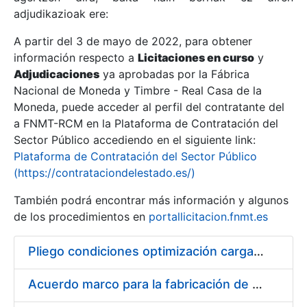
adjudikazioak ere:
A partir del 3 de mayo de 2022, para obtener
Erakutsi/Ezkutatu
información respecto a
Licitaciones en curso
y
Erakutsi/Ezkutatu
Adjudicaciones
ya aprobadas por la Fábrica
Nacional de Moneda y Timbre - Real Casa de la
Erakutsi/Ezkutatu
Moneda, puede acceder al perfil del contratante del
a FNMT-RCM en la Plataforma de Contratación del
Sector Público accediendo en el siguiente link:
Plataforma de Contratación del Sector Público
(https://contrataciondelestado.es/)
También podrá encontrar más información y algunos
de los procedimientos en
portallicitacion.fnmt.es
Pliego condiciones optimización cargas compras firmado
Erakutsi/Ezkutatu
Acuerdo marco para la fabricación de piezas