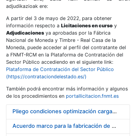
adjudikazioak ere:
A partir del 3 de mayo de 2022, para obtener
Erakutsi/Ezkutatu
información respecto a
Licitaciones en curso
y
Erakutsi/Ezkutatu
Adjudicaciones
ya aprobadas por la Fábrica
Nacional de Moneda y Timbre - Real Casa de la
Erakutsi/Ezkutatu
Moneda, puede acceder al perfil del contratante del
a FNMT-RCM en la Plataforma de Contratación del
Sector Público accediendo en el siguiente link:
Plataforma de Contratación del Sector Público
(https://contrataciondelestado.es/)
También podrá encontrar más información y algunos
de los procedimientos en
portallicitacion.fnmt.es
Pliego condiciones optimización cargas compras firmado
Erakutsi/Ezkutatu
Acuerdo marco para la fabricación de piezas