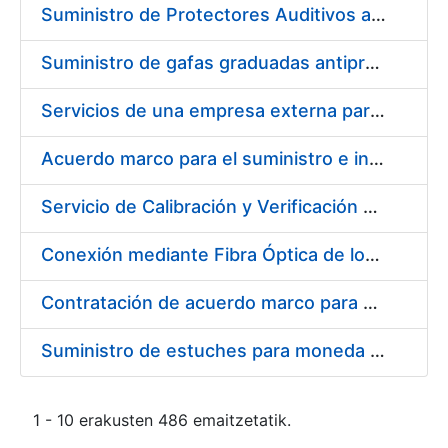
Suministro de Protectores Auditivos a medida para las personas trabajadoras de los Centros de Trabajo de Madrid y Burgos
Suministro de gafas graduadas antiproyecciones para los trabajadores de la FNMT-RCM en los centros de trabajo de Madrid y Burgos
Servicios de una empresa externa para el asesoramiento y resolución de los recursos de alzada que se presentan relacionados con procesos de selección para la FNMT-RCM
Acuerdo marco para el suministro e instalación de persianas, estores y otros complementos
Servicio de Calibración y Verificación Externa de los Equipos de Medición del Servicio de Prevención de la FNMT-RCM
Conexión mediante Fibra Óptica de los Centros de Proceso de Datos (CPDs) de las sedes de la FNMT-RCM de Burgos y Madrid
Contratación de acuerdo marco para el Suministro de Material de Electricidad para la Fábrica Nacional de Moneda y Timbre-Real Casa de la Moneda en su centro de trabajo de Burgos
Suministro de estuches para moneda de 30 €
1 - 10 erakusten 486 emaitzetatik.