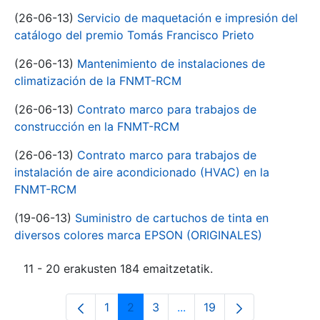
(26-06-13)
Servicio de maquetación e impresión del
catálogo del premio Tomás Francisco Prieto
(26-06-13)
Mantenimiento de instalaciones de
climatización de la FNMT-RCM
(26-06-13)
Contrato marco para trabajos de
construcción en la FNMT-RCM
(26-06-13)
Contrato marco para trabajos de
instalación de aire acondicionado (HVAC) en la
FNMT-RCM
(19-06-13)
Suministro de cartuchos de tinta en
diversos colores marca EPSON (ORIGINALES)
11 - 20 erakusten 184 emaitzetatik.
1
2
3
...
19
Orrialdea
Orrialdea
Orrialdea
Intermediate Pages Use T
Orrialdea