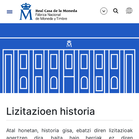
Nabigazioa
Erakutsi/Ezkutatu
Erakutsi/Ezkutatu
Erakutsi/Ezkutatu
Erakutsi/Ezkutatu
Erakutsi/Ezkutatu
Lizitazioen historia
Erakutsi/Ezkutatu
Atal honetan, historia gisa, ebatzi diren lizitazioak
agertzen dira, baita hain berriak ez diren