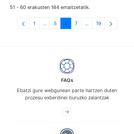
51 - 60 erakusten 184 emaitzetatik.
1
...
5
6
7
...
19
Orrialdea
Intermediate Pages Use TAB to navigat
Orrialdea
Orrialdea
Orrialdea
Intermediate Pages U
Orrialdea
FAQs
Ebatzi gure webgunean parte hartzen duten
prozesu exberdinei buruzko zalantzak