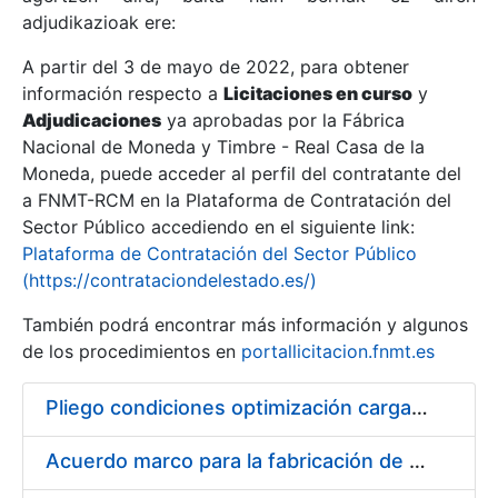
adjudikazioak ere:
A partir del 3 de mayo de 2022, para obtener
Erakutsi/Ezkutatu
información respecto a
Licitaciones en curso
y
Erakutsi/Ezkutatu
Adjudicaciones
ya aprobadas por la Fábrica
Nacional de Moneda y Timbre - Real Casa de la
Erakutsi/Ezkutatu
Moneda, puede acceder al perfil del contratante del
a FNMT-RCM en la Plataforma de Contratación del
Sector Público accediendo en el siguiente link:
Plataforma de Contratación del Sector Público
(https://contrataciondelestado.es/)
También podrá encontrar más información y algunos
de los procedimientos en
portallicitacion.fnmt.es
Pliego condiciones optimización cargas compras firmado
Erakutsi/Ezkutatu
Acuerdo marco para la fabricación de piezas