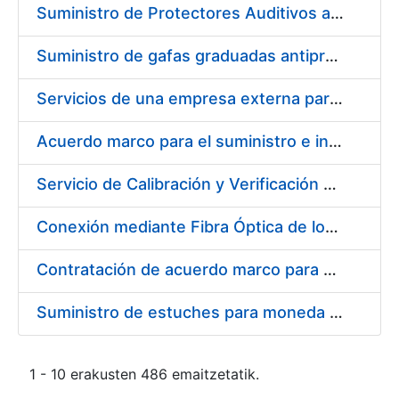
Suministro de Protectores Auditivos a medida para las personas trabajadoras de los Centros de Trabajo de Madrid y Burgos
Suministro de gafas graduadas antiproyecciones para los trabajadores de la FNMT-RCM en los centros de trabajo de Madrid y Burgos
Servicios de una empresa externa para el asesoramiento y resolución de los recursos de alzada que se presentan relacionados con procesos de selección para la FNMT-RCM
Acuerdo marco para el suministro e instalación de persianas, estores y otros complementos
Servicio de Calibración y Verificación Externa de los Equipos de Medición del Servicio de Prevención de la FNMT-RCM
Conexión mediante Fibra Óptica de los Centros de Proceso de Datos (CPDs) de las sedes de la FNMT-RCM de Burgos y Madrid
Contratación de acuerdo marco para el Suministro de Material de Electricidad para la Fábrica Nacional de Moneda y Timbre-Real Casa de la Moneda en su centro de trabajo de Burgos
Suministro de estuches para moneda de 30 €
1 - 10 erakusten 486 emaitzetatik.