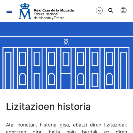
Nabigazioa
Erakutsi/Ezkutatu
Erakutsi/Ezkutatu
Erakutsi/Ezkutatu
Erakutsi/Ezkutatu
Erakutsi/Ezkutatu
Lizitazioen historia
Erakutsi/Ezkutatu
Atal honetan, historia gisa, ebatzi diren lizitazioak
agertzen dira, baita hain berriak ez diren