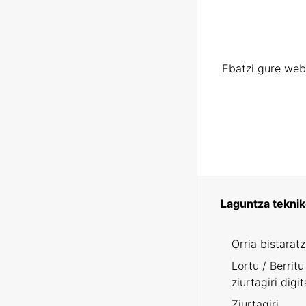
Ebatzi gure web
Laguntza tekni
Orria bistarat
Lortu / Berritu
ziurtagiri digit
Ziurtagiri