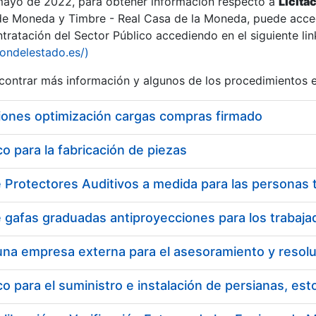
 mayo de 2022, para obtener información respecto a
Licita
de Moneda y Timbre - Real Casa de la Moneda, puede acced
ratación del Sector Público accediendo en el siguiente lin
tu
iondelestado.es/)
tu
ontrar más información y algunos de los procedimientos 
atu
iones optimización cargas compras firmado
 para la fabricación de piezas
tatu
 para el suministro e instalación de persianas, es