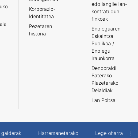
edo langile lan-
ruko
Korporazio-
kontratudun
Identitatea
finkoak
tala
Pezetaren
Enpleguaren
historia
Eskaintza
Publikoa /
Enplegu
Iraunkorra
Denboraldi
Baterako
Plazetarako
Deialdiak
Lan Poltsa
 galderak
Harremanetarako
Lege oharra