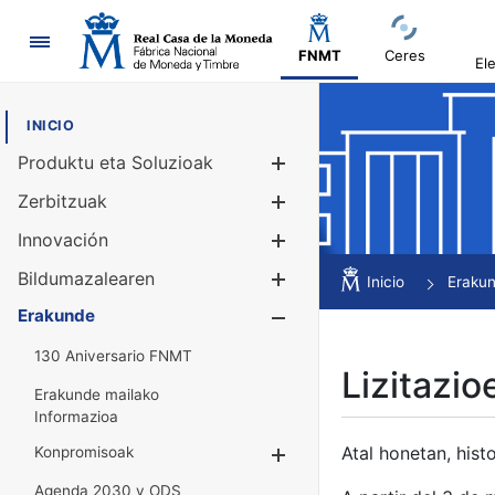
Nabigazioa
FNMT
Ceres
El
INICIO
Produktu eta Soluzioak
Erakutsi/Ezku
Zerbitzuak
Erakutsi/Ezku
Innovación
Erakutsi/Ezku
Bildumazalearen
Erakutsi/Ezku
Inicio
Eraku
Erakunde
Erakutsi/Ezku
130 Aniversario FNMT
Lizitazio
Erakunde mailako
Informazioa
Atal honetan, histo
Konpromisoak
Erakutsi/Ezkuta
Agenda 2030 y ODS