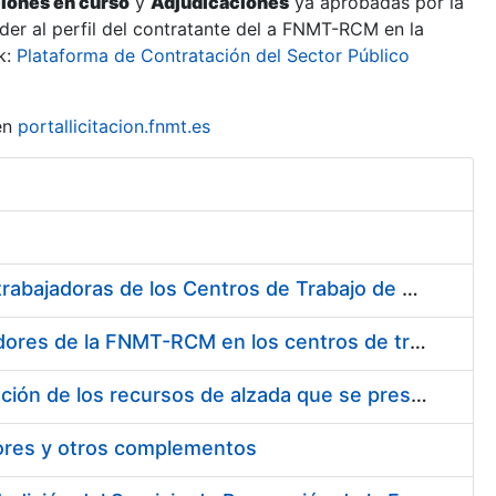
ciones en curso
y
Adjudicaciones
ya aprobadas por la
er al perfil del contratante del a FNMT-RCM en la
k:
Plataforma de Contratación del Sector Público
en
portallicitacion.fnmt.es
Suministro de Protectores Auditivos a medida para las personas trabajadoras de los Centros de Trabajo de Madrid y Burgos
Suministro de gafas graduadas antiproyecciones para los trabajadores de la FNMT-RCM en los centros de trabajo de Madrid y Burgos
Servicios de una empresa externa para el asesoramiento y resolución de los recursos de alzada que se presentan relacionados con procesos de selección para la FNMT-RCM
tores y otros complementos