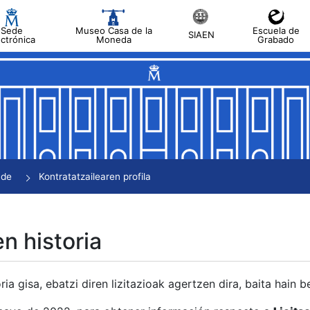
Sede
Museo Casa de la
Escuela de
SIAEN
ectrónica
Moneda
Grabado
tatu
tatu
tatu
tatu
nde
Kontratatzailearen profila
tatu
en historia
ria gisa, ebatzi diren lizitazioak agertzen dira, baita hain 
tu