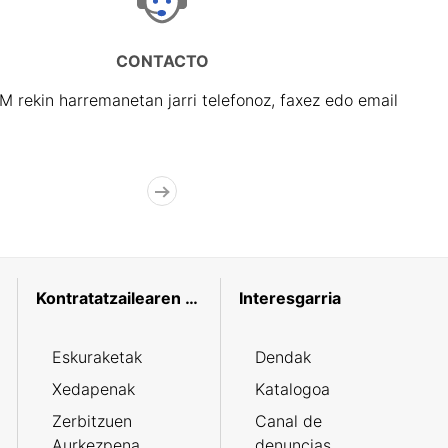
CONTACTO
rekin harremanetan jarri telefonoz, faxez edo email
Kontratatzailearen profila
Interesgarria
Eskuraketak
Dendak
Xedapenak
Katalogoa
Zerbitzuen
Canal de
Aurkezpena
denuncias