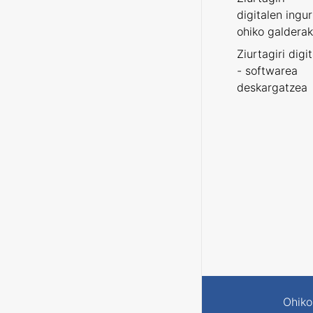
digitalen ingu
ohiko galderak
Ziurtagiri digi
- softwarea
deskargatzea
Ohiko