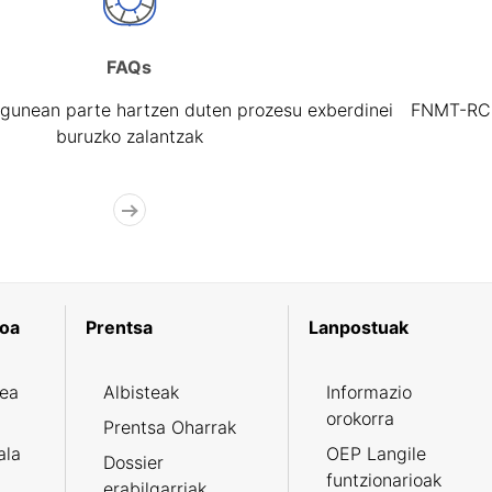
FAQs
gunean parte hartzen duten prozesu exberdinei
FNMT-RCM 
buruzko zalantzak
koa
Prentsa
Lanpostuak
zea
Albisteak
Informazio
orokorra
Prentsa Oharrak
ala
OEP Langile
Dossier
funtzionarioak
erabilgarriak