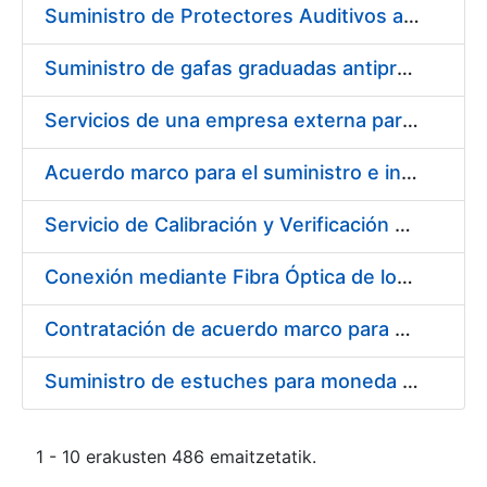
Suministro de Protectores Auditivos a medida para las personas trabajadoras de los Centros de Trabajo de Madrid y Burgos
Suministro de gafas graduadas antiproyecciones para los trabajadores de la FNMT-RCM en los centros de trabajo de Madrid y Burgos
Servicios de una empresa externa para el asesoramiento y resolución de los recursos de alzada que se presentan relacionados con procesos de selección para la FNMT-RCM
Acuerdo marco para el suministro e instalación de persianas, estores y otros complementos
Servicio de Calibración y Verificación Externa de los Equipos de Medición del Servicio de Prevención de la FNMT-RCM
Conexión mediante Fibra Óptica de los Centros de Proceso de Datos (CPDs) de las sedes de la FNMT-RCM de Burgos y Madrid
Contratación de acuerdo marco para el Suministro de Material de Electricidad para la Fábrica Nacional de Moneda y Timbre-Real Casa de la Moneda en su centro de trabajo de Burgos
Suministro de estuches para moneda de 30 €
1 - 10 erakusten 486 emaitzetatik.