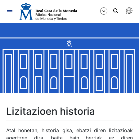
Nabigazioa
Erakutsi/Ezkutatu
Erakutsi/Ezkutatu
Erakutsi/Ezkutatu
Erakutsi/Ezkutatu
Erakutsi/Ezkutatu
Lizitazioen historia
Erakutsi/Ezkutatu
Atal honetan, historia gisa, ebatzi diren lizitazioak
agertzen dira, baita hain berriak ez diren