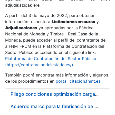
adjudikazioak ere:
A partir del 3 de mayo de 2022, para obtener
Erakutsi/Ezkutatu
información respecto a
Licitaciones en curso
y
Erakutsi/Ezkutatu
Adjudicaciones
ya aprobadas por la Fábrica
Nacional de Moneda y Timbre - Real Casa de la
Erakutsi/Ezkutatu
Moneda, puede acceder al perfil del contratante del
a FNMT-RCM en la Plataforma de Contratación del
Sector Público accediendo en el siguiente link:
Plataforma de Contratación del Sector Público
(https://contrataciondelestado.es/)
También podrá encontrar más información y algunos
de los procedimientos en
portallicitacion.fnmt.es
Pliego condiciones optimización cargas compras firmado
Erakutsi/Ezkutatu
Acuerdo marco para la fabricación de piezas