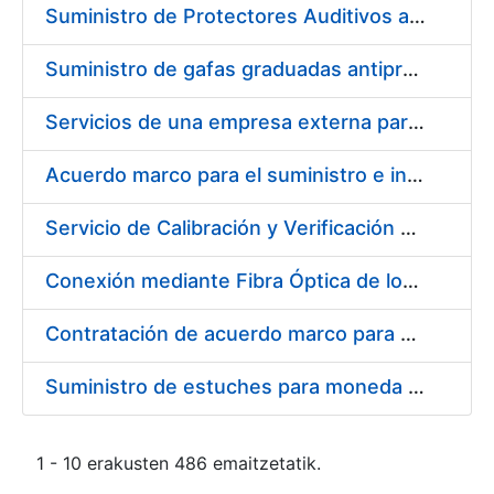
Suministro de Protectores Auditivos a medida para las personas trabajadoras de los Centros de Trabajo de Madrid y Burgos
Suministro de gafas graduadas antiproyecciones para los trabajadores de la FNMT-RCM en los centros de trabajo de Madrid y Burgos
Servicios de una empresa externa para el asesoramiento y resolución de los recursos de alzada que se presentan relacionados con procesos de selección para la FNMT-RCM
Acuerdo marco para el suministro e instalación de persianas, estores y otros complementos
Servicio de Calibración y Verificación Externa de los Equipos de Medición del Servicio de Prevención de la FNMT-RCM
Conexión mediante Fibra Óptica de los Centros de Proceso de Datos (CPDs) de las sedes de la FNMT-RCM de Burgos y Madrid
Contratación de acuerdo marco para el Suministro de Material de Electricidad para la Fábrica Nacional de Moneda y Timbre-Real Casa de la Moneda en su centro de trabajo de Burgos
Suministro de estuches para moneda de 30 €
1 - 10 erakusten 486 emaitzetatik.