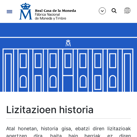
Nabigazioa
Erakutsi/Ezkutatu
Erakutsi/Ezkutatu
Erakutsi/Ezkutatu
Erakutsi/Ezkutatu
Erakutsi/Ezkutatu
Lizitazioen historia
Erakutsi/Ezkutatu
Atal honetan, historia gisa, ebatzi diren lizitazioak
agertzen dira, baita hain berriak ez diren