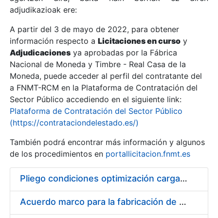
adjudikazioak ere:
A partir del 3 de mayo de 2022, para obtener
Erakutsi/Ezkutatu
información respecto a
Licitaciones en curso
y
Erakutsi/Ezkutatu
Adjudicaciones
ya aprobadas por la Fábrica
Nacional de Moneda y Timbre - Real Casa de la
Erakutsi/Ezkutatu
Moneda, puede acceder al perfil del contratante del
a FNMT-RCM en la Plataforma de Contratación del
Sector Público accediendo en el siguiente link:
Plataforma de Contratación del Sector Público
(https://contrataciondelestado.es/)
También podrá encontrar más información y algunos
de los procedimientos en
portallicitacion.fnmt.es
Pliego condiciones optimización cargas compras firmado
Erakutsi/Ezkutatu
Acuerdo marco para la fabricación de piezas