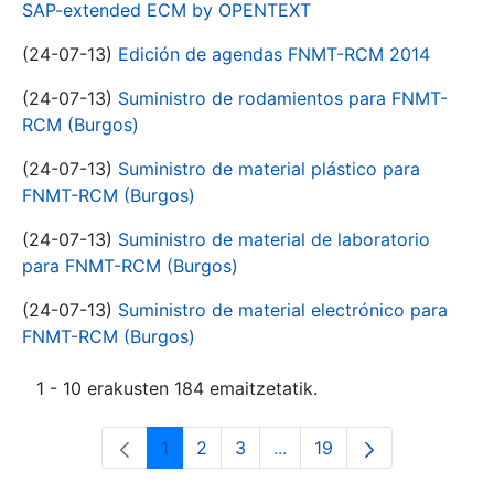
SAP-extended ECM by OPENTEXT
(24-07-13)
Edición de agendas FNMT-RCM 2014
(24-07-13)
Suministro de rodamientos para FNMT-
RCM (Burgos)
(24-07-13)
Suministro de material plástico para
FNMT-RCM (Burgos)
(24-07-13)
Suministro de material de laboratorio
para FNMT-RCM (Burgos)
(24-07-13)
Suministro de material electrónico para
FNMT-RCM (Burgos)
1 - 10 erakusten 184 emaitzetatik.
1
2
3
...
19
Orrialdea
Orrialdea
Orrialdea
Intermediate Pages Use T
Orrialdea