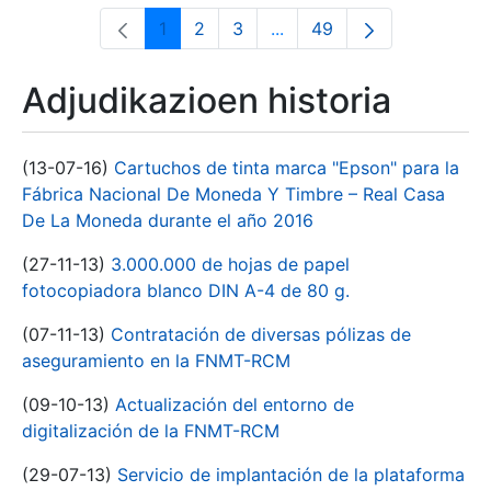
1
2
3
...
49
Orrialdea
Orrialdea
Orrialdea
Intermediate Pages Use T
Orrialdea
Adjudikazioen historia
(13-07-16)
Cartuchos de tinta marca "Epson" para la
Fábrica Nacional De Moneda Y Timbre – Real Casa
De La Moneda durante el año 2016
(27-11-13)
3.000.000 de hojas de papel
fotocopiadora blanco DIN A-4 de 80 g.
(07-11-13)
Contratación de diversas pólizas de
aseguramiento en la FNMT-RCM
(09-10-13)
Actualización del entorno de
digitalización de la FNMT-RCM
(29-07-13)
Servicio de implantación de la plataforma