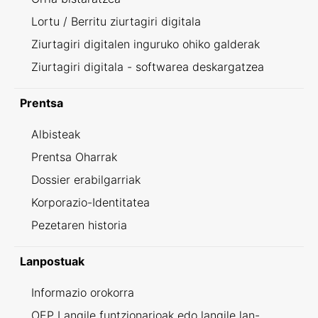
Lortu / Berritu ziurtagiri digitala
Ziurtagiri digitalen inguruko ohiko galderak
Ziurtagiri digitala - softwarea deskargatzea
Prentsa
Albisteak
Prentsa Oharrak
Dossier erabilgarriak
Korporazio-Identitatea
Pezetaren historia
Lanpostuak
Informazio orokorra
OEP Langile funtzionarioak edo langile lan-