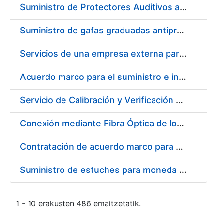
Suministro de Protectores Auditivos a medida para las personas trabajadoras de los Centros de Trabajo de Madrid y Burgos
Suministro de gafas graduadas antiproyecciones para los trabajadores de la FNMT-RCM en los centros de trabajo de Madrid y Burgos
Servicios de una empresa externa para el asesoramiento y resolución de los recursos de alzada que se presentan relacionados con procesos de selección para la FNMT-RCM
Acuerdo marco para el suministro e instalación de persianas, estores y otros complementos
Servicio de Calibración y Verificación Externa de los Equipos de Medición del Servicio de Prevención de la FNMT-RCM
Conexión mediante Fibra Óptica de los Centros de Proceso de Datos (CPDs) de las sedes de la FNMT-RCM de Burgos y Madrid
Contratación de acuerdo marco para el Suministro de Material de Electricidad para la Fábrica Nacional de Moneda y Timbre-Real Casa de la Moneda en su centro de trabajo de Burgos
Suministro de estuches para moneda de 30 €
1 - 10 erakusten 486 emaitzetatik.