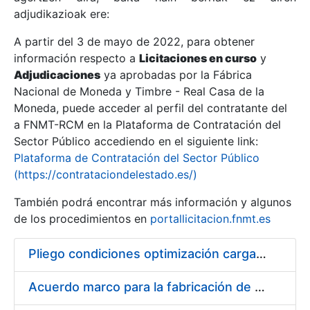
adjudikazioak ere:
A partir del 3 de mayo de 2022, para obtener
Erakutsi/Ezkutatu
información respecto a
Licitaciones en curso
y
Erakutsi/Ezkutatu
Adjudicaciones
ya aprobadas por la Fábrica
Nacional de Moneda y Timbre - Real Casa de la
Erakutsi/Ezkutatu
Moneda, puede acceder al perfil del contratante del
a FNMT-RCM en la Plataforma de Contratación del
Sector Público accediendo en el siguiente link:
Plataforma de Contratación del Sector Público
(https://contrataciondelestado.es/)
También podrá encontrar más información y algunos
de los procedimientos en
portallicitacion.fnmt.es
Pliego condiciones optimización cargas compras firmado
Erakutsi/Ezkutatu
Acuerdo marco para la fabricación de piezas