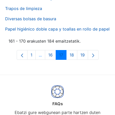
Trapos de limpieza
Diversas bolsas de basura
Papel higiénico doble capa y toallas en rollo de papel
161 - 170 erakusten 184 emaitzetatik.
1
...
16
17
18
19
Orrialdea
Intermediate Pages Use TAB to naviga
Orrialdea
Orrialdea
Orrialdea
Orrialdea
FAQs
Ebatzi gure webgunean parte hartzen duten