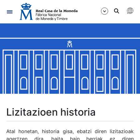
Nabigazioa
Erakutsi/Ezkutatu
Erakutsi/Ezkutatu
Erakutsi/Ezkutatu
Erakutsi/Ezkutatu
Erakutsi/Ezkutatu
Lizitazioen historia
Erakutsi/Ezkutatu
Atal honetan, historia gisa, ebatzi diren lizitazioak
agertzen dira, baita hain berriak ez diren