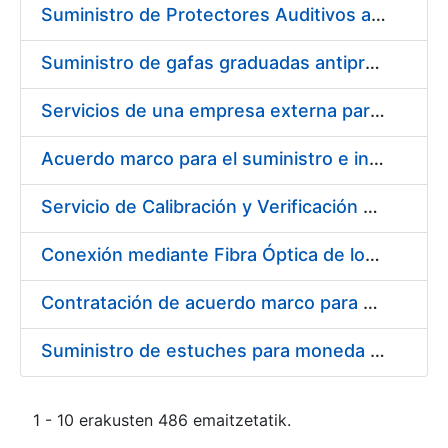
Suministro de Protectores Auditivos a medida para las personas trabajadoras de los Centros de Trabajo de Madrid y Burgos
Suministro de gafas graduadas antiproyecciones para los trabajadores de la FNMT-RCM en los centros de trabajo de Madrid y Burgos
Servicios de una empresa externa para el asesoramiento y resolución de los recursos de alzada que se presentan relacionados con procesos de selección para la FNMT-RCM
Acuerdo marco para el suministro e instalación de persianas, estores y otros complementos
Servicio de Calibración y Verificación Externa de los Equipos de Medición del Servicio de Prevención de la FNMT-RCM
Conexión mediante Fibra Óptica de los Centros de Proceso de Datos (CPDs) de las sedes de la FNMT-RCM de Burgos y Madrid
Contratación de acuerdo marco para el Suministro de Material de Electricidad para la Fábrica Nacional de Moneda y Timbre-Real Casa de la Moneda en su centro de trabajo de Burgos
Suministro de estuches para moneda de 30 €
1 - 10 erakusten 486 emaitzetatik.