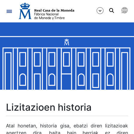
Nabigazioa
Erakutsi/Ezkutatu
Erakutsi/Ezkutatu
Erakutsi/Ezkutatu
Erakutsi/Ezkutatu
Erakutsi/Ezkutatu
Lizitazioen historia
Erakutsi/Ezkutatu
Atal honetan, historia gisa, ebatzi diren lizitazioak
agertzen dira, baita hain berriak ez diren