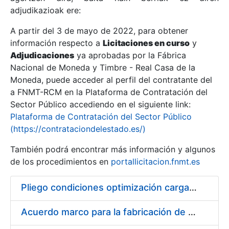
adjudikazioak ere:
A partir del 3 de mayo de 2022, para obtener
Erakutsi/Ezkutatu
información respecto a
Licitaciones en curso
y
Erakutsi/Ezkutatu
Adjudicaciones
ya aprobadas por la Fábrica
Nacional de Moneda y Timbre - Real Casa de la
Erakutsi/Ezkutatu
Moneda, puede acceder al perfil del contratante del
a FNMT-RCM en la Plataforma de Contratación del
Sector Público accediendo en el siguiente link:
Plataforma de Contratación del Sector Público
(https://contrataciondelestado.es/)
También podrá encontrar más información y algunos
de los procedimientos en
portallicitacion.fnmt.es
Pliego condiciones optimización cargas compras firmado
Erakutsi/Ezkutatu
Acuerdo marco para la fabricación de piezas