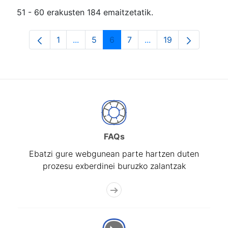
51 - 60 erakusten 184 emaitzetatik.
1
...
5
6
7
...
19
Orrialdea
Intermediate Pages Use TAB to navigat
Orrialdea
Orrialdea
Orrialdea
Intermediate Pages U
Orrialdea
FAQs
Ebatzi gure webgunean parte hartzen duten
prozesu exberdinei buruzko zalantzak