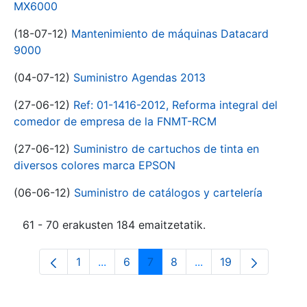
MX6000
(18-07-12)
Mantenimiento de máquinas Datacard
9000
(04-07-12)
Suministro Agendas 2013
(27-06-12)
Ref: 01-1416-2012, Reforma integral del
comedor de empresa de la FNMT-RCM
(27-06-12)
Suministro de cartuchos de tinta en
diversos colores marca EPSON
(06-06-12)
Suministro de catálogos y cartelería
61 - 70 erakusten 184 emaitzetatik.
1
...
6
7
8
...
19
Orrialdea
Intermediate Pages Use TAB to navigat
Orrialdea
Orrialdea
Orrialdea
Intermediate Pages U
Orrialdea