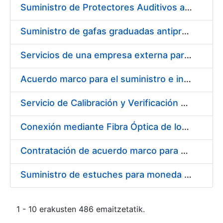
Suministro de Protectores Auditivos a medida para las personas trabajadoras de los Centros de Trabajo de Madrid y Burgos
Suministro de gafas graduadas antiproyecciones para los trabajadores de la FNMT-RCM en los centros de trabajo de Madrid y Burgos
Servicios de una empresa externa para el asesoramiento y resolución de los recursos de alzada que se presentan relacionados con procesos de selección para la FNMT-RCM
Acuerdo marco para el suministro e instalación de persianas, estores y otros complementos
Servicio de Calibración y Verificación Externa de los Equipos de Medición del Servicio de Prevención de la FNMT-RCM
Conexión mediante Fibra Óptica de los Centros de Proceso de Datos (CPDs) de las sedes de la FNMT-RCM de Burgos y Madrid
Contratación de acuerdo marco para el Suministro de Material de Electricidad para la Fábrica Nacional de Moneda y Timbre-Real Casa de la Moneda en su centro de trabajo de Burgos
Suministro de estuches para moneda de 30 €
1 - 10 erakusten 486 emaitzetatik.