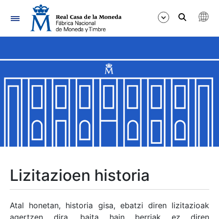
Nabigazioa
Erakutsi/Ezkutatu
Erakutsi/Ezkutatu
Erakutsi/Ezkutatu
Erakutsi/Ezkutatu
Erakutsi/Ezkutatu
Lizitazioen historia
Erakutsi/Ezkutatu
Atal honetan, historia gisa, ebatzi diren lizitazioak
agertzen dira, baita hain berriak ez diren