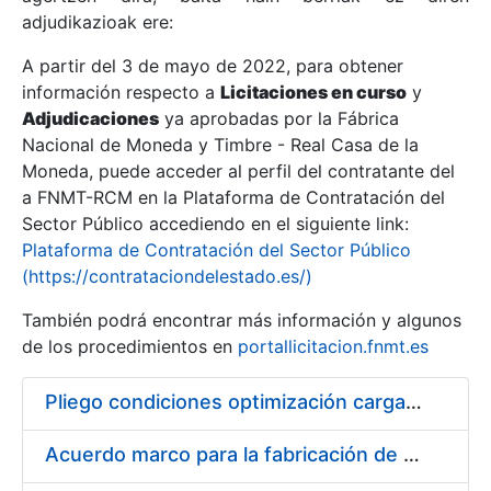
adjudikazioak ere:
A partir del 3 de mayo de 2022, para obtener
Erakutsi/Ezkutatu
información respecto a
Licitaciones en curso
y
Erakutsi/Ezkutatu
Adjudicaciones
ya aprobadas por la Fábrica
Nacional de Moneda y Timbre - Real Casa de la
Erakutsi/Ezkutatu
Moneda, puede acceder al perfil del contratante del
a FNMT-RCM en la Plataforma de Contratación del
Sector Público accediendo en el siguiente link:
Plataforma de Contratación del Sector Público
(https://contrataciondelestado.es/)
También podrá encontrar más información y algunos
de los procedimientos en
portallicitacion.fnmt.es
Pliego condiciones optimización cargas compras firmado
Erakutsi/Ezkutatu
Acuerdo marco para la fabricación de piezas