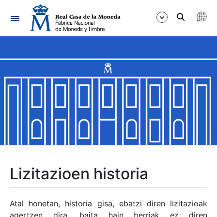
Nabigazioa
Erakutsi/Ezkutatu
Erakutsi/Ezkutatu
Erakutsi/Ezkutatu
Erakutsi/Ezkutatu
Erakutsi/Ezkutatu
Lizitazioen historia
Erakutsi/Ezkutatu
Atal honetan, historia gisa, ebatzi diren lizitazioak
agertzen dira, baita hain berriak ez diren