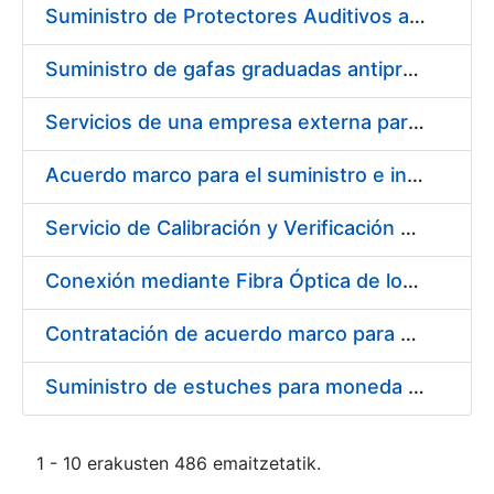
Suministro de Protectores Auditivos a medida para las personas trabajadoras de los Centros de Trabajo de Madrid y Burgos
Suministro de gafas graduadas antiproyecciones para los trabajadores de la FNMT-RCM en los centros de trabajo de Madrid y Burgos
Servicios de una empresa externa para el asesoramiento y resolución de los recursos de alzada que se presentan relacionados con procesos de selección para la FNMT-RCM
Acuerdo marco para el suministro e instalación de persianas, estores y otros complementos
Servicio de Calibración y Verificación Externa de los Equipos de Medición del Servicio de Prevención de la FNMT-RCM
Conexión mediante Fibra Óptica de los Centros de Proceso de Datos (CPDs) de las sedes de la FNMT-RCM de Burgos y Madrid
Contratación de acuerdo marco para el Suministro de Material de Electricidad para la Fábrica Nacional de Moneda y Timbre-Real Casa de la Moneda en su centro de trabajo de Burgos
Suministro de estuches para moneda de 30 €
1 - 10 erakusten 486 emaitzetatik.