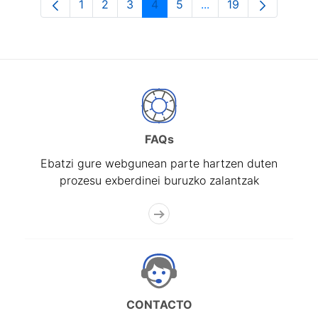
1
2
3
4
5
...
19
Orrialdea
Orrialdea
Orrialdea
Orrialdea
Orrialdea
Intermediate Pages U
Orrialdea
FAQs
Ebatzi gure webgunean parte hartzen duten
prozesu exberdinei buruzko zalantzak
CONTACTO