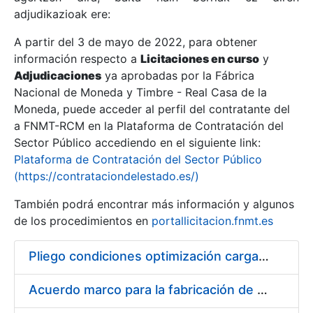
adjudikazioak ere:
A partir del 3 de mayo de 2022, para obtener
Erakutsi/Ezkutatu
información respecto a
Licitaciones en curso
y
Erakutsi/Ezkutatu
Adjudicaciones
ya aprobadas por la Fábrica
Nacional de Moneda y Timbre - Real Casa de la
Erakutsi/Ezkutatu
Moneda, puede acceder al perfil del contratante del
a FNMT-RCM en la Plataforma de Contratación del
Sector Público accediendo en el siguiente link:
Plataforma de Contratación del Sector Público
(https://contrataciondelestado.es/)
También podrá encontrar más información y algunos
de los procedimientos en
portallicitacion.fnmt.es
Pliego condiciones optimización cargas compras firmado
Erakutsi/Ezkutatu
Acuerdo marco para la fabricación de piezas