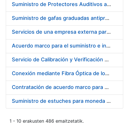
Suministro de Protectores Auditivos a medida para las personas trabajadoras de los Centros de Trabajo de Madrid y Burgos
Suministro de gafas graduadas antiproyecciones para los trabajadores de la FNMT-RCM en los centros de trabajo de Madrid y Burgos
Servicios de una empresa externa para el asesoramiento y resolución de los recursos de alzada que se presentan relacionados con procesos de selección para la FNMT-RCM
Acuerdo marco para el suministro e instalación de persianas, estores y otros complementos
Servicio de Calibración y Verificación Externa de los Equipos de Medición del Servicio de Prevención de la FNMT-RCM
Conexión mediante Fibra Óptica de los Centros de Proceso de Datos (CPDs) de las sedes de la FNMT-RCM de Burgos y Madrid
Contratación de acuerdo marco para el Suministro de Material de Electricidad para la Fábrica Nacional de Moneda y Timbre-Real Casa de la Moneda en su centro de trabajo de Burgos
Suministro de estuches para moneda de 30 €
1 - 10 erakusten 486 emaitzetatik.