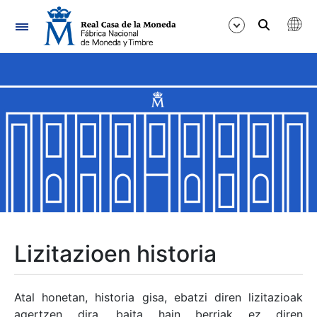
Nabigazioa
Erakutsi/Ezkutatu
Erakutsi/Ezkutatu
Erakutsi/Ezkutatu
Erakutsi/Ezkutatu
Erakutsi/Ezkutatu
Lizitazioen historia
Erakutsi/Ezkutatu
Atal honetan, historia gisa, ebatzi diren lizitazioak
agertzen dira, baita hain berriak ez diren