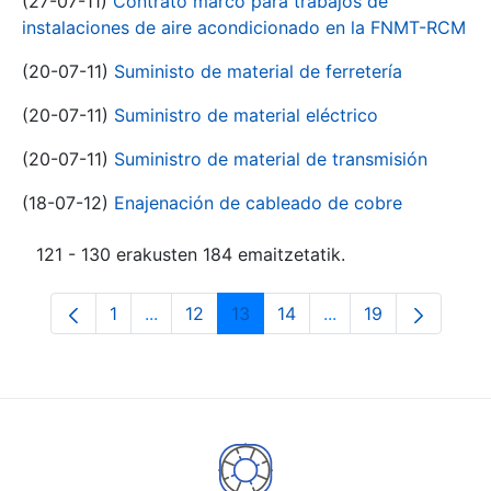
(27-07-11)
Contrato marco para trabajos de
instalaciones de aire acondicionado en la FNMT-RCM
(20-07-11)
Suministo de material de ferretería
(20-07-11)
Suministro de material eléctrico
(20-07-11)
Suministro de material de transmisión
(18-07-12)
Enajenación de cableado de cobre
121 - 130 erakusten 184 emaitzetatik.
1
...
12
13
14
...
19
Orrialdea
Intermediate Pages Use TAB to navigate.
Orrialdea
Orrialdea
Orrialdea
Intermediate Pages
Orrialdea