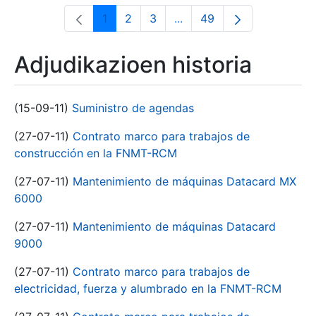
1
2
3
...
49
Orrialdea
Orrialdea
Orrialdea
Intermediate Pages Use T
Orrialdea
Adjudikazioen historia
(15-09-11)
Suministro de agendas
(27-07-11)
Contrato marco para trabajos de
construcción en la FNMT-RCM
(27-07-11)
Mantenimiento de máquinas Datacard MX
6000
(27-07-11)
Mantenimiento de máquinas Datacard
9000
(27-07-11)
Contrato marco para trabajos de
electricidad, fuerza y alumbrado en la FNMT-RCM