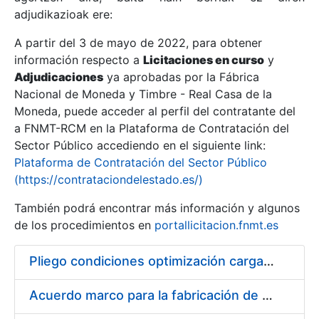
adjudikazioak ere:
A partir del 3 de mayo de 2022, para obtener
Erakutsi/Ezkutatu
información respecto a
Licitaciones en curso
y
Erakutsi/Ezkutatu
Adjudicaciones
ya aprobadas por la Fábrica
Nacional de Moneda y Timbre - Real Casa de la
Erakutsi/Ezkutatu
Moneda, puede acceder al perfil del contratante del
a FNMT-RCM en la Plataforma de Contratación del
Sector Público accediendo en el siguiente link:
Plataforma de Contratación del Sector Público
(https://contrataciondelestado.es/)
También podrá encontrar más información y algunos
de los procedimientos en
portallicitacion.fnmt.es
Pliego condiciones optimización cargas compras firmado
Erakutsi/Ezkutatu
Acuerdo marco para la fabricación de piezas