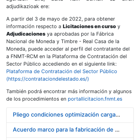
adjudikazioak ere:
A partir del 3 de mayo de 2022, para obtener
Erakutsi/Ezkutatu
información respecto a
Licitaciones en curso
y
Erakutsi/Ezkutatu
Adjudicaciones
ya aprobadas por la Fábrica
Nacional de Moneda y Timbre - Real Casa de la
Erakutsi/Ezkutatu
Moneda, puede acceder al perfil del contratante del
a FNMT-RCM en la Plataforma de Contratación del
Sector Público accediendo en el siguiente link:
Plataforma de Contratación del Sector Público
(https://contrataciondelestado.es/)
También podrá encontrar más información y algunos
de los procedimientos en
portallicitacion.fnmt.es
Pliego condiciones optimización cargas compras firmado
Erakutsi/Ezkutatu
Acuerdo marco para la fabricación de piezas