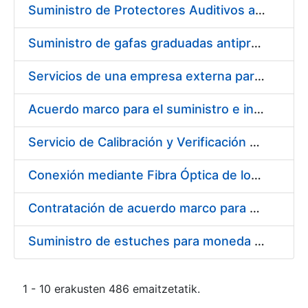
Suministro de Protectores Auditivos a medida para las personas trabajadoras de los Centros de Trabajo de Madrid y Burgos
Suministro de gafas graduadas antiproyecciones para los trabajadores de la FNMT-RCM en los centros de trabajo de Madrid y Burgos
Servicios de una empresa externa para el asesoramiento y resolución de los recursos de alzada que se presentan relacionados con procesos de selección para la FNMT-RCM
Acuerdo marco para el suministro e instalación de persianas, estores y otros complementos
Servicio de Calibración y Verificación Externa de los Equipos de Medición del Servicio de Prevención de la FNMT-RCM
Conexión mediante Fibra Óptica de los Centros de Proceso de Datos (CPDs) de las sedes de la FNMT-RCM de Burgos y Madrid
Contratación de acuerdo marco para el Suministro de Material de Electricidad para la Fábrica Nacional de Moneda y Timbre-Real Casa de la Moneda en su centro de trabajo de Burgos
Suministro de estuches para moneda de 30 €
1 - 10 erakusten 486 emaitzetatik.