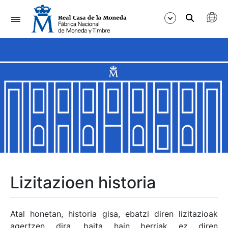
Nabigazioa
Erakutsi/Ezkutatu
Erakutsi/Ezkutatu
Erakutsi/Ezkutatu
Erakutsi/Ezkutatu
Erakutsi/Ezkutatu
Lizitazioen historia
Erakutsi/Ezkutatu
Atal honetan, historia gisa, ebatzi diren lizitazioak
agertzen dira, baita hain berriak ez diren