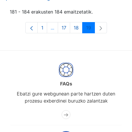
181 - 184 erakusten 184 emaitzetatik.
1
...
17
18
19
Orrialdea
Intermediate Pages Use TAB to navi
Orrialdea
Orrialdea
Orrialdea
FAQs
Ebatzi gure webgunean parte hartzen duten
prozesu exberdinei buruzko zalantzak