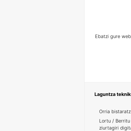
Ebatzi gure web
Laguntza tekni
Orria bistarat
Lortu / Berritu
ziurtagiri digit