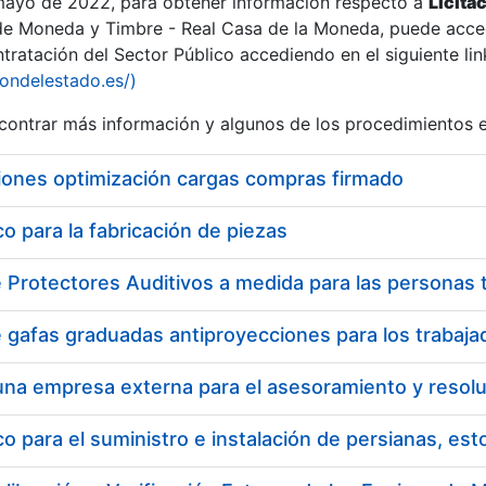
 mayo de 2022, para obtener información respecto a
Licita
de Moneda y Timbre - Real Casa de la Moneda, puede acced
ratación del Sector Público accediendo en el siguiente lin
tu
iondelestado.es/)
tu
ontrar más información y algunos de los procedimientos 
atu
iones optimización cargas compras firmado
 para la fabricación de piezas
tatu
 para el suministro e instalación de persianas, es