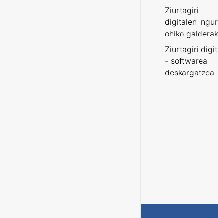
Ziurtagiri
digitalen ingu
ohiko galderak
Ziurtagiri digi
- softwarea
deskargatzea