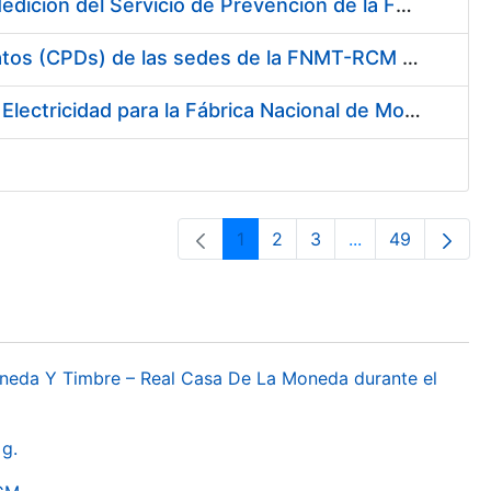
Servicio de Calibración y Verificación Externa de los Equipos de Medición del Servicio de Prevención de la FNMT-RCM
Conexión mediante Fibra Óptica de los Centros de Proceso de Datos (CPDs) de las sedes de la FNMT-RCM de Burgos y Madrid
Contratación de acuerdo marco para el Suministro de Material de Electricidad para la Fábrica Nacional de Moneda y Timbre-Real Casa de la Moneda en su centro de trabajo de Burgos
1
2
3
...
49
Orrialdea
Orrialdea
Orrialdea
Intermediate Pa
Orrialdea
oneda Y Timbre – Real Casa De La Moneda durante el
g.