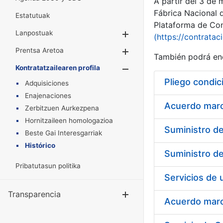
A partir del 3 de
Fábrica Nacional 
Estatutuak
Plataforma de Cont
Lanpostuak
Erakutsi/Ezkuta
(https://contratac
Prentsa Aretoa
Erakutsi/Ezkuta
También podrá enc
Kontratatzailearen profila
Erakutsi/Ezkut
Pliego condic
Adquisiciones
Enajenaciones
Acuerdo marco
Zerbitzuen Aurkezpena
Hornitzaileen homologazioa
Beste Gai Interesgarriak
Histórico
Pribatutasun politika
Transparencia
Erakutsi/Ezku
Acuerdo marco