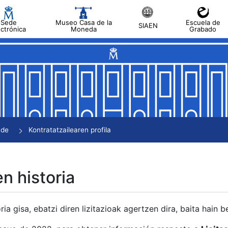
Sede
Museo Casa de la
Escuela de
SIAEN
ectrónica
Moneda
Grabado
tatu
tatu
tatu
tatu
nde
Kontratatzailearen profila
tatu
en historia
ria gisa, ebatzi diren lizitazioak agertzen dira, baita hain 
tu