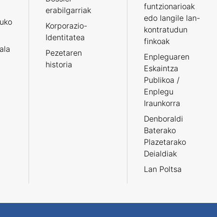
funtzionarioak
erabilgarriak
edo langile lan-
ruko
Korporazio-
kontratudun
Identitatea
finkoak
tala
Pezetaren
Enpleguaren
historia
Eskaintza
Publikoa /
Enplegu
Iraunkorra
Denboraldi
Baterako
Plazetarako
Deialdiak
Lan Poltsa