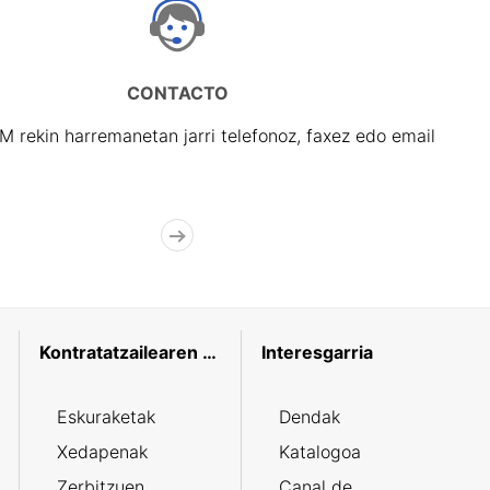
CONTACTO
rekin harremanetan jarri telefonoz, faxez edo email
Kontratatzailearen profila
Interesgarria
Eskuraketak
Dendak
Xedapenak
Katalogoa
Zerbitzuen
Canal de