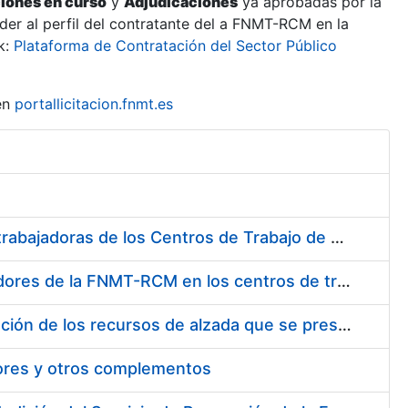
ciones en curso
y
Adjudicaciones
ya aprobadas por la
er al perfil del contratante del a FNMT-RCM en la
k:
Plataforma de Contratación del Sector Público
en
portallicitacion.fnmt.es
Suministro de Protectores Auditivos a medida para las personas trabajadoras de los Centros de Trabajo de Madrid y Burgos
Suministro de gafas graduadas antiproyecciones para los trabajadores de la FNMT-RCM en los centros de trabajo de Madrid y Burgos
Servicios de una empresa externa para el asesoramiento y resolución de los recursos de alzada que se presentan relacionados con procesos de selección para la FNMT-RCM
tores y otros complementos