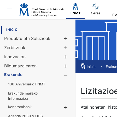
Nabigazioa
FNMT
Ceres
El
INICIO
Produktu eta Soluzioak
Erakutsi/Ezku
Zerbitzuak
Erakutsi/Ezku
Innovación
Erakutsi/Ezku
Bildumazalearen
Erakutsi/Ezku
Inicio
Eraku
Erakunde
Erakutsi/Ezku
130 Aniversario FNMT
Lizitazio
Erakunde mailako
Informazioa
Atal honetan, histo
Konpromisoak
Erakutsi/Ezkuta
Agenda 2030 y ODS