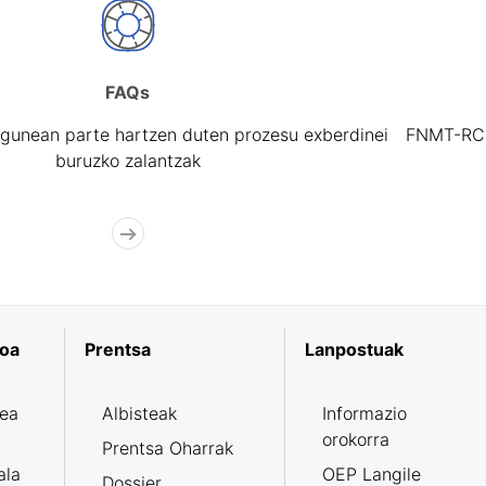
FAQs
gunean parte hartzen duten prozesu exberdinei
FNMT-RCM 
buruzko zalantzak
koa
Prentsa
Lanpostuak
zea
Albisteak
Informazio
orokorra
Prentsa Oharrak
ala
OEP Langile
Dossier